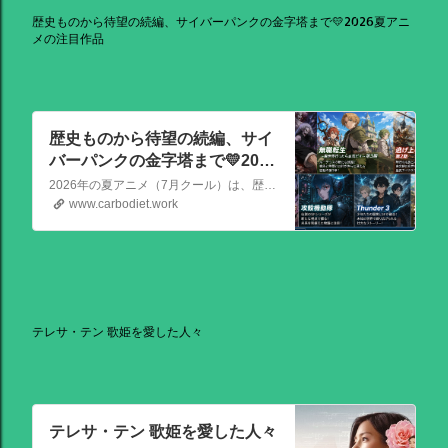
歴史ものから待望の続編、サイバーパンクの金字塔まで💛2026夏アニ
メの注目作品
歴史ものから待望の続編、サイ
バーパンクの金字塔まで💛2026
夏アニメの注目作品
2026年の夏アニメ（7月クール）は、歴史ものから待望の続編、サイバーパンクの金字塔まで、かなり見ごたえのある強力なラインナップが揃っています！ その中でも特に注目を集めている話題作を、いくつか厳選してご紹介します。
www.carbodiet.work
テレサ・テン 歌姫を愛した人々
テレサ・テン 歌姫を愛した人々