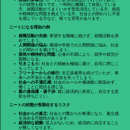
その状態も様々です。一時的に離職して休息している
方、就職活動がうまくいかず意気消沈している方、病気
や精神的な問題を抱えている方、社会との関わりに不安
を感じている方など、様々な背景があります。
ニートになる理由の例
就職活動の失敗:
希望する職種に就けず、就職活動を諦
めてしまう。
人間関係の悩み:
職場や学校での人間関係に悩み、社会
との関わりを避けてしまう。
病気や精神的な問題:
心身の不調により、就学や就労が
困難になる。
引きこもり:
社会との接触を極端に避け、自宅に閉じこ
もってしまう。
フリーターからの移行:
非正規雇用を続けていたが、将
来への不安から働く意欲を失ってしまう。
社会への不適応感:
社会のルールや価値観に馴染めず、
働くことに抵抗を感じる。
親の過保護・過干渉:
親に経済的に依存し、自立する意
欲を持ちにくい。
ニートの状態が長期化するリスク
社会からの孤立:
社会との繋がりが希薄になり、孤立感
を深める可能性があります。
経済的な困難:
収入がないため、経済的に自立すること
が難しくなります。