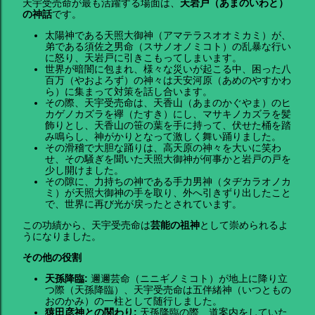
天宇受売命が最も活躍する場面は、
天岩戸（あまのいわと）
の神話
です。
太陽神である天照大御神（アマテラスオオミカミ）が、
弟である須佐之男命（スサノオノミコト）の乱暴な行い
に怒り、天岩戸に引きこもってしまいます。
世界が暗闇に包まれ、様々な災いが起こる中、困った八
百万（やおよろず）の神々は天安河原（あめのやすかわ
ら）に集まって対策を話し合います。
その際、天宇受売命は、天香山（あまのかぐやま）のヒ
カゲノカズラを襷（たすき）にし、マサキノカズラを髪
飾りとし、天香山の笹の葉を手に持って、伏せた桶を踏
み鳴らし、神がかりとなって激しく舞い踊りました。
その滑稽で大胆な踊りは、高天原の神々を大いに笑わ
せ、その騒ぎを聞いた天照大御神が何事かと岩戸の戸を
少し開けました。
その隙に、力持ちの神である手力男神（タヂカラオノカ
ミ）が天照大御神の手を取り、外へ引きずり出したこと
で、世界に再び光が戻ったとされています。
この功績から、天宇受売命は
芸能の祖神
として崇められるよ
うになりました。
その他の役割
天孫降臨:
邇邇芸命（ニニギノミコト）が地上に降り立
つ際（天孫降臨）、天宇受売命は五伴緒神（いつともの
おのかみ）の一柱として随行しました。
猿田彦神との関わり:
天孫降臨の際、道案内をしていた