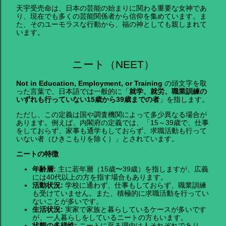
天宇受売命は、日本の芸能の始まりに関わる重要な女神であ
り、現在でも多くの芸能関係者から信仰を集めています。ま
た、そのユーモラスな行動から、福の神としても親しまれて
います。
ニート（NEET）
Not in Education, Employment, or Training
の頭文字を取
った言葉で、日本語では一般的に「
就学、就労、職業訓練の
いずれも行っていない15歳から39歳までの者
」を指します。
ただし、この定義は国や調査機関によって多少異なる場合が
あります。例えば、内閣府の定義では、「15～39歳で、仕事
をしておらず、家事も通学もしておらず、求職活動も行って
いない者（ひきこもりを除く）」とされています。
ニートの特徴
年齢層:
主に若年層（15歳〜39歳）を指しますが、広義
には40代以上の方を指す場合もあります。
活動状況:
学校に通わず、仕事もしておらず、職業訓練
も受けていません。また、積極的に求職活動を行ってい
ないことが多いです。
生活状況:
実家で家族と暮らしているケースが多いです
が、一人暮らしをしているニートの方もいます。
状態の多様性:
ニートに至る理由は人それぞれであり、