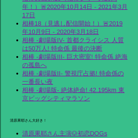
年！）🚨2020年10月14日 - 2021年3月
17日
相棒18（見逃し配信開始！）🚨2019
年10月9日 - 2020年3月18日
相棒 -劇場版IV- 首都クライシス 人質
は50万人! 特命係 最後の決断
相棒 -劇場版III- 巨大密室! 特命係 絶海
の孤島へ
相棒 -劇場版II- 警視庁占拠! 特命係の
一番長い夜
相棒 -劇場版- 絶体絶命! 42.195km 東
京ビッグシティマラソン
清原果耶さん大好き！
清原果耶さん主演🐶初恋DOGs