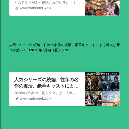
どのドラマがよく視聴されているか！？視聴率速報ドラマランキングを大公開！相棒強し！日曜劇場強し！
www.carbodiet.work
人気シリーズの続編、往年の名作の復活、豪華キャストによる骨太な新
作が熱い！📺2026年7月期（夏ドラマ）
人気シリーズの続編、往年の名
作の復活、豪華キャストによる
骨太な新作が熱い！📺2026年7
2026年7月期の「夏ドラマ」は、人気シリーズの続編から、往年の名作の復活、豪華キャストによる骨太な新作まで、かなり熱いラインアップが出そろっています！
月期（夏ドラマ）
www.carbodiet.work