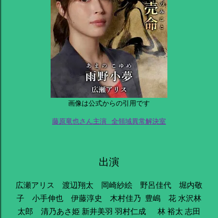
画像は公式からの引用です
藤原竜也さん主演_全領域異常解決室
出演
広瀬アリス 渡辺翔太 岡崎紗絵 野呂佳代 堀内敬
子 小手伸也 伊藤淳史 木村佳乃 豊嶋 花 水沢林
太郎 清乃あさ姫 新井美羽 羽村仁成 林 裕太 志田