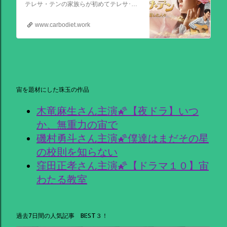
テレサ・テンの家族らが初めてテレサ･テンの伝記的物語の撮影を許可した作品。テレサ・テンの伝説的な人生を誕生から描く。彼女がいかにして歌の道に踏み出し、いかにして一代の女王となったか、そしてその過程でいかにして苦悩と困難を乗り越えたか、その物語が披露される。
www.carbodiet.work
宙を題材にした珠玉の作品
木竜麻生さん主演🌠【夜ドラ】いつ
か、無重力の宙で
磯村勇斗さん主演🌠僕達はまだその星
の校則を知らない
窪田正孝さん主演🌠【ドラマ１０】宙
わたる教室
過去7日間の人気記事 BEST３！