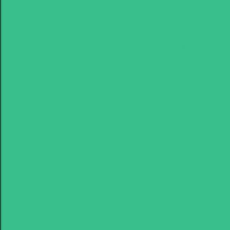
共有
Labels:
アメノウズメノミコト
伊藤淳史
岡崎紗絵
広瀬アリス
小手伸也
神説教
天宇受売命
渡辺翔太
堀内敬子
木村佳乃
野呂佳代