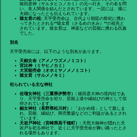
猿田彦神（サルタヒコノカミ）の元へ行き、その名を問
い、友人関係を結んだとされています。一説には、後に
夫婦になったとも伝えられています。
猿女君の祖:
天宇受売命は、古代より朝廷の祭祀に携わ
ってきたとされる**猿女君（さるめのきみ）**の祖先と
されています。猿女君は、神楽などの芸能に携わる氏族
でした。
別名
天宇受売命には、以下のような別名があります。
天鈿女命（アメノウズメノミコト）
宮比神（ミヤヒノカミ）
大宮能売命（オホミヤノメノミコト）
猿女君（サルメノキミ）
祀られている主な神社
佐瑠女神社（三重県伊勢市）:
猿田彦大神の境内社であ
り、天宇受売命を祀り、芸能上達や縁結びの神として信
仰されています。
鈿女神社（長野県松川村）:
「おかめ様」として親しま
れ、芸能、縁結び、商売繁盛などのご利益があるとされ
ています。
天岩戸神社（宮崎県高千穂町）:
天照大御神が隠れた天
岩戸を祀る神社で、近くに天宇受売命が舞い踊ったとさ
れる場所もあります。