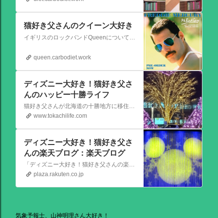
猫好き父さんのクイーン大好き
イギリスのロックバンドQueenについての情報をアップします。
queen.carbodiet.work
ディズニー大好き！猫好き父さ
んのハッピー十勝ライフ
猫好き父さんが北海道の十勝地方に移住しました。なれない北海道の暮らしについてお伝えします。
www.tokachilife.com
ディズニー大好き！猫好き父さ
んの楽天ブログ：楽天ブログ
「ディズニー大好き！猫好き父さんの楽天ブログ」にようこそ！ いろんなブログサービスが廃止になるなか満を持して楽天ブログをはじめようと思います。 よろしくお願いいたします。
plaza.rakuten.co.jp
気象予報士、山神明理さん大好き！