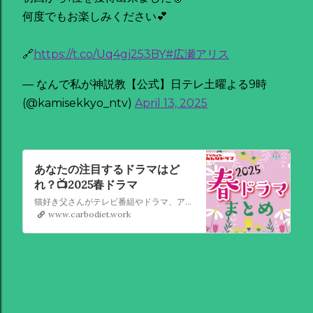
何度でもお楽しみください💕
🔗
https://t.co/Uq4gj253BY
#広瀬アリス
— なんで私が神説教【公式】日テレ土曜よる9時
(@kamisekkyo_ntv)
April 13, 2025
あなたの注目するドラマはど
れ？📺2025春ドラマ
猫好き父さんがテレビ番組やドラマ、アニメ、特撮ヒーロー,そしてダイエットについて書いたブログです。
www.carbodiet.work