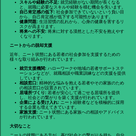
スキルや経験の不足:
就労経験がない期間が長くなる
と、就職に必要なスキルや経験を積む機会を失います。
自己肯定感の低下:
社会参加できていないという負い目
から、自己肯定感が低下する可能性があります。
健康問題:
生活習慣の乱れから、心身の健康を害するリ
スクが高まります。
将来への不安:
将来に対する漠然とした不安を抱えやす
くなります。
ニートからの脱却支援
近年、ニート状態にある若者の社会参加を支援するための
様々な取り組みが行われています。
就労支援機関:
ハローワークや地域の若者サポートステ
ーションなどが、就職相談や職業訓練などの支援を提供
しています。
相談窓口:
精神的な悩みを抱える若者やその家族のため
の相談窓口が設置されています。
居場所づくり:
若者が安心して過ごせる居場所を提供
し、社会との繋がりを築く支援が行われています。
企業による受け入れ:
ニート経験者などを積極的に採用
する企業も増えてきています。
家族支援:
ニート状態にある家族への相談やアドバイス
が行われています。
大切なこと
ニートの状態にある方が、再び社会との繋がりを持ち、自分