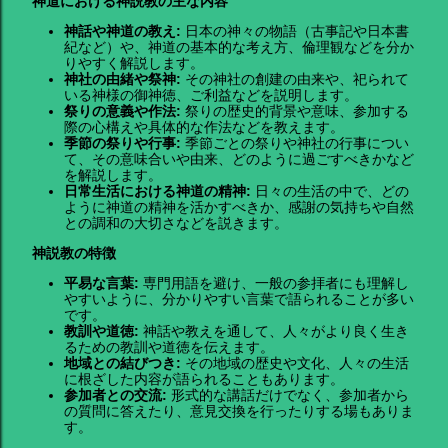
神道における神説教の主な内容
神話や神道の教え:
日本の神々の物語（古事記や日本書
紀など）や、神道の基本的な考え方、倫理観などを分か
りやすく解説します。
神社の由緒や祭神:
その神社の創建の由来や、祀られて
いる神様の御神徳、ご利益などを説明します。
祭りの意義や作法:
祭りの歴史的背景や意味、参加する
際の心構えや具体的な作法などを教えます。
季節の祭りや行事:
季節ごとの祭りや神社の行事につい
て、その意味合いや由来、どのように過ごすべきかなど
を解説します。
日常生活における神道の精神:
日々の生活の中で、どの
ように神道の精神を活かすべきか、感謝の気持ちや自然
との調和の大切さなどを説きます。
神説教の特徴
平易な言葉:
専門用語を避け、一般の参拝者にも理解し
やすいように、分かりやすい言葉で語られることが多い
です。
教訓や道徳:
神話や教えを通して、人々がより良く生き
るための教訓や道徳を伝えます。
地域との結びつき:
その地域の歴史や文化、人々の生活
に根ざした内容が語られることもあります。
参加者との交流:
形式的な講話だけでなく、参加者から
の質問に答えたり、意見交換を行ったりする場もありま
す。