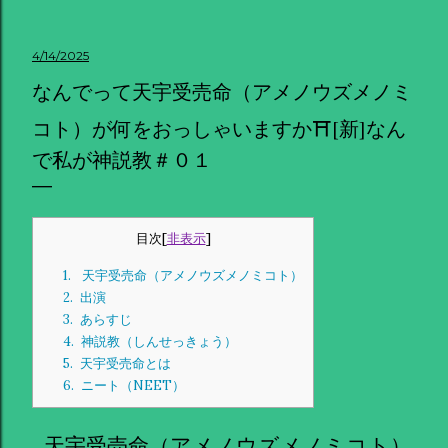
4/14/2025
なんでって天宇受売命（アメノウズメノミ
コト）が何をおっしゃいますか⛩[新]なん
で私が神説教＃０１
目次
[
非表示
]
1.
天宇受売命（アメノウズメノミコト）
2.
出演
3.
あらすじ
4.
神説教（しんせっきょう）
5.
天宇受売命とは
6.
ニート（NEET）
天宇受売命（アメノウズメノミコト）