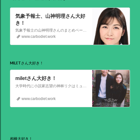
気象予報士、山神明理さん大好
き！
気象予報士の山神明理さんのまとめページを作成しました。情報があればこれからも更新します。 #山上明理 さんではありません、#山神明理 さんです。 #山神さんロス #気象予報士 #防災士 #山上あかり #DayDay
www.carbodiet.work
MILETさん大好き！
miletさん大好き！
大学時代に小説家志望の神林リクはミュージシャンを目指す前園ミナミと出会う。二人は互いに一目惚れして結婚。 8年後、リクは超人気のベストセラー作家となるがミナミは志半ばで夢を諦めていた。そんなある日ミナミとケンカした翌朝リクが目覚めると、なぜかミナミは大スターでリクは小説家ではなくいち編集者という世界
www.carbodiet.work
相棒大好き！