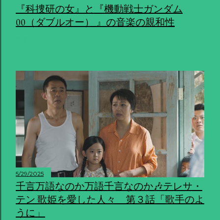
『科捜研の女』と『機動戦士ガンダム
00（ダブルオー） 』の音楽の親和性
共有
5/29/2025
千言万語なのか万語千言なのか🎶テレサ・
テン 歌姫を愛した人々 第３話「歌手のよ
うに」