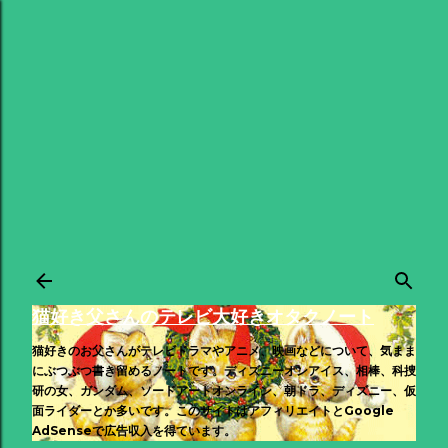
スキップしてメイン コンテンツに移動
猫好き父さんのテレビ大好きオタクノート
猫好きのお父さんがテレビドラマやアニメ、映画などについて、気まま
にぶつぶつ書き留めるノートです。ディズニーオンアイス、相棒、科捜
研の女、ガンダム、ソードアートオンライン、朝ドラ、ディズニー、仮
面ライダーとか多いです。このサイトはアフィリエイトとGoogle
AdSenseで広告収入を得ています。