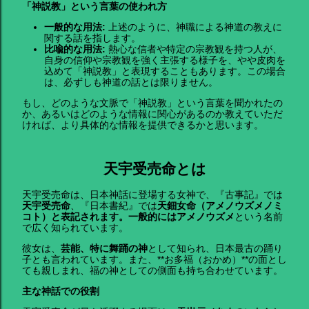
「神説教」という言葉の使われ方
一般的な用法:
上述のように、神職による神道の教えに
関する話を指します。
比喩的な用法:
熱心な信者や特定の宗教観を持つ人が、
自身の信仰や宗教観を強く主張する様子を、やや皮肉を
込めて「神説教」と表現することもあります。この場合
は、必ずしも神道の話とは限りません。
もし、どのような文脈で「神説教」という言葉を聞かれたの
か、あるいはどのような情報に関心があるのか教えていただ
ければ、より具体的な情報を提供できるかと思います。
天宇受売命とは
天宇受売命は、日本神話に登場する女神で、『古事記』では
天宇受売命
、『日本書紀』では
天鈿女命（アメノウズメノミ
コト）
と表記されます。一般的には
アメノウズメ
という名前
で広く知られています。
彼女は、
芸能、特に舞踊の神
として知られ、日本最古の踊り
子とも言われています。また、**お多福（おかめ）**の面とし
ても親しまれ、福の神としての側面も持ち合わせています。
主な神話での役割