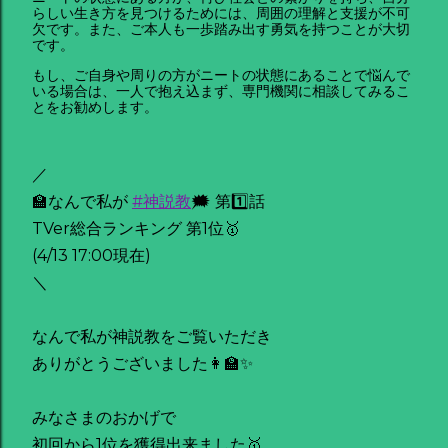
らしい生き方を見つけるためには、周囲の理解と支援が不可
欠です。また、ご本人も一歩踏み出す勇気を持つことが大切
です。
もし、ご自身や周りの方がニートの状態にあることで悩んで
いる場合は、一人で抱え込まず、専門機関に相談してみるこ
とをお勧めします。
／
🏫なんで私が
#神説教
🗯️ 第1️⃣話
TVer総合ランキング 第1位🥇
(4/13 17:00現在)
＼
なんで私が神説教をご覧いただき
ありがとうございました👩‍🏫✨
みなさまのおかげで
初回から1位を獲得出来ました🥇