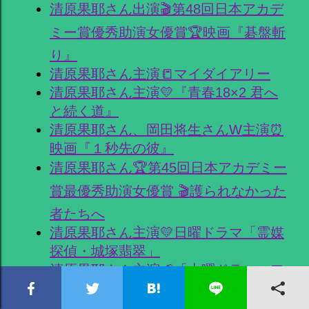
清原果耶さん出演🎬第48回日本アカデ
ミー賞優秀助演女優賞🏆映画『碁盤斬
り』
清原果耶さん主演📒マイダイアリー
清原果耶さん主演💛『青春18×2 君へ
と続く道』
清原果耶さん、岡田将生さんW主演⏰
映画『１秒先の彼』
清原果耶さん🏆第45回日本アカデミー
賞最優秀助演女優賞 🎬護られなかった
者たちへ
清原果耶さん主演💛日曜ドラマ「霊媒
探偵・城塚翡翠」
清原果耶さん主演📢「火曜ドラマ」フ
ァイトソング
清原果耶さん主演🌈【連続テレビ小