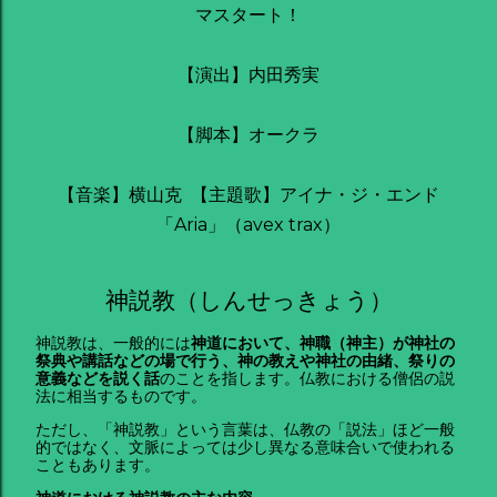
マスタート！
【演出】内田秀実
【脚本】オークラ
【音楽】横山克 【主題歌】アイナ・ジ・エンド
「Aria」（avex trax）
神説教（しんせっきょう）
神説教は、一般的には
神道において、神職（神主）が神社の
祭典や講話などの場で行う、神の教えや神社の由緒、祭りの
意義などを説く話
のことを指します。仏教における僧侶の説
法に相当するものです。
ただし、「神説教」という言葉は、仏教の「説法」ほど一般
的ではなく、文脈によっては少し異なる意味合いで使われる
こともあります。