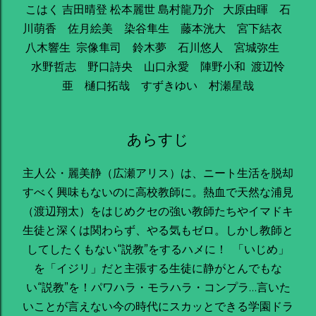
こはく 吉田晴登 松本麗世 島村龍乃介 大原由暉 石
川萌香 佐月絵美 染谷隼生 藤本洸大 宮下結衣
八木響生 宗像隼司 鈴木夢 石川悠人 宮城弥生
水野哲志 野口詩央 山口永愛 陣野小和 渡辺怜
亜 樋口拓哉 すずきゆい 村瀬星哉
あらすじ
主人公・麗美静（広瀬アリス）は、ニート生活を脱却
すべく興味もないのに高校教師に。熱血で天然な浦見
（渡辺翔太）をはじめクセの強い教師たちやイマドキ
生徒と深くは関わらず、やる気もゼロ。しかし教師と
してしたくもない“説教”をするハメに！ 「いじめ」
を「イジリ」だと主張する生徒に静がとんでもな
い“説教”を！パワハラ・モラハラ・コンプラ…言いた
いことが言えない今の時代にスカッとできる学園ドラ