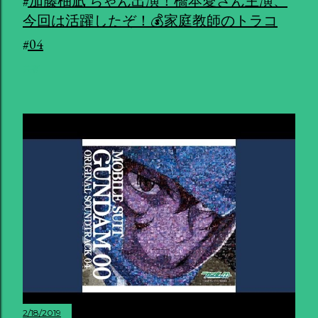
#加藤柚凪 ちゃん出演！橋本愛さん主演、
今回は活躍したぞ！💰家庭教師のトラコ
#04
共有
2/18/2019