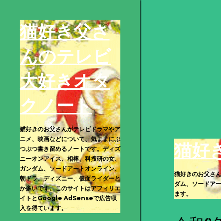
猫好き父さ
んのテレビ
大好きオタ
クノート
猫好きのお父さんがテレビドラマやア
ニメ、映画などについて、気ままにぶ
猫好
つぶつ書き留めるノートです。ディズ
ニーオンアイス、相棒、科捜研の女、
ガンダム、ソードアートオンライン、
猫好きのお父さ
朝ドラ、ディズニー、仮面ライダーと
ダム、ソードアー
か多いです。このサイトはアフィリエ
ます。
イトとGoogle AdSenseで広告収
入を得ています。