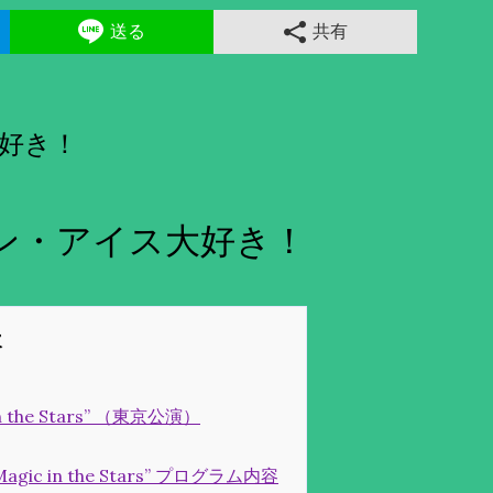
送る
共有
好き！
ン・アイス大好き！
the Stars” （東京公演）
ic in the Stars” プログラム内容