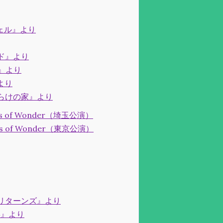
ツェル』より
イド』より
海』より
より
だらけの家』より
s of Wonder（埼玉公演）
s of Wonder（東京公演）
ズ リターンズ』より
4』より