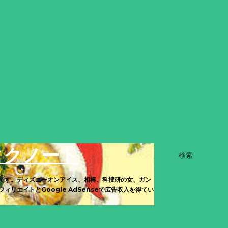
タクノート
検索
です。ディズニーオンアイス、相棒、科捜研の女、ガン
エイトとGoogle AdSenseで広告収入を得てい