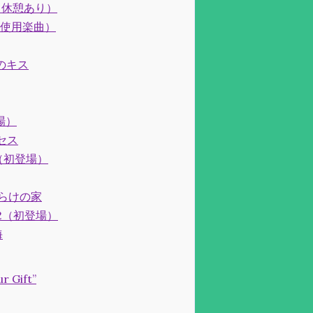
途中休憩あり）
な使用楽曲）
法のキス
登場）
ンセス
国（初登場）
法だらけの家
女王2（初登場）
海
Gift”