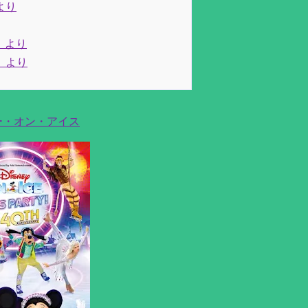
より
グ』より
海』より
ー・オン・アイス