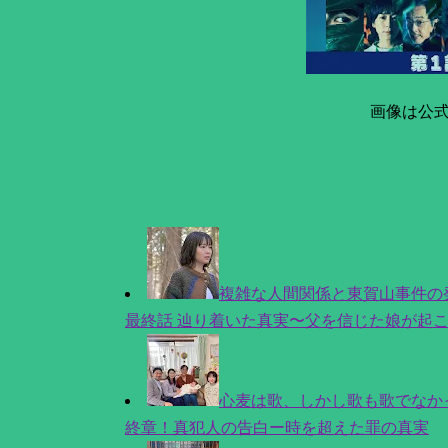
画像は公
複雑な人間関係と東賀山事件の
最終話 辿り着いた真実〜父を信じた娘が起
心麦は歌、しかし歌も歌でなかっ
終章！真犯人の告白ー時を超えた罪の真実