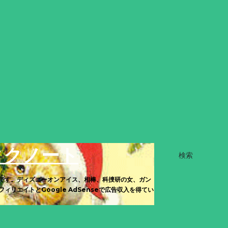
タクノート
検索
です。ディズニーオンアイス、相棒、科捜研の女、ガン
エイトとGoogle AdSenseで広告収入を得てい