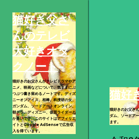
猫好き父さ
んのテレビ
大好きオタ
クノート
猫好きのお父さんがテレビドラマやア
ニメ、映画などについて、気ままにぶ
猫好
つぶつ書き留めるノートです。ディズ
ニーオンアイス、相棒、科捜研の女、
ガンダム、ソードアートオンライン、
猫好きのお父さ
朝ドラ、ディズニー、仮面ライダーと
ダム、ソードアー
か多いです。このサイトはアフィリエ
ます。
イトとGoogle AdSenseで広告収
入を得ています。