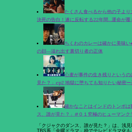
たくさん食べるから他の子より
決死の告白！遂に反転する22年間…運命が覆
ちくわのカレーは確かに美味い
の顔―溢れ出す裏切り者の正体
心麦が事件の生き残りというの
見た？」ep2 地獄に堕ちても知りたい秘密
確かなことはインドのトンボは観
ス、誰が見た？」#０１究極のヒューマンク
「クジャクのダンス、誰が見た？」は、浅見理
TBS系「金曜ドラマ」枠でテレビドラマ化