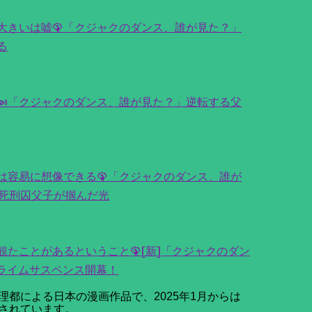
大きいは嘘🦚「クジャクのダンス、誰が見た？」
る
🍛「クジャクのダンス、誰が見た？」逆転する父
は容易に想像できる🦚「クジャクのダンス、誰が
ー死刑囚父子が掴んだ光
たことがあるということ🦚[新]「クジャクのダン
ライムサスペンス開幕！
都による日本の漫画作品で、2025年1月からは
もされています。