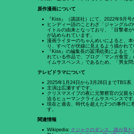
原作漫画について
『Kiss』（講談社）にて、2022年9月
ヒンディー語のことわざ「ジャングルの
イトルの由来となっており、「目撃者が
が込められています。
漫画ライターのちゃんめいによると、本
り、すべてが伏線に見えるよう描かれて
『Kiss』の編集長の冨澤絵美によると
れている作品で、ブログ「マンガ食堂」
イムサスペンス」であるため、「男女問
テレビドラマについて
2025年1月24日から3月28日までTB
主演は広瀬すずです。
クリスマスイブの夜に元警察官の父親を
迫るヒューマンクライムサスペンスです
現在と過去、時代を超えた2つの事件に巻
す。
関連情報
Wikipedia:
クジャクのダンス、誰が見た? - W