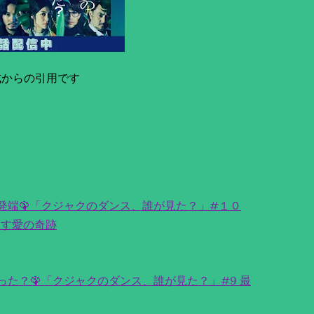
式からの引用です
発端🦚「クジャクのダンス、誰が見た？」#１０
こす愛の奇跡
た？🦚「クジャクのダンス、誰が見た？」#9 最