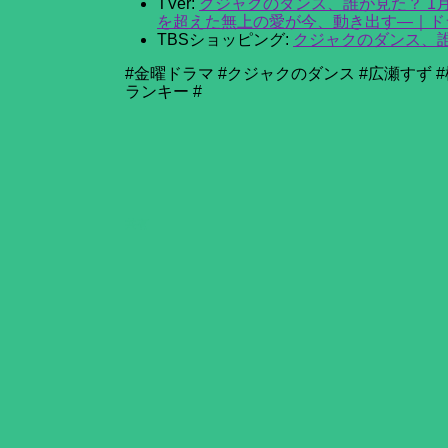
TVer:
クジャクのダンス、誰が見た？ 1月2
を超えた無上の愛が今、動き出す―｜ドラ
TBSショッピング:
クジャクのダンス、誰
#金曜ドラマ #クジャクのダンス #広瀬すず 
ランキー #
共有