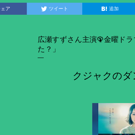
シェア
ツイート
追加
広瀬すずさん主演🦚金曜ド
た？」
クジャクのダ