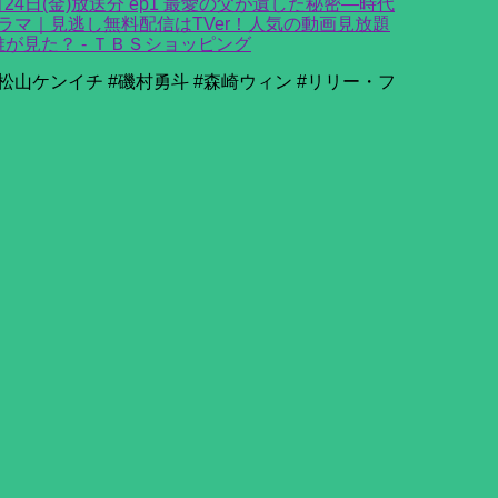
4日(金)放送分 ep1 最愛の父が遺した秘密―時代
マ｜見逃し無料配信はTVer！人気の動画見放題
が見た？ - ＴＢＳショッピング
#松山ケンイチ #磯村勇斗 #森崎ウィン #リリー・フ