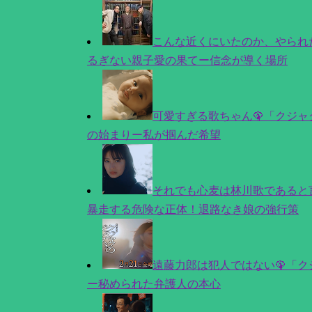
こんな近くにいたのか、やられた
るぎない親子愛の果てー信念が導く場所
可愛すぎる歌ちゃん🦚「クジャ
の始まりー私が掴んだ希望
それでも心麦は林川歌であると
暴走する危険な正体！退路なき娘の強行策
遠藤力郎は犯人ではない🦚「ク
ー秘められた弁護人の本心