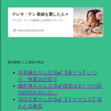
テレサ・テン 歌姫を愛した人々
テレサ・テンの家族らが初めてテレサ･テンの伝記的物語の撮影を許可した作品。テレサ・テンの伝説的な人生を誕生から描く。彼女がいかにして歌の道に踏み出し、いかにして一代の女王となったか、そしてその過程でいかにして苦悩と困難を乗り越えたか、その物語が披露される。
www.carbodiet.work
宙を題材にした珠玉の作品
木竜麻生さん主演🌠【夜ドラ】いつ
か、無重力の宙で
磯村勇斗さん主演🌠僕達はまだその星
の校則を知らない
窪田正孝さん主演🌠【ドラマ１０】宙
わたる教室