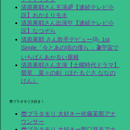
清原果耶さん主演🌈【連続テレビ小
説】おかえりモネ
清原果耶さん出演💛【連続テレビ小
説】なつぞら
清原果耶 さん歌手デビュー🄭- 1st
Single「今とあの頃の僕ら 」🎬宇宙で
いちばんあかるい屋根
清原果耶さん主演【土曜時代ドラマ】
螢草 菜々の剣（ほたるぐさ ななの
けん）
😎ブラタモリ大好き！
😎ブラタモリ 大好きー佐藤茉那アナ
ウンサー
😎ブラタモリ 大好きー野口葵衣アナ