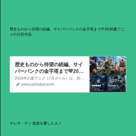
歴史ものから待望の続編、サイバーパンクの金字塔まで💛2026夏アニ
メの注目作品
歴史ものから待望の続編、サイ
バーパンクの金字塔まで💛2026
夏アニメの注目作品
2026年の夏アニメ（7月クール）は、歴史ものから待望の続編、サイバーパンクの金字塔まで、かなり見ごたえのある強力なラインナップが揃っています！ その中でも特に注目を集めている話題作を、いくつか厳選してご紹介します。
www.carbodiet.work
テレサ・テン 歌姫を愛した人々