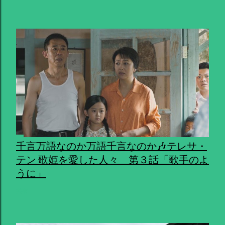
千言万語なのか万語千言なのか🎶テレサ・
テン 歌姫を愛した人々 第３話「歌手のよ
うに」
共有