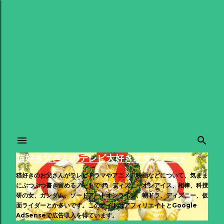
スキップしてメイン コンテンツに移動
猫好き父さんのテレビ大好きオタクノート
猫好きのお父さんがテレビドラマやアニメ、映画などについて、気まま
にぶつぶつ書き留めるノートです。ディズニーオンアイス、相棒、科捜
研の女、ガンダム、ソードアートオンライン、朝ドラ、ディズニー、仮
面ライダーとか多いです。このサイトはアフィリエイトとGoogle
AdSenseで広告収入を得ています。