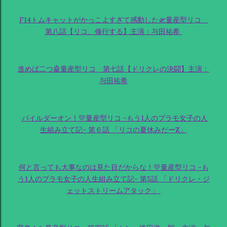
F14トムキャットがかっこよすぎて感動した🛫量産型リコ
第八話【リコ、修行する】主演：与田祐希
進めば二つ🤖量産型リコ 第七話【ドリクレの決闘】主演：
与田祐希
パイルダーオン！💛量産型リコ -もう1人のプラモ女子の人
生組み立て記- 第６話 「リコの夏休みだーZ」
何と言っても大事なのは見た目だからな！💛量産型リコ -も
う1人のプラモ女子の人生組み立て記- 第5話 「ドリクレ・ジ
ェットストリームアタック」