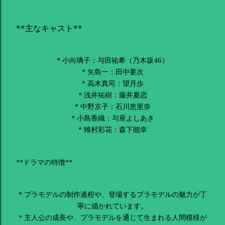
**主なキャスト**
* 小向璃子：与田祐希（乃木坂46）
* 矢島一：田中要次
* 高木真司：望月歩
* 浅井祐樹：藤井夏恋
* 中野京子：石川恵里奈
* 小島香織：与座よしあき
* 雉村彩花：森下能幸
**ドラマの特徴**
* プラモデルの制作過程や、登場するプラモデルの魅力が丁
寧に描かれています。
* 主人公の成長や、プラモデルを通じて生まれる人間模様が