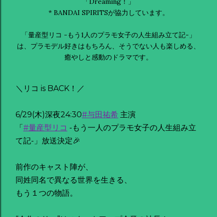
「Dreaming！」
* BANDAI SPIRITSが協力しています。
「量産型リコ -もう1人のプラモ女子の人生組み立て記-」
は、プラモデル好きはもちろん、そうでない人も楽しめる、
癒やしと感動のドラマです。
＼リコ is BACK！／
6/29(木)深夜24:30
#与田祐希
主演
「
#量産型リコ
-もう一人のプラモ女子の人生組み立
て記-」放送決定🎉
前作のキャスト陣が、
同姓同名で異なる世界を生きる、
もう１つの物語。