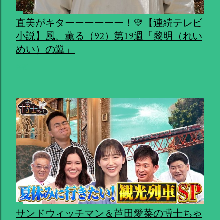
直美がキターーーーーー！💛【連続テレビ
小説】風、薫る（92）第19週「黎明（れい
めい）の翼」
共有
サンドウィッチマン＆芦田愛菜の博士ちゃ