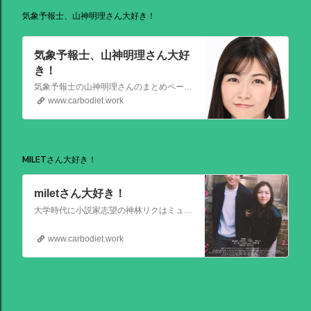
気象予報士、山神明理さん大好き！
気象予報士、山神明理さん大好
き！
気象予報士の山神明理さんのまとめページを作成しました。情報があればこれからも更新します。 #山上明理 さんではありません、#山神明理 さんです。 #山神さんロス #気象予報士 #防災士 #山上あかり #DayDay
www.carbodiet.work
MILETさん大好き！
miletさん大好き！
大学時代に小説家志望の神林リクはミュージシャンを目指す前園ミナミと出会う。二人は互いに一目惚れして結婚。 8年後、リクは超人気のベストセラー作家となるがミナミは志半ばで夢を諦めていた。そんなある日ミナミとケンカした翌朝リクが目覚めると、なぜかミナミは大スターでリクは小説家ではなくいち編集者という世界
www.carbodiet.work