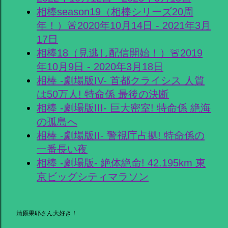
相棒season19（相棒シリーズ20周
年！）🚨2020年10月14日 - 2021年3月
17日
相棒18（見逃し配信開始！）🚨2019
年10月9日 - 2020年3月18日
相棒 -劇場版IV- 首都クライシス 人質
は50万人! 特命係 最後の決断
相棒 -劇場版III- 巨大密室! 特命係 絶海
の孤島へ
相棒 -劇場版II- 警視庁占拠! 特命係の
一番長い夜
相棒 -劇場版- 絶体絶命! 42.195km 東
京ビッグシティマラソン
清原果耶さん大好き！