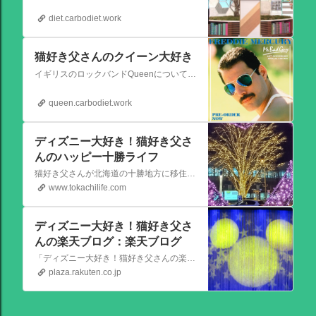
diet.carbodiet.work
猫好き父さんのクイーン大好き
イギリスのロックバンドQueenについての情報をアップします。
queen.carbodiet.work
ディズニー大好き！猫好き父さ
んのハッピー十勝ライフ
猫好き父さんが北海道の十勝地方に移住しました。なれない北海道の暮らしについてお伝えします。
www.tokachilife.com
ディズニー大好き！猫好き父さ
んの楽天ブログ：楽天ブログ
「ディズニー大好き！猫好き父さんの楽天ブログ」にようこそ！ いろんなブログサービスが廃止になるなか満を持して楽天ブログをはじめようと思います。 よろしくお願いいたします。
plaza.rakuten.co.jp