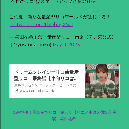
“今作のリコ”はスタートアップ企業の社長！
この夏、新たな量産型リコワールドがはじまる！
pic.twitter.com/tbDhbyXSdI
— 与田祐希主演「量産型リコ」🤖☀️【テレ東公式】
(@ryosangatariko)
May 9, 2023
ドリームクレイジーリコ🤖量産
型リコ 最終話【小向リコは自
由だ】主演：与田祐希
最終プレゼンでパーフェクトビーンズに勝利し大型投資を受けることが決まったドリクレは、新メンバーも加わり目まぐるしい日々を送っていた。そんな中、プラモデルの大会当日を迎えたリコ（与田祐希）。制限時間50時間の中、真剣な眼差しでプラモデルを作り進めていくが、敵対するチャンピオン達のすごさに圧倒される。そ
www.carbodiet.work
量産型魂！🤖量産型リコ 第八話【リコと中野の戦い】主
演：与田祐希