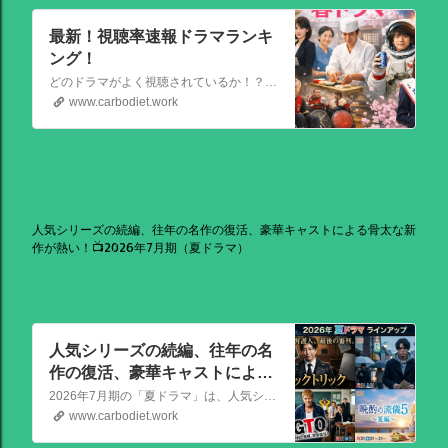
最新！視聴率速報ドラマランキ
ング！
どのドラマがよく視聴されているか！？視聴率速報ドラマランキングを大公開！相棒強し！日曜劇場強し！
www.carbodiet.work
人気シリーズの続編、往年の名作の復活、豪華キャストによる骨太な新
作が熱い！📺2026年7月期（夏ドラマ）
人気シリーズの続編、往年の名
作の復活、豪華キャストによる
骨太な新作が熱い！📺2026年7
2026年7月期の「夏ドラマ」は、人気シリーズの続編から、往年の名作の復活、豪華キャストによる骨太な新作まで、かなり熱いラインアップが出そろっています！
月期（夏ドラマ）
www.carbodiet.work