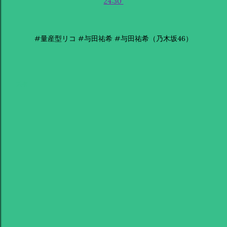
24:30
#量産型リコ #与田祐希 #与田祐希（乃木坂46）
共有