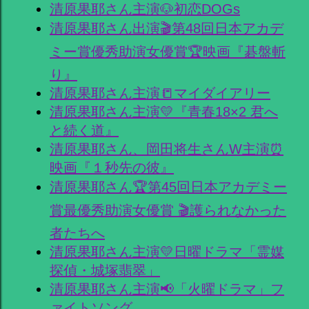
清原果耶さん主演🐶初恋DOGs
清原果耶さん出演🎬第48回日本アカデ
ミー賞優秀助演女優賞🏆映画『碁盤斬
り』
清原果耶さん主演📒マイダイアリー
清原果耶さん主演💛『青春18×2 君へ
と続く道』
清原果耶さん、岡田将生さんW主演⏰
映画『１秒先の彼』
清原果耶さん🏆第45回日本アカデミー
賞最優秀助演女優賞 🎬護られなかった
者たちへ
清原果耶さん主演💛日曜ドラマ「霊媒
探偵・城塚翡翠」
清原果耶さん主演📢「火曜ドラマ」フ
ァイトソング