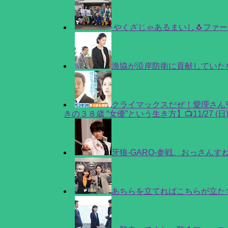
やくざじゃあるまいし🐧ファー
漁協が沿岸防衛に貢献していたな
クライマックスだぜ！愛理さん
きの３８歳 “女優”という生き方】📺11/27 (日) 23
牙狼-GARO-参戦、おっさんす
あちらを立てればこちらが立たず