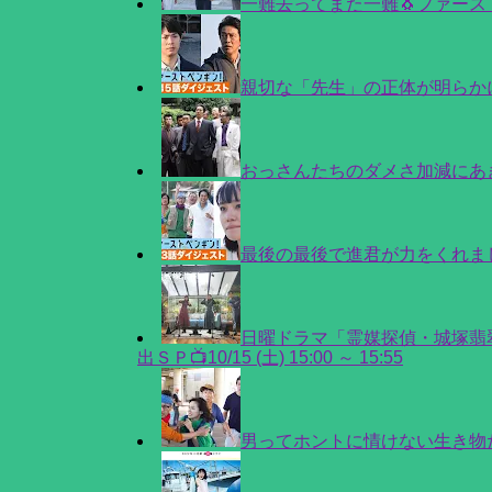
一難去ってまた一難🐧ファース
親切な「先生」の正体が明らかに❗
おっさんたちのダメさ加減にあき
最後の最後で進君が力をくれまし
日曜ドラマ「霊媒探偵・城塚翡
出ＳＰ📺10/15 (土) 15:00 ～ 15:55
男ってホントに情けない生き物だ