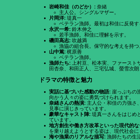
岩崎和佳（のどか）:
奈緒
主人公。シングルマザー。
片岡洋:
堤真一
ベテラン漁師。最初は和佳に反発す
永沢一希:
鈴木伸之
若手漁師。和佳に理解を示す。
磯田高志:
吹越満
漁協の組合長。保守的な考えを持つ
山中篤:
梶原善
ベテラン漁師。
漁師たち:
上村亘、松本実、ファースト
田杏奈、和田正人、三宅弘城、螢雪次朗
ドラマの特徴と魅力
実話に基づいた感動の物語:
崖っぷちの
向かう人々の姿に勇気づけられます。
奈緒さんの熱演:
主人公・和佳の力強さ
見事に演じきっています。
豪華なキャスト陣:
堤真一さんをはじめ
ています。
地方創生や働き方改革といった現代的な
を乗り越えようとする姿は、現代社会に
海や漁業のリアルな描写:
漁師たちの生