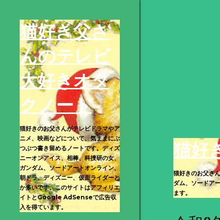
猫好き父さ
んのテレビ
大好きオタ
クノート
猫好きのお父さんがテレビドラマやア
ニメ、映画などについて、気ままにぶ
猫好
つぶつ書き留めるノートです。ディズ
ニーオンアイス、相棒、科捜研の女、
ガンダム、ソードアートオンライン、
猫好きのお父さ
朝ドラ、ディズニー、仮面ライダーと
ダム、ソードアー
か多いです。このサイトはアフィリエ
ます。
イトとGoogle AdSenseで広告収
入を得ています。