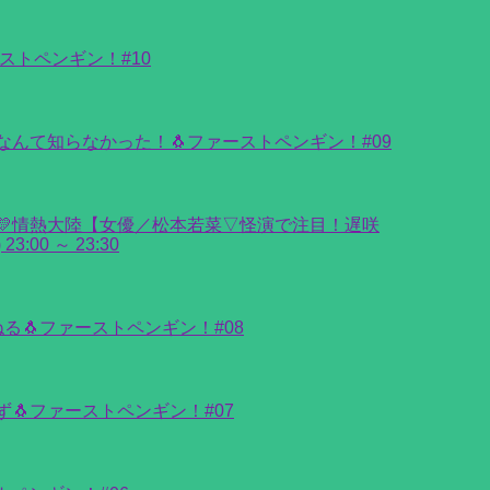
ストペンギン！#10
んて知らなかった！🐧ファーストペンギン！#09
💛情熱大陸【女優／松本若菜▽怪演で注目！遅咲
:00 ～ 23:30
ねる🐧ファーストペンギン！#08
🐧ファーストペンギン！#07