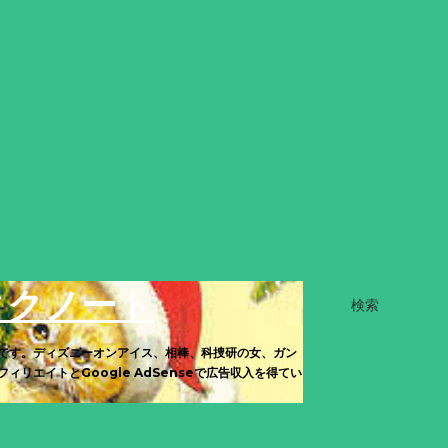
タクノート
検索
です。ディズニーオンアイス、相棒、科捜研の女、ガン
エイトとGoogle AdSenseで広告収入を得てい