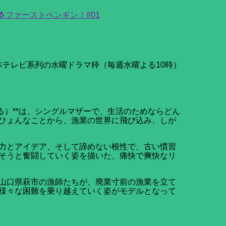
ファーストペンギン！#01
日本テレビ系列の水曜ドラマ枠（毎週水曜よる10時）
る）**は、シングルマザーで、生活のためならどん
ひょんなことから、漁業の世界に飛び込み、しが
力とアイデア、そして諦めない根性で、古い慣習
そうと奮闘していく姿を描いた、痛快で爽快なリ
山口県萩市の漁師たちが、廃業寸前の漁業を立て
様々な困難を乗り越えていく姿がモデルとなって