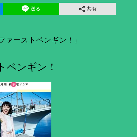
送る
共有
「ファーストペンギン！」
トペンギン！