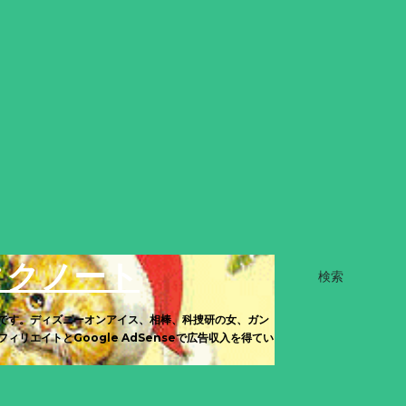
タクノート
検索
です。ディズニーオンアイス、相棒、科捜研の女、ガン
エイトとGoogle AdSenseで広告収入を得てい