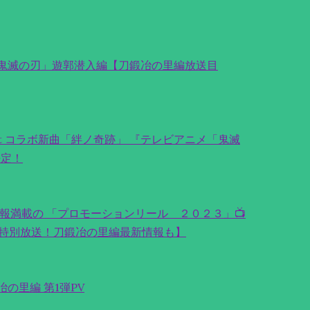
鬼滅の刃」遊郭潜入編【刀鍛冶の里編放送目
× milet コラボ新曲「絆ノ奇跡」 『テレビアニメ「鬼滅
決定！
報満載の 「プロモーションリール ２０２３」📺
特別放送！刀鍛冶の里編最新情報も】
の里編 第1弾PV