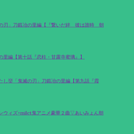
滅の刃」刀鍛冶の里編【『繋いだ絆 彼は誰時 朝
冶の里編【第十話『恋柱・甘露寺蜜璃』】
たし👹「鬼滅の刃」刀鍛冶の里編【第九話『霞
ウィズ×milet鬼アニメ豪華２曲▽あいみょん朝