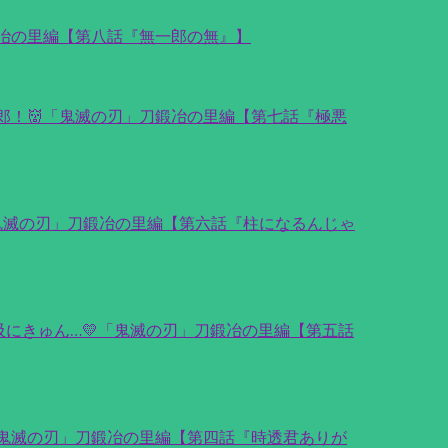
冶の里編【第八話『無一郎の無』】
郎！👹「鬼滅の刃」刀鍛冶の里編【第七話『極悪
「鬼滅の刃」刀鍛冶の里編【第六話『柱になるんじゃ
呼吸にきゅん…💛「鬼滅の刃」刀鍛冶の里編【第五話
「鬼滅の刃」刀鍛冶の里編【第四話『時透君ありが