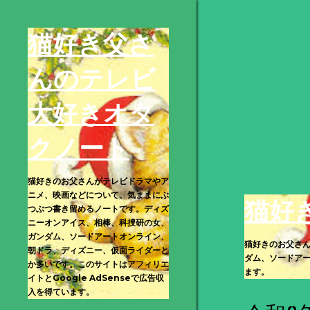
猫好き父さ
んのテレビ
大好きオタ
クノート
猫好きのお父さんがテレビドラマやア
ニメ、映画などについて、気ままにぶ
猫好
つぶつ書き留めるノートです。ディズ
ニーオンアイス、相棒、科捜研の女、
ガンダム、ソードアートオンライン、
猫好きのお父さ
朝ドラ、ディズニー、仮面ライダーと
ダム、ソードアー
か多いです。このサイトはアフィリエ
ます。
イトとGoogle AdSenseで広告収
入を得ています。