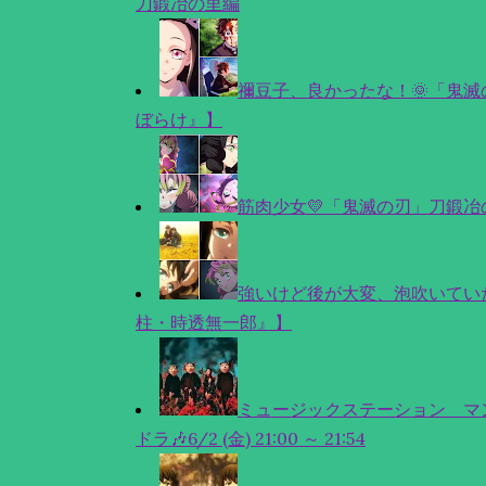
刀鍛冶の里編
禰豆子、良かったな！🌞「鬼
ぼらけ』】
筋肉少女💛「鬼滅の刃」刀鍛
強いけど後が大変、泡吹いてい
柱・時透無一郎』】
ミュージックステーション マン
ドラ🎶6/2 (金) 21:00 ～ 21:54