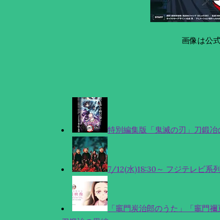
画像は公
特別編集版「鬼滅の刃」刀鍛冶
7/12(水)18:30～ フジテレビ系
「竈門炭治郎のうた」「竈門禰