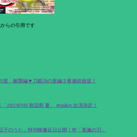
式からの引用です
の里 敵襲編▼刀鍛冶の里編２夜連続放送！
列 「2023FNS 歌謡祭 夏」 #milet 出演決定！
豆子のうた」特別映像近日公開！🌸「鬼滅の刃」