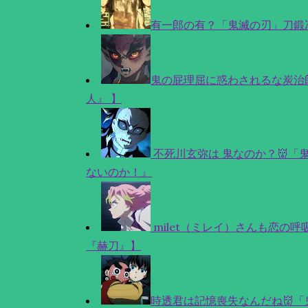
有一郎の有？「鬼滅の刃」刀鍛
鬼の屁理屈に惑わされるな炭治
人』 】
不死川玄弥は 鬼なのか？👹
ないのか！』
milet（ミレイ）さんも恋の
『赫刀』】
時透君は記憶喪失なんだね👹