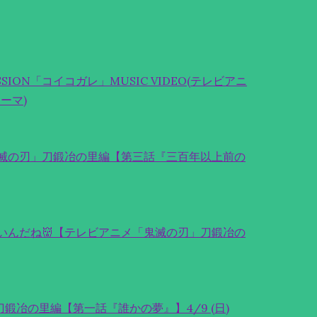
 MISSION「コイコガレ」MUSIC VIDEO(テレビアニ
ーマ)
鬼滅の刃」刀鍛冶の里編【第三話『三百年以上前の
いんだね👹【テレビアニメ「鬼滅の刃」刀鍛冶の
鍛冶の里編【第一話『誰かの夢』】4/9 (日)