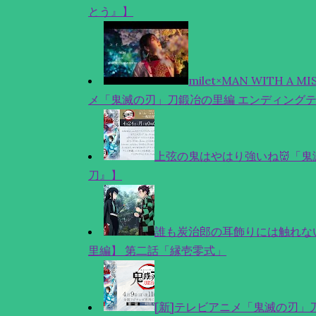
とう』】
milet×MAN WITH A
メ「鬼滅の刃」刀鍛冶の里編 エンディングテ
上弦の鬼はやはり強いね👹「
刀』】
誰も炭治郎の耳飾りには触れな
里編】 第二話「縁壱零式」
[新]テレビアニメ「鬼滅の刃」刀