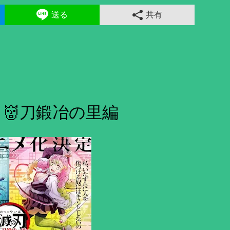
送る
共有
👹刀鍛冶の里編