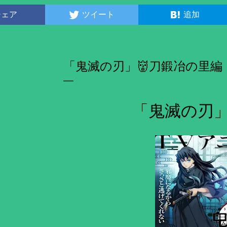
シェア
ツイート
追加
「鬼滅の刃」👹刀鍛冶の里編
「鬼滅の刃」