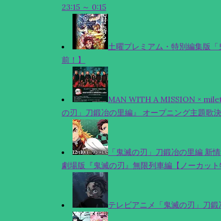
23:15 ～ 0:15
土曜プレミアム・特別編集版「
前！】
MAN WITH A MISSION 
の刃」刀鍛冶の里編』 オープニング主題歌
「鬼滅の刃」刀鍛冶の里編 新情
劇場版『鬼滅の刃』無限列車編【ノーカット
テレビアニメ「鬼滅の刃」刀鍛冶