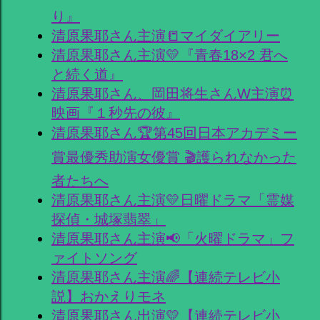
り』
清原果耶さん主演📒マイダイアリー
清原果耶さん主演💛『青春18×2 君へ
と続く道』
清原果耶さん、岡田将生さんW主演⏰
映画『１秒先の彼』
清原果耶さん🏆第45回日本アカデミー
賞最優秀助演女優賞 🎬護られなかった
者たちへ
清原果耶さん主演💛日曜ドラマ「霊媒
探偵・城塚翡翠」
清原果耶さん主演📢「火曜ドラマ」フ
ァイトソング
清原果耶さん主演🌈【連続テレビ小
説】おかえりモネ
清原果耶さん出演💛【連続テレビ小