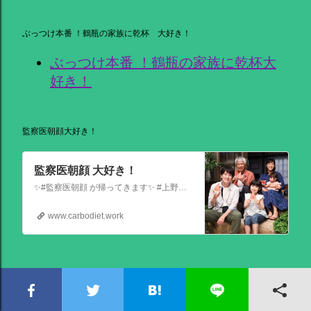
ぶっつけ本番 ！鶴瓶の家族に乾杯 大好き！
ぶっつけ本番 ！鶴瓶の家族に乾杯大
好き！
監察医朝顔大好き！
監察医朝顔 大好き！
✨#監察医朝顔 が帰ってきます✨ #上野樹里 主演 『監察医朝顔2025新春SP』 ＼＼1月3日(金)夜9時から／／ 法医学者であり母である 朝顔が人々の最期と向き合う… 父(#時任三郎)との別れ… そして桑原(#風間俊介)が託されたものとは… お正月にぜひ観ていただきたい 温かい物語です
www.carbodiet.work
「全〇〇大投票」シリーズ大好き！
全スーパー戦隊大投票