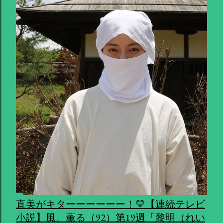
直美がキターーーーーー！💛【連続テレビ
小説】風、薫る（92）第19週「黎明（れい