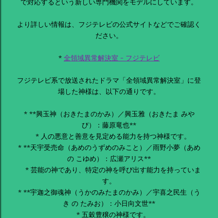
で対応するという新しい専門機関をモデルにしています。
より詳しい情報は、フジテレビの公式サイトなどでご確認く
ださい。
*
全領域異常解決室 - フジテレビ
フジテレビ系で放送されたドラマ「全領域異常解決室」に登
場した神様は、以下の通りです。
* **興玉神（おきたまのかみ）／興玉雅（おきたま みや
び）：藤原竜也**
* 人の悪意と善意を見定める能力を持つ神様です。
* **天宇受売命（あめのうずめのみこと）／雨野小夢（あめ
の こゆめ）：広瀬アリス**
* 芸能の神であり、特定の神を呼び出す能力を持っていま
す。
* **宇迦之御魂神（うかのみたまのかみ）／宇喜之民生（う
き の たみお）：小日向文世**
* 五穀豊穣の神様です。