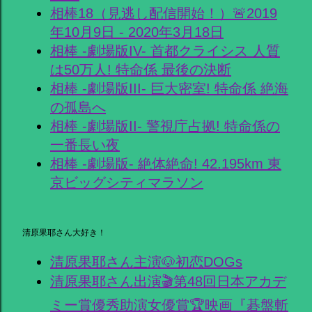
相棒18（見逃し配信開始！）🚨2019
年10月9日 - 2020年3月18日
相棒 -劇場版IV- 首都クライシス 人質
は50万人! 特命係 最後の決断
相棒 -劇場版III- 巨大密室! 特命係 絶海
の孤島へ
相棒 -劇場版II- 警視庁占拠! 特命係の
一番長い夜
相棒 -劇場版- 絶体絶命! 42.195km 東
京ビッグシティマラソン
清原果耶さん大好き！
清原果耶さん主演🐶初恋DOGs
清原果耶さん出演🎬第48回日本アカデ
ミー賞優秀助演女優賞🏆映画『碁盤斬