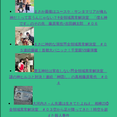
まさか最後はユースケ・サンタマリアが俺も
神だ！って言うんじゃない？♰全領域異常解決室 「僕も神
です」のその先 藤原竜也×吉田鋼太郎 ＃０６
まさに神的な演技⛩全領域異常解決室 ＃０
５連続爆破！首都大パニック！千里眼VS爆弾魔
豊玉神社は実在しない⛩全領域異常解決室
謎の神ヒルコと対決！連続「神隠し」の真相藤原竜也 ＃０
４
大河内さ～ん先週は生きてたよねえ、相棒23⌚
全領域異常解決室 ＃０３空から足が降ってきた！時空を超
えた殺人事件