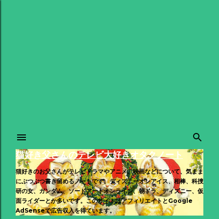
スキップしてメイン コンテンツに移動
猫好き父さんのテレビ大好きオタクノート
猫好きのお父さんがテレビドラマやアニメ、映画などについて、気まま
にぶつぶつ書き留めるノートです。ディズニーオンアイス、相棒、科捜
研の女、ガンダム、ソードアートオンライン、朝ドラ、ディズニー、仮
面ライダーとか多いです。このサイトはアフィリエイトとGoogle
AdSenseで広告収入を得ています。