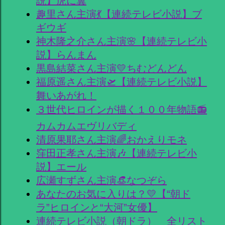
説】虎に翼
趣里さん主演💃【連続テレビ小説】ブ
ギウギ
神木隆之介さん主演🌸【連続テレビ小
説】らんまん
黒島結菜さん主演💛ちむどんどん
福原遥さん主演🛫【連続テレビ小説】
舞いあがれ！
３世代ヒロインが描く１００年物語📻
カムカムエヴリバディ
清原果耶さん主演🌈おかえりモネ
窪田正孝さん主演🎶【連続テレビ小
説】エール
広瀬すずさん主演👒なつぞら
あなたのお気に入りは？💛【“朝ド
ラ”ヒロインと“大河”女優】
連続テレビ小説（朝ドラ） 全リスト