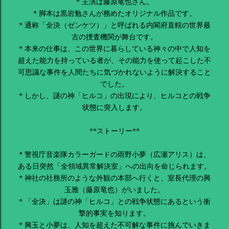
* 主演は藤原竜也さん。
* 脚本は黒岩勉さんが務めたオリジナル作品です。
* 通称「全決（ゼンケツ）」と呼ばれる内閣府直轄の世界最
古の捜査機関が舞台です。
* 本来の仕事は、この世界に暮らしている神々の中で人知を
超えた能力を持っている者が、その能力を使って起こした不
可思議な事件を人間たちに気づかれないように解決すること
でした。
* しかし、謎の神「ヒルコ」の出現により、ヒルコとの戦争
状態に突入します。
**ストーリー**
* 警視庁音楽隊カラーガードの雨野小夢（広瀬アリス）は、
ある日突然「全領域異常解決室」への出向を命じられます。
* 神社の社務所のような外観の本部へ行くと、室長代理の興
玉雅（藤原竜也）がいました。
* 「全決」は謎の神「ヒルコ」との戦争状態にあるという衝
撃的事実を知ります。
* 興玉と小夢は、人知を超えた不可解な事件に挑んでいきま