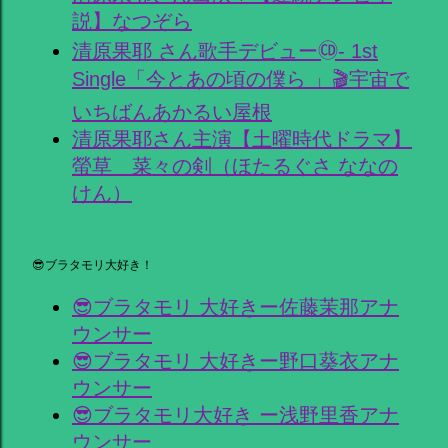
説】なつぞら
清原果耶 さん歌手デビュー🄭- 1st
Single「今とあの頃の僕ら 」🎬宇宙で
いちばんあかるい屋根
清原果耶さん主演【土曜時代ドラマ】
螢草 菜々の剣（ほたるぐさ ななの
けん）
😎ブラタモリ大好き！
😎ブラタモリ 大好きー佐藤茉那アナ
ウンサー
😎ブラタモリ 大好きー野口葵衣アナ
ウンサー
😎ブラタモリ大好き ー浅野里香アナ
ウンサー