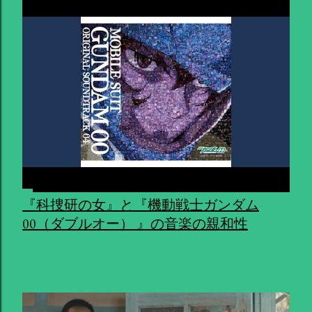
『科捜研の女』と『機動戦士ガンダム
00（ダブルオー） 』の音楽の親和性
共有