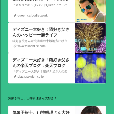
イギリスのロックバンドQueenについての情報をアップします。
queen.carbodiet.work
ディズニー大好き！猫好き父さ
んのハッピー十勝ライフ
猫好き父さんが北海道の十勝地方に移住しました。なれない北海道の暮らしについてお伝えします。
www.tokachilife.com
ディズニー大好き！猫好き父さ
んの楽天ブログ：楽天ブログ
「ディズニー大好き！猫好き父さんの楽天ブログ」にようこそ！ いろんなブログサービスが廃止になるなか満を持して楽天ブログをはじめようと思います。 よろしくお願いいたします。
plaza.rakuten.co.jp
気象予報士、山神明理さん大好き！
気象予報士、山神明理さん大好