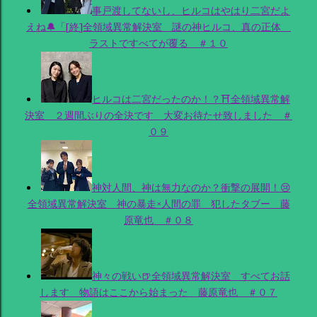
事戸渡してないし、ヒルコはやはり二宮だよ
えね🔔「[終]全領域異常解決室 謎の神ヒルコ、真の正体
ラストですべてが覆る ＃１０
ヒルコは二宮だったのか！？⛩全領域異常解
決室 ２週間ぶりの全決です 大変お待たせ致しました ＃
０９
神対人間、神は無力なのか？衝撃の展開！😢
全領域異常解決室 神の暴走×人間の罪 犯したタブー 藤
原竜也 ＃０８
神々の戦い🍺全領域異常解決室 すべてお話
します 物語はここから始まった 藤原竜也 ＃０７