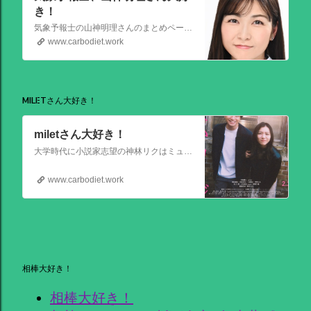
き！
気象予報士の山神明理さんのまとめページを作成しました。情報があればこれからも更新します。 #山上明理 さんではありません、#山神明理 さんです。 #山神さんロス #気象予報士 #防災士 #山上あかり #DayDay
www.carbodiet.work
MILETさん大好き！
miletさん大好き！
大学時代に小説家志望の神林リクはミュージシャンを目指す前園ミナミと出会う。二人は互いに一目惚れして結婚。 8年後、リクは超人気のベストセラー作家となるがミナミは志半ばで夢を諦めていた。そんなある日ミナミとケンカした翌朝リクが目覚めると、なぜかミナミは大スターでリクは小説家ではなくいち編集者という世界
www.carbodiet.work
相棒大好き！
相棒大好き！