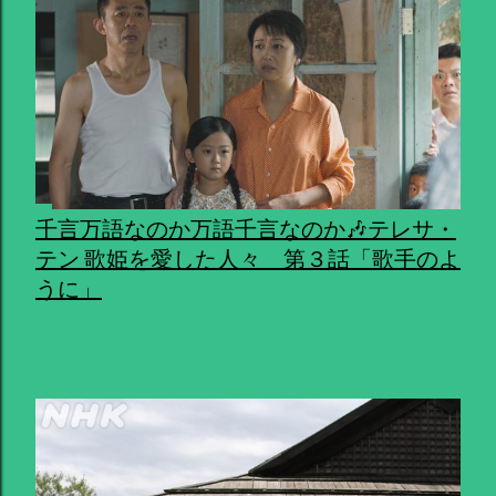
千言万語なのか万語千言なのか🎶テレサ・
テン 歌姫を愛した人々 第３話「歌手のよ
うに」
共有