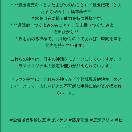
* **豊玉毘売命（とよたまびめのみこと）／豊玉妃花（とよ
たま ひめか）：福本莉子**
* 水を自在に操る能力を持つ神様です。
* **月読命（つくよみのみこと）／佃未世（つくだ みよ）：
石田ひかり**
* 夜を治める神様で、月明かりの下であれば、時間を操る
能力を持っています。
これらの神々は、日本の神話をモチーフにしていますが、ド
ラマオリジナルの設定や能力が加えられています。
ドラマの中では、これらの神々が「全領域異常解決室」のメ
ンバーとして、人知を超えた不可解な事件に挑む姿が描かれ
ています。
#全領域異常解決室 #ゼンケツ #藤原竜也 #広瀬アリス #ヒ
ルコ