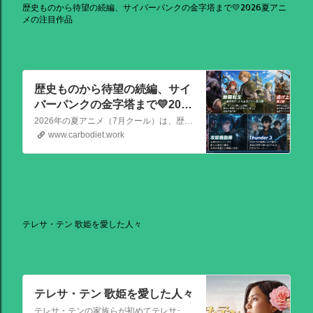
歴史ものから待望の続編、サイバーパンクの金字塔まで💛2026夏アニ
メの注目作品
歴史ものから待望の続編、サイ
バーパンクの金字塔まで💛2026
夏アニメの注目作品
2026年の夏アニメ（7月クール）は、歴史ものから待望の続編、サイバーパンクの金字塔まで、かなり見ごたえのある強力なラインナップが揃っています！ その中でも特に注目を集めている話題作を、いくつか厳選してご紹介します。
www.carbodiet.work
テレサ・テン 歌姫を愛した人々
テレサ・テン 歌姫を愛した人々
テレサ・テンの家族らが初めてテレサ･テンの伝記的物語の撮影を許可した作品。テレサ・テンの伝説的な人生を誕生から描く。彼女がいかにして歌の道に踏み出し、いかにして一代の女王となったか、そしてその過程でいかにして苦悩と困難を乗り越えたか、その物語が披露される。