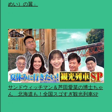
めい）の翼」
共有
サンドウィッチマン＆芦田愛菜の博士ちゃ
ん 北海道も！全国スゴすぎ観光列車SP
共有