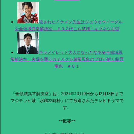
殺されたイケメン先生はジュウオウイーグル
🦅全領域異常解決室 ＃０２ほこら破壊！キツネツキ🦊
キラメイレッド大人になったなあ💎全領域異
常解決室 夫婦を襲うカミカクシ超常現象のプロが解く藤原
竜也 ＃０１
「全領域異常解決室」は、2024年10月9日から12月18日まで
フジテレビ系「水曜22時枠」にて放送されたテレビドラマで
す。
**概要**