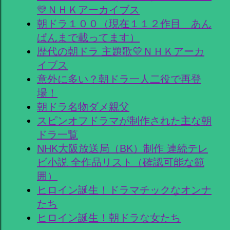
💛ＮＨＫアーカイブス
朝ドラ１００（現在１１２作目 あん
ぱんまで載ってます）
歴代の朝ドラ 主題歌💛ＮＨＫアーカ
イブス
意外に多い？朝ドラ一人二役で再登
場！
朝ドラ名物ダメ親父
スピンオフドラマが制作された主な朝
ドラ一覧
NHK大阪放送局（BK）制作 連続テレ
ビ小説 全作品リスト（確認可能な範
囲）
ヒロイン誕生！ドラマチックなオンナ
たち
ヒロイン誕生！朝ドラな女たち