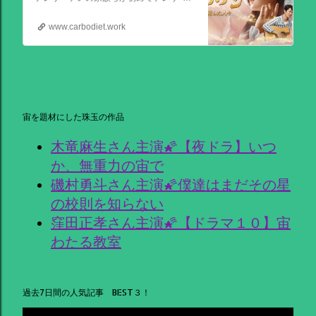
www.carbodiet.work
宙を題材にした珠玉の作品
木竜麻生さん主演🌠【夜ドラ】いつ
か、無重力の宙で
磯村勇斗さん主演🌠僕達はまだその星
の校則を知らない
窪田正孝さん主演🌠【ドラマ１０】宙
わたる教室
過去7日間の人気記事 BEST３！