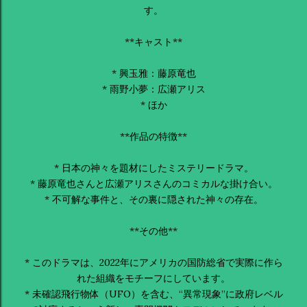
す。
**キャスト**
* 興玉雅：藤原竜也
* 雨野小夢：広瀬アリス
* ほか
**作品の特徴**
* 日本の神々を題材にしたミステリードラマ。
* 藤原竜也さんと広瀬アリスさんのコミカルな掛け合い。
* 不可解な事件と、その裏に隠された神々の存在。
**その他**
* このドラマは、2022年にアメリカの国防総省で実際に作ら
れた組織をモチーフにしています。
* 未確認飛行物体（UFO）を含む、“異常現象”に政府レベル