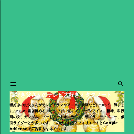
スキップしてメイン コンテンツに移動
猫好き父さんのテレビ大好きオタクノート
猫好きのお父さんがテレビドラマやアニメ、映画などについて、気まま
にぶつぶつ書き留めるノートです。ディズニーオンアイス、相棒、科捜
研の女、ガンダム、ソードアートオンライン、朝ドラ、ディズニー、仮
面ライダーとか多いです。このサイトはアフィリエイトとGoogle
AdSenseで広告収入を得ています。