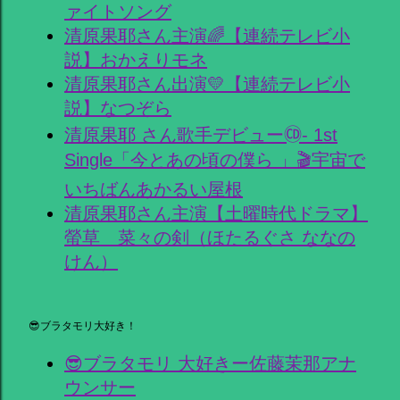
ァイトソング
清原果耶さん主演🌈【連続テレビ小
説】おかえりモネ
清原果耶さん出演💛【連続テレビ小
説】なつぞら
清原果耶 さん歌手デビュー🄭- 1st
Single「今とあの頃の僕ら 」🎬宇宙で
いちばんあかるい屋根
清原果耶さん主演【土曜時代ドラマ】
螢草 菜々の剣（ほたるぐさ ななの
けん）
😎ブラタモリ大好き！
😎ブラタモリ 大好きー佐藤茉那アナ
ウンサー