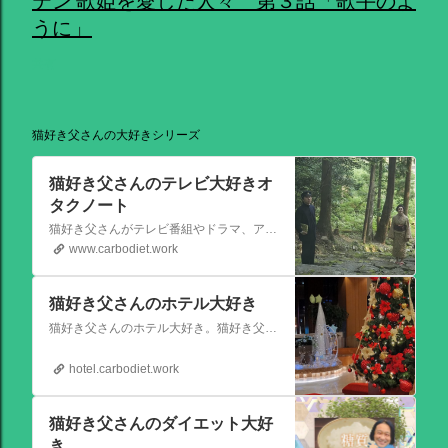
テン 歌姫を愛した人々 第３話「歌手のよ
うに」
共有
猫好き父さんの大好きシリーズ
猫好き父さんのテレビ大好きオ
タクノート
猫好き父さんがテレビ番組やドラマ、アニメ、特撮ヒーロー,そしてダイエットについて書いたブログです。
www.carbodiet.work
猫好き父さんのホテル大好き
猫好き父さんのホテル大好き。猫好き父さんが宿泊したホテルの情報を徒然なるままに書いていきます。
hotel.carbodiet.work
猫好き父さんのダイエット大好
き