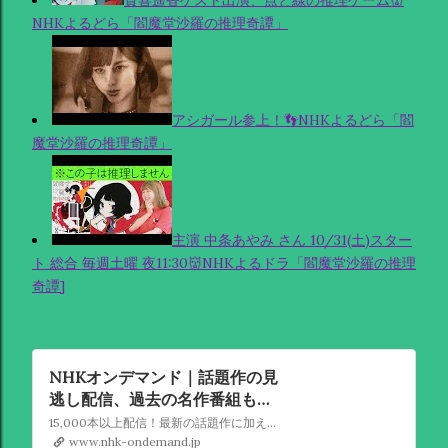
NHKよるどら「閻魔堂沙羅の推理奇譚」
アシガール参上！👣NHKよるどら「閻
魔堂沙羅の推理奇譚」
主演 中条あやみ さん 10/31(土)スター
ト 総合 毎週土曜 夜11:30👹NHKよるドラ「閻魔堂沙羅の推理
奇譚]
NHKオンデマンド｜話題作の見
逃し配信、過去の名作番組も見
放題
15,000本以上配信！最新の話題作に加え、大河ドラマや朝ドラ、ドキュメンタリーなどの名作も配信中
www.nhk-ondemand.jp