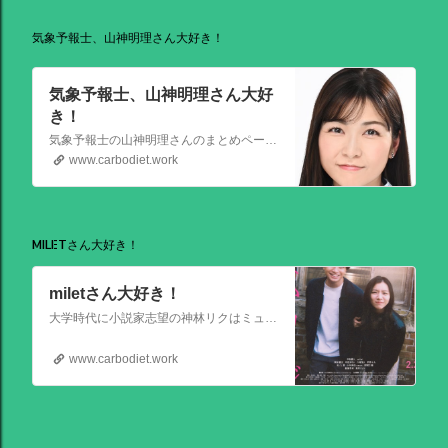
気象予報士、山神明理さん大好き！
気象予報士、山神明理さん大好
き！
気象予報士の山神明理さんのまとめページを作成しました。情報があればこれからも更新します。 #山上明理 さんではありません、#山神明理 さんです。 #山神さんロス #気象予報士 #防災士 #山上あかり #DayDay
www.carbodiet.work
MILETさん大好き！
miletさん大好き！
大学時代に小説家志望の神林リクはミュージシャンを目指す前園ミナミと出会う。二人は互いに一目惚れして結婚。 8年後、リクは超人気のベストセラー作家となるがミナミは志半ばで夢を諦めていた。そんなある日ミナミとケンカした翌朝リクが目覚めると、なぜかミナミは大スターでリクは小説家ではなくいち編集者という世界
www.carbodiet.work