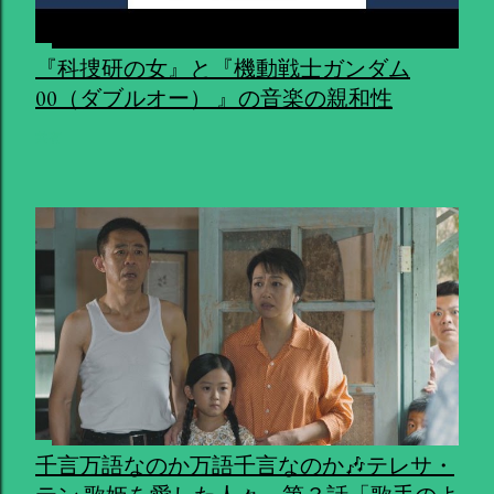
『科捜研の女』と『機動戦士ガンダム
00（ダブルオー） 』の音楽の親和性
共有
千言万語なのか万語千言なのか🎶テレサ・