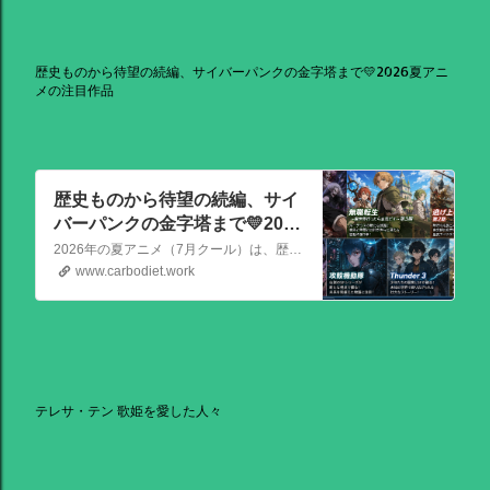
歴史ものから待望の続編、サイバーパンクの金字塔まで💛2026夏アニ
メの注目作品
歴史ものから待望の続編、サイ
バーパンクの金字塔まで💛2026
夏アニメの注目作品
2026年の夏アニメ（7月クール）は、歴史ものから待望の続編、サイバーパンクの金字塔まで、かなり見ごたえのある強力なラインナップが揃っています！ その中でも特に注目を集めている話題作を、いくつか厳選してご紹介します。
www.carbodiet.work
テレサ・テン 歌姫を愛した人々