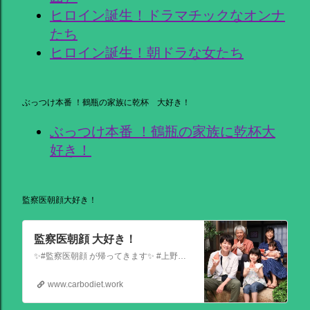
ヒロイン誕生！ドラマチックなオンナ
たち
ヒロイン誕生！朝ドラな女たち
ぶっつけ本番 ！鶴瓶の家族に乾杯 大好き！
ぶっつけ本番 ！鶴瓶の家族に乾杯大
好き！
監察医朝顔大好き！
監察医朝顔 大好き！
✨#監察医朝顔 が帰ってきます✨ #上野樹里 主演 『監察医朝顔2025新春SP』 ＼＼1月3日(金)夜9時から／／ 法医学者であり母である 朝顔が人々の最期と向き合う… 父(#時任三郎)との別れ… そして桑原(#風間俊介)が託されたものとは… お正月にぜひ観ていただきたい 温かい物語です
www.carbodiet.work