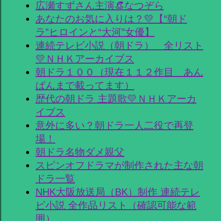
広瀬すずさん主演👒なつぞら
あなたのお気に入りは？💛【“朝ド
ラ”ヒロインと“大河”女優】
連続テレビ小説（朝ドラ） 全リスト
💛ＮＨＫアーカイブス
朝ドラ１００（現在１１２作目 あん
ぱんまで載ってます）
歴代の朝ドラ 主題歌💛ＮＨＫアーカ
イブス
意外に多い？朝ドラ一人二役で再登
場！
朝ドラ名物ダメ親父
スピンオフドラマが制作された主な朝
ドラ一覧
NHK大阪放送局（BK）制作 連続テレ
ビ小説 全作品リスト（確認可能な範
囲）