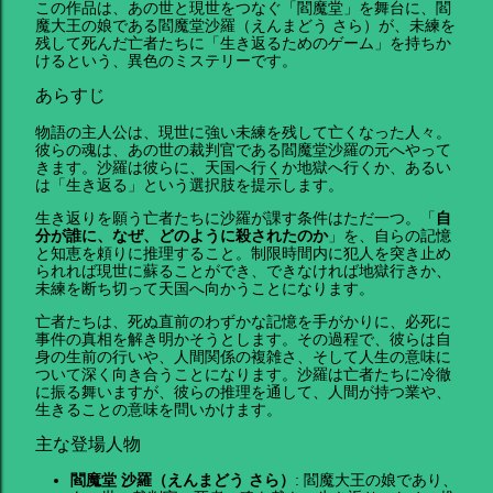
この作品は、あの世と現世をつなぐ「閻魔堂」を舞台に、閻
魔大王の娘である閻魔堂沙羅（えんまどう さら）が、未練を
残して死んだ亡者たちに「生き返るためのゲーム」を持ちか
けるという、異色のミステリーです。
あらすじ
物語の主人公は、現世に強い未練を残して亡くなった人々。
彼らの魂は、あの世の裁判官である閻魔堂沙羅の元へやって
きます。沙羅は彼らに、天国へ行くか地獄へ行くか、あるい
は「生き返る」という選択肢を提示します。
生き返りを願う亡者たちに沙羅が課す条件はただ一つ。「
自
分が誰に、なぜ、どのように殺されたのか
」を、自らの記憶
と知恵を頼りに推理すること。制限時間内に犯人を突き止め
られれば現世に蘇ることができ、できなければ地獄行きか、
未練を断ち切って天国へ向かうことになります。
亡者たちは、死ぬ直前のわずかな記憶を手がかりに、必死に
事件の真相を解き明かそうとします。その過程で、彼らは自
身の生前の行いや、人間関係の複雑さ、そして人生の意味に
ついて深く向き合うことになります。沙羅は亡者たちに冷徹
に振る舞いますが、彼らの推理を通して、人間が持つ業や、
生きることの意味を問いかけます。
主な登場人物
閻魔堂 沙羅（えんまどう さら）
: 閻魔大王の娘であり、