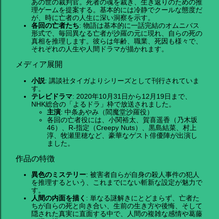
あの世の裁判官。死者の魂を裁き、生き返りのための推
理ゲームを提案する。基本的には冷静でクールな態度だ
が、時に亡者の人生に深い洞察を示す。
各回の亡者たち
: 物語は基本的に一話完結のオムニバス
形式で、毎回異なる亡者が沙羅の元に現れ、自らの死の
真相を推理します。彼らは年齢、職業、死因も様々で、
それぞれの人生や人間ドラマが描かれます。
メディア展開
小説
: 講談社タイガよりシリーズとして刊行されていま
す。
テレビドラマ
: 2020年10月31日から12月19日まで、
NHK総合の「よるドラ」枠で放送されました。
主演
: 中条あやみ（閻魔堂沙羅役）
各回の亡者役には、小関裕太、賀喜遥香（乃木坂
46）、R-指定（Creepy Nuts）、黒島結菜、村上
淳、牧瀬里穂など、豪華なゲスト俳優陣が出演し
ました。
作品の特徴
異色のミステリー
: 被害者自らが自身の殺人事件の犯人
を推理するという、これまでにない斬新な設定が魅力で
す。
人間の内面を描く
: 単なる謎解きにとどまらず、亡者た
ちが自らの死と向き合い、生前の生き方や後悔、そして
隠された真実に直面する中で、人間の複雑な感情や葛藤