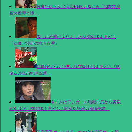
牧瀬里穂さん出演👹NHKよるどら「閻魔堂沙
羅の推理奇譚」
優しい沙羅に戻りましたね👹NHKよるどら
「閻魔堂沙羅の推理奇譚」
閻魔様はやはり怖い存在👹NHKよるどら「閻
魔堂沙羅の推理奇譚」
さすがはアシガール地獄の底から黄泉
がえりだ！👹NHKよるどら「閻魔堂沙羅の推理奇譚」
賀喜遥香ゲスト出演、点と線の推理ゲーム👹