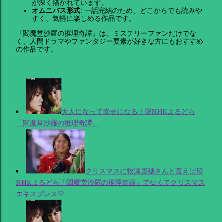
が深く描かれています。
オムニバス形式
: 一話完結のため、どこからでも読みや
すく、気軽に楽しめる作品です。
『閻魔堂沙羅の推理奇譚』は、ミステリーファンだけでな
く、人間ドラマやファンタジー要素が好きな方にもおすすめ
の作品です。
大人になって幸せになる！👹NHKよるどら
「閻魔堂沙羅の推理奇譚」
クリスマスに牧瀬里穂さんと言えば👹
NHKよるどら「閻魔堂沙羅の推理奇譚」でなくてクリスマス
エキスプレス💛