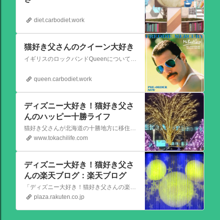
diet.carbodiet.work
猫好き父さんのクイーン大好き
イギリスのロックバンドQueenについての情報をアップします。
queen.carbodiet.work
ディズニー大好き！猫好き父さ
んのハッピー十勝ライフ
猫好き父さんが北海道の十勝地方に移住しました。なれない北海道の暮らしについてお伝えします。
www.tokachilife.com
ディズニー大好き！猫好き父さ
んの楽天ブログ：楽天ブログ
「ディズニー大好き！猫好き父さんの楽天ブログ」にようこそ！ いろんなブログサービスが廃止になるなか満を持して楽天ブログをはじめようと思います。 よろしくお願いいたします。
plaza.rakuten.co.jp