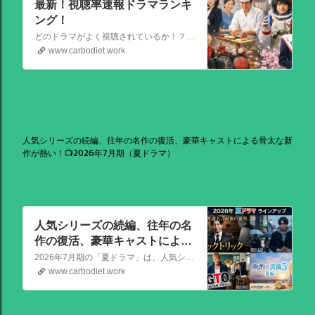
最新！視聴率速報ドラマランキ
ング！
どのドラマがよく視聴されているか！？視聴率速報ドラマランキングを大公開！相棒強し！日曜劇場強し！
www.carbodiet.work
人気シリーズの続編、往年の名作の復活、豪華キャストによる骨太な新
作が熱い！📺2026年7月期（夏ドラマ）
人気シリーズの続編、往年の名
作の復活、豪華キャストによる
骨太な新作が熱い！📺2026年7
2026年7月期の「夏ドラマ」は、人気シリーズの続編から、往年の名作の復活、豪華キャストによる骨太な新作まで、かなり熱いラインアップが出そろっています！
月期（夏ドラマ）
www.carbodiet.work