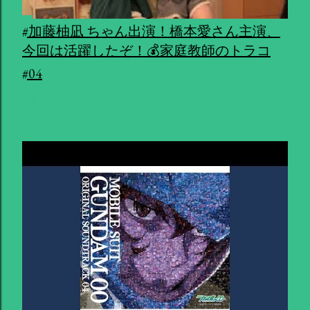
#加藤柚凪 ちゃん出演！橋本愛さん主演、
今回は活躍したぞ！💰家庭教師のトラコ
#04
共有