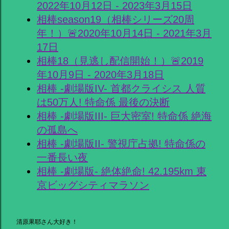
2022年10月12日 - 2023年3月15日
相棒season19（相棒シリーズ20周
年！）🚨2020年10月14日 - 2021年3月
17日
相棒18（見逃し配信開始！）🚨2019
年10月9日 - 2020年3月18日
相棒 -劇場版IV- 首都クライシス 人質
は50万人! 特命係 最後の決断
相棒 -劇場版III- 巨大密室! 特命係 絶海
の孤島へ
相棒 -劇場版II- 警視庁占拠! 特命係の
一番長い夜
相棒 -劇場版- 絶体絶命! 42.195km 東
京ビッグシティマラソン
清原果耶さん大好き！