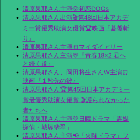
清原果耶さん主演🐶初恋DOGs
清原果耶さん出演🎬第48回日本アカデ
ミー賞優秀助演女優賞🏆映画『碁盤斬
り』
清原果耶さん主演📒マイダイアリー
清原果耶さん主演💛『青春18×2 君へ
と続く道』
清原果耶さん、岡田将生さんW主演⏰
映画『１秒先の彼』
清原果耶さん🏆第45回日本アカデミー
賞最優秀助演女優賞 🎬護られなかった
者たちへ
清原果耶さん主演💛日曜ドラマ「霊媒
探偵・城塚翡翠」
清原果耶さん主演📢「火曜ドラマ」フ