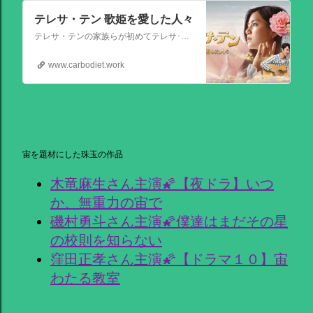
テレサ・テン 歌姫を愛した人々
テレサ・テンの家族らが初めてテレサ･テンの伝記的物語の撮影を許可した作品。テレサ・テンの伝説的な人生を誕生から描く。彼女がいかにして歌の道に踏み出し、いかにして一代の女王となったか、そしてその過程でいかにして苦悩と困難を乗り越えたか、その物語が披露される。
www.carbodiet.work
宙を題材にした珠玉の作品
木竜麻生さん主演🌠【夜ドラ】いつ
か、無重力の宙で
磯村勇斗さん主演🌠僕達はまだその星
の校則を知らない
窪田正孝さん主演🌠【ドラマ１０】宙
わたる教室