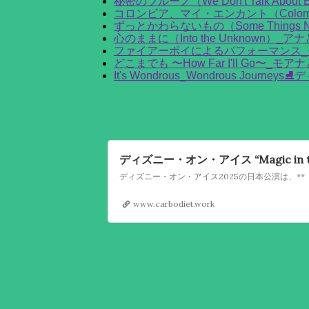
秘密のブルーノ（We Don't Talk Ab
コロンビア、マイ・エンカント（Colombi
ずっとかわらないもの（Some Things N
心のままに（Into the Unknown）_
ファイアーポイによるパフォーマンス_
どこまでも 〜How Far I'll Go〜_モ
It's Wondrous_Wondrous Jou
ディズニー・オン・アイス “Magic in the
www.carbodiet.work