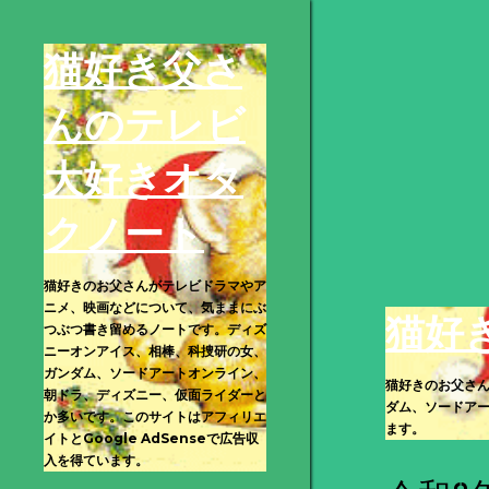
猫好き父さ
んのテレビ
大好きオタ
クノート
猫好きのお父さんがテレビドラマやア
ニメ、映画などについて、気ままにぶ
猫好
つぶつ書き留めるノートです。ディズ
ニーオンアイス、相棒、科捜研の女、
ガンダム、ソードアートオンライン、
猫好きのお父さ
朝ドラ、ディズニー、仮面ライダーと
ダム、ソードアー
か多いです。このサイトはアフィリエ
ます。
イトとGoogle AdSenseで広告収
入を得ています。