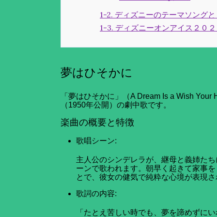
1-2. ディズニーのテーマソング
1-3. ディズニーオンアイス２０
夢はひそかに
「夢はひそかに」（A Dream Is a Wish Y
（1950年公開）の劇中歌です。
楽曲の概要と特徴
歌唱シーン:
主人公のシンデレラが、継母と義姉たち
ーンで歌われます。朝早く起きて家事を
とで、彼女の健気で純粋な心境が表現さ
歌詞の内容:
「たとえ苦しい時でも、夢を諦めずにい