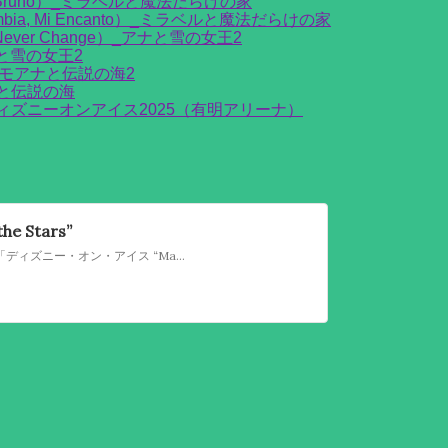
out Bruno）_ミラベルと魔法だらけの家
a, Mi Encanto）_ミラベルと魔法だらけの家
ever Change）_アナと雪の女王2
アナと雪の女王2
モアナと伝説の海2
アナと伝説の海
rneys⛸ディズニーオンアイス2025（有明アリーナ）
 Stars”
ディズニー・オン・アイス2025の日本公演は、**「ディズニー・オン・アイス “Magic in the Stars”」**というタイトルで開催されます。 「星に願えば、夢への冒険が始まる」をテーマに、ミッキーマウスをはじめとするディズニーの仲間たちが氷上で夢と魔法のアイスショーを繰り広げます。