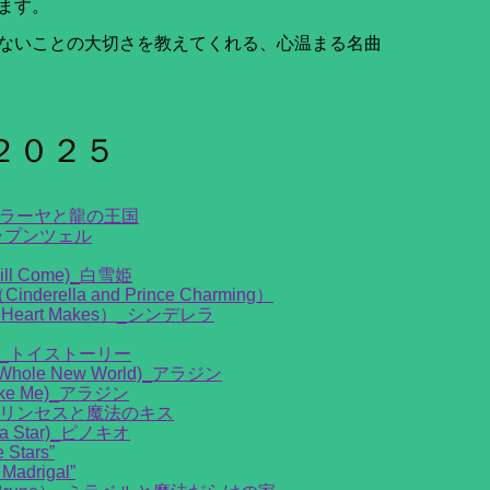
ます。
ないことの大切さを教えてくれる、心温まる名曲
２０２５
）_ラーヤと龍の王国
上のラプンツェル
ill Come)_白雪姫
la and Prince Charming）
r Heart Makes）_シンデレラ
r）_トイストーリー
le New World)_アラジン
ke Me)_アラジン
) _プリンセスと魔法のキス
a Star)_ピノキオ
tars”
drigal”