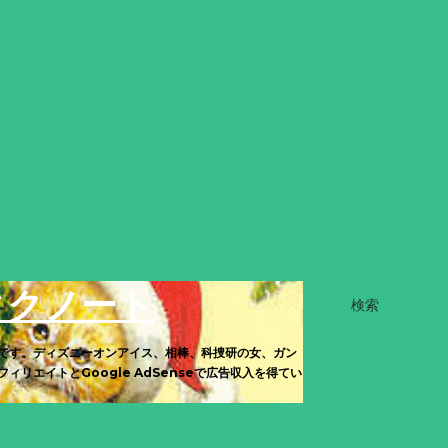
タクノート
検索
です。ディズニーオンアイス、相棒、科捜研の女、ガン
エイトとGoogle AdSenseで広告収入を得てい