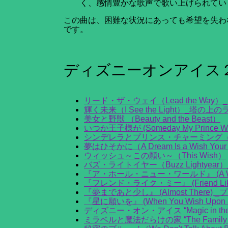
く、感情豊かな歌声で歌い上げられてい
この曲は、困難な状況にあっても希望を失わ
です。
ディズニーオンアイス
リード・ザ・ウェイ（Lead the Way
輝く未来（I See the Light）_塔の
美女と野獣 （Beauty and the Beast）
いつか王子様が (Someday My Prince W
シンデレラとプリンス・チャーミング（Cinderel
夢はひそかに（A Dream Is a Wish You
ウィッシュ～この願い～（This Wish）
バズ・ライトイヤー（Buzz Lightyea
『ア・ホール・ニュー・ワールド』 (A Who
『フレンド・ライク・ミー』 (Friend Li
『夢まであと少し』 (Almost There
『星に願いを』 (When You Wish Upon 
ディズニー・オン・アイス “Magic in the S
ミラベルと魔法だらけの家 “The Family Ma