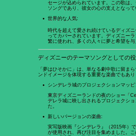
セージが込められています。この歌は、
ソングであり、彼女の心の支えとなって
世界的な人気:
時代を超えて愛され続けているディズニ
ってカバーされています。ディズニーラ
繁に使われ、多くの人々に夢と希望を与
ディズニーのテーマソングとしての役
「夢はひそかに」は、単なる劇中歌に留まら
ンドイメージを体現する重要な楽曲でもあり
シンデレラ城のプロジェクションマッピ
東京ディズニーランドの夜のショー「Celebra
デレラ城に映し出されるプロジェクショ
た。
新しいバージョンの楽曲:
実写版映画『シンデレラ』（2015年
が使用され、再び注目を集めました。こ