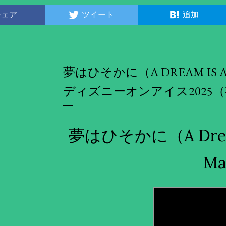
シェア
ツイート
追加
夢はひそかに（A DREAM IS A 
ディズニーオンアイス2025
夢はひそかに（A Dream I
Ma