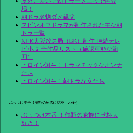
意外に多い？朝ドラ一人二役で再登
場！
朝ドラ名物ダメ親父
スピンオフドラマが制作された主な朝
ドラ一覧
NHK大阪放送局（BK）制作 連続テレ
ビ小説 全作品リスト（確認可能な範
囲）
ヒロイン誕生！ドラマチックなオンナ
たち
ヒロイン誕生！朝ドラな女たち
ぶっつけ本番 ！鶴瓶の家族に乾杯 大好き！
ぶっつけ本番 ！鶴瓶の家族に乾杯大
好き！