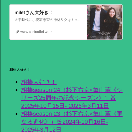
miletさん大好き！
大学時代に小説家志望の神林リクはミュージシャンを目指す前園ミナミと出会う。二人は互いに一目惚れして結婚。 8年後、リクは超人気のベストセラー作家となるがミナミは志半ばで夢を諦めていた。そんなある日ミナミとケンカした翌朝リクが目覚めると、なぜかミナミは大スターでリクは小説家ではなくいち編集者という世界
www.carbodiet.work
相棒大好き！
相棒大好き！
相棒season 24（杉下右京×亀山薫《シ
リーズ25周年の記念シーズン》）🚨
2025年10月15日- 2026年3月11日
相棒season 23（杉下右京×亀山薫《更
なる進化》）🚨2024年10月16日-
2025年3月12日