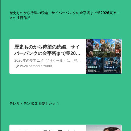
歴史ものから待望の続編、サイバーパンクの金字塔まで💛2026夏アニ
メの注目作品
歴史ものから待望の続編、サイ
バーパンクの金字塔まで💛2026
夏アニメの注目作品
2026年の夏アニメ（7月クール）は、歴史ものから待望の続編、サイバーパンクの金字塔まで、かなり見ごたえのある強力なラインナップが揃っています！ その中でも特に注目を集めている話題作を、いくつか厳選してご紹介します。
www.carbodiet.work
テレサ・テン 歌姫を愛した人々