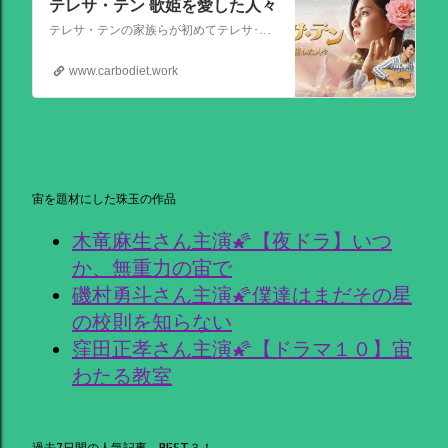
テレサ・テン 歌姫を愛した人々
テレサ・テンの家族らが初めてテレサ･テンの伝記的物語の撮影を許可した作品。テレサ・テンの伝説的な人生を誕生から描く。彼女がいかにして歌の道に踏み出し、いかにして一代の女王となったか、そしてその過程でいかにして苦悩と困難を乗り越えたか、その物語が披露される。
www.carbodiet.work
宙を題材にした珠玉の作品
木竜麻生さん主演🌠【夜ドラ】いつ
か、無重力の宙で
磯村勇斗さん主演🌠僕達はまだその星
の校則を知らない
窪田正孝さん主演🌠【ドラマ１０】宙
わたる教室
過去7日間の人気記事 BEST３！