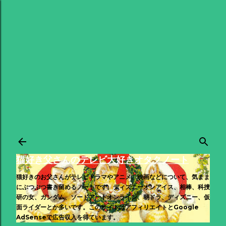
スキップしてメイン コンテンツに移動
猫好き父さんのテレビ大好きオタクノート
猫好きのお父さんがテレビドラマやアニメ、映画などについて、気まま
にぶつぶつ書き留めるノートです。ディズニーオンアイス、相棒、科捜
研の女、ガンダム、ソードアートオンライン、朝ドラ、ディズニー、仮
面ライダーとか多いです。このサイトはアフィリエイトとGoogle
AdSenseで広告収入を得ています。