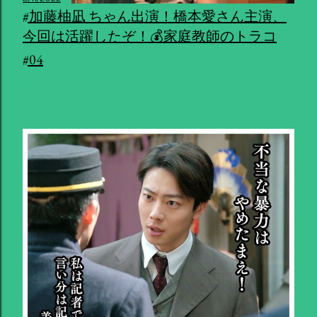
#加藤柚凪 ちゃん出演！橋本愛さん主演、
今回は活躍したぞ！💰家庭教師のトラコ
#04
共有