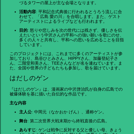
づるタワーの屋上が主な会場となります。
活動内容
: 平和記念式典後に行われるとうろう流しに合
わせて、「広島 愛の川」を合唱します。また、ゲスト
アーティストによるライブなども行われます。
目的
: 怒りや悲しみを次の世代には残さず、優しさを伝
えたいという中沢さんの平和への強い願いを歌にのせ、
多くの人々と共有し、平和への思いを広めることを目指
しています。
このプロジェクトには、これまでに多くのアーティストが参
加しており、島谷ひとみさん、HIPPYさん、加藤登紀子さ
ん、二階堂和美さん、TEEさんなどが名を連ねています。ま
た、全国や世界の子どもたちも参加し、歌を届けています。
はだしのゲン
『はだしのゲン』は、漫画家の中沢啓治氏が自身の広島での
被爆体験を基に描いた自伝的な作品です。
主な内容
主人公
: 中岡元（なかおか げん）、通称ゲン。
舞台
: 第二次世界大戦末期から終戦直後の広島。
あらすじ
: ゲンは戦争に反対する父と優しい母、きょう