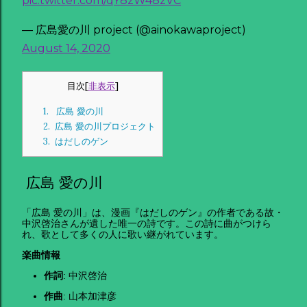
pic.twitter.com/qY8zW48zVC
— 広島愛の川 project (@ainokawaproject)
August 14, 2020
目次
[
非表示
]
1.
広島 愛の川
2.
広島 愛の川プロジェクト
3.
はだしのゲン
広島 愛の川
「広島 愛の川」は、漫画『はだしのゲン』の作者である故・
中沢啓治さんが遺した唯一の詩です。この詩に曲がつけら
れ、歌として多くの人に歌い継がれています。
楽曲情報
作詞
: 中沢啓治
作曲
: 山本加津彦