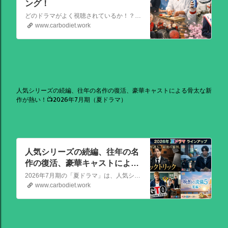
ング！
どのドラマがよく視聴されているか！？視聴率速報ドラマランキングを大公開！相棒強し！日曜劇場強し！
www.carbodiet.work
人気シリーズの続編、往年の名作の復活、豪華キャストによる骨太な新
作が熱い！📺2026年7月期（夏ドラマ）
人気シリーズの続編、往年の名
作の復活、豪華キャストによる
骨太な新作が熱い！📺2026年7
2026年7月期の「夏ドラマ」は、人気シリーズの続編から、往年の名作の復活、豪華キャストによる骨太な新作まで、かなり熱いラインアップが出そろっています！
月期（夏ドラマ）
www.carbodiet.work