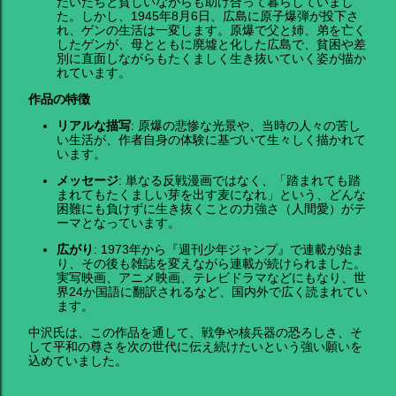
だいたちと貧しいながらも助け合って暮らしていまし
た。しかし、1945年8月6日、広島に原子爆弾が投下さ
れ、ゲンの生活は一変します。原爆で父と姉、弟を亡く
したゲンが、母とともに廃墟と化した広島で、貧困や差
別に直面しながらもたくましく生き抜いていく姿が描か
れています。
作品の特徴
リアルな描写
: 原爆の悲惨な光景や、当時の人々の苦し
い生活が、作者自身の体験に基づいて生々しく描かれて
います。
メッセージ
: 単なる反戦漫画ではなく、「踏まれても踏
まれてもたくましい芽を出す麦になれ」という、どんな
困難にも負けずに生き抜くことの力強さ（人間愛）がテ
ーマとなっています。
広がり
: 1973年から『週刊少年ジャンプ』で連載が始ま
り、その後も雑誌を変えながら連載が続けられました。
実写映画、アニメ映画、テレビドラマなどにもなり、世
界24か国語に翻訳されるなど、国内外で広く読まれてい
ます。
中沢氏は、この作品を通して、戦争や核兵器の恐ろしさ、そ
して平和の尊さを次の世代に伝え続けたいという強い願いを
込めていました。