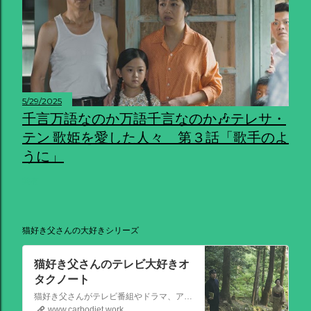
5/29/2025
千言万語なのか万語千言なのか🎶テレサ・
テン 歌姫を愛した人々 第３話「歌手のよ
うに」
共有
猫好き父さんの大好きシリーズ
猫好き父さんのテレビ大好きオ
タクノート
猫好き父さんがテレビ番組やドラマ、アニメ、特撮ヒーロー,そしてダイエットについて書いたブログです。
www.carbodiet.work