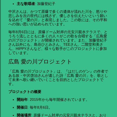
主な歌唱者
: 加藤登紀子
中沢さんは、かつて原爆で多くの遺体が流れた川を、怒りや
悲しみを次の世代には残さず、優しさを伝えたいという願い
を込めて「愛の川」と表現しました。この歌には、その平和
への強い思いが込められています。
毎年8月6日には、原爆ドーム対岸の元安川親水テラスで、と
うろう流しとともに多くの人々がこの歌を合唱する「広島愛
の川プロジェクト」が開催されています。また、加藤登紀子
さん以外にも、島谷ひとみさん、TEEさん、二階堂和美さ
ん、HIPPYさんなど、様々な歌手がこのプロジェクトに参加
しています。
広島 愛の川プロジェクト
「広島 愛の川プロジェクト」は、『はだしのゲン』の作者で
ある故・中沢啓治さんが遺した詩「広島 愛の川」を、歌とし
て未来へ歌い継いでいくことを目的としたプロジェクトで
す。
プロジェクトの概要
開始年
: 2015年から毎年開催されています。
開催日
: 毎年8月6日。
開催場所
: 原爆ドーム対岸の元安川親水テラスと、おり