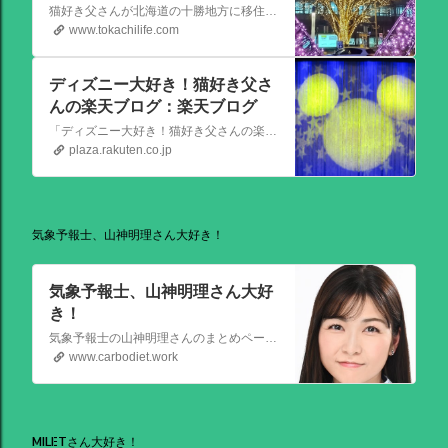
猫好き父さんが北海道の十勝地方に移住しました。なれない北海道の暮らしについてお伝えします。
www.tokachilife.com
ディズニー大好き！猫好き父さ
んの楽天ブログ：楽天ブログ
「ディズニー大好き！猫好き父さんの楽天ブログ」にようこそ！ いろんなブログサービスが廃止になるなか満を持して楽天ブログをはじめようと思います。 よろしくお願いいたします。
plaza.rakuten.co.jp
気象予報士、山神明理さん大好き！
気象予報士、山神明理さん大好
き！
気象予報士の山神明理さんのまとめページを作成しました。情報があればこれからも更新します。 #山上明理 さんではありません、#山神明理 さんです。 #山神さんロス #気象予報士 #防災士 #山上あかり #DayDay
www.carbodiet.work
MILETさん大好き！