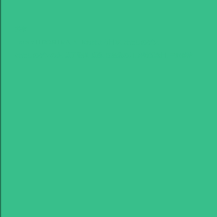
共有
Labels:
HIROSHIMA
NHKおはよう日本
はだしのゲン
はだしのゲンの夢
原子爆弾
原爆
広島愛の川
終戦記念日
中沢啓治