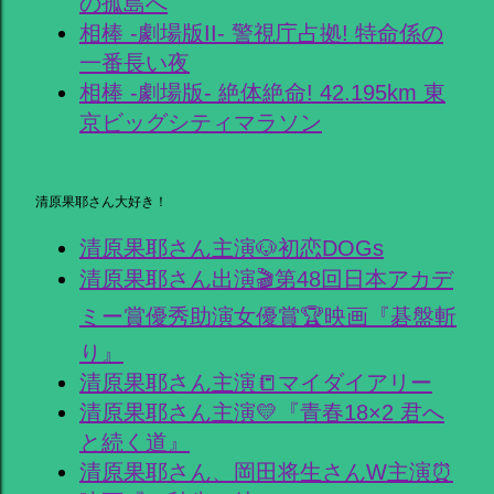
の孤島へ
相棒 -劇場版II- 警視庁占拠! 特命係の
一番長い夜
相棒 -劇場版- 絶体絶命! 42.195km 東
京ビッグシティマラソン
清原果耶さん大好き！
清原果耶さん主演🐶初恋DOGs
清原果耶さん出演🎬第48回日本アカデ
ミー賞優秀助演女優賞🏆映画『碁盤斬
り』
清原果耶さん主演📒マイダイアリー
清原果耶さん主演💛『青春18×2 君へ
と続く道』
清原果耶さん、岡田将生さんW主演⏰