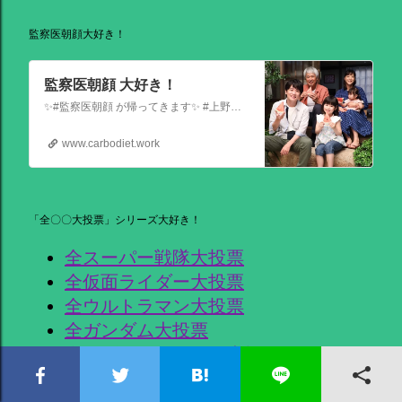
監察医朝顔大好き！
監察医朝顔 大好き！
✨#監察医朝顔 が帰ってきます✨ #上野樹里 主演 『監察医朝顔2025新春SP』 ＼＼1月3日(金)夜9時から／／ 法医学者であり母である 朝顔が人々の最期と向き合う… 父(#時任三郎)との別れ… そして桑原(#風間俊介)が託されたものとは… お正月にぜひ観ていただきたい 温かい物語です
www.carbodiet.work
「全〇〇大投票」シリーズ大好き！
全スーパー戦隊大投票
全仮面ライダー大投票
全ウルトラマン大投票
全ガンダム大投票
全エヴァンゲリオン大投票
全美少女戦士セーラームーンアニメ大