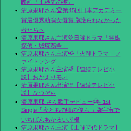
映画『１秒先の彼』
清原果耶さん🏆第45回日本アカデミー
賞最優秀助演女優賞 🎬護られなかった
者たちへ
清原果耶さん主演💛日曜ドラマ「霊媒
探偵・城塚翡翠」
清原果耶さん主演📢「火曜ドラマ」フ
ァイトソング
清原果耶さん主演🌈【連続テレビ小
説】おかえりモネ
清原果耶さん出演💛【連続テレビ小
説】なつぞら
清原果耶 さん歌手デビュー🄭- 1st
Single「今とあの頃の僕ら 」🎬宇宙で
いちばんあかるい屋根
清原果耶さん主演【土曜時代ドラマ】