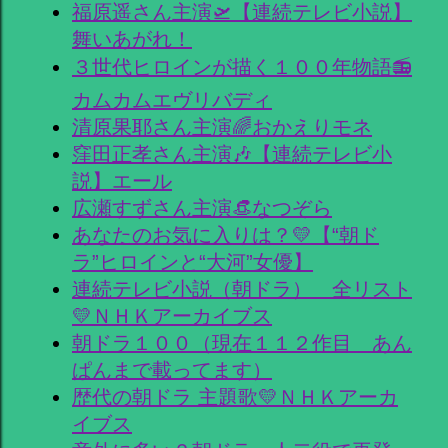
福原遥さん主演🛫【連続テレビ小説】
舞いあがれ！
３世代ヒロインが描く１００年物語📻
カムカムエヴリバディ
清原果耶さん主演🌈おかえりモネ
窪田正孝さん主演🎶【連続テレビ小
説】エール
広瀬すずさん主演👒なつぞら
あなたのお気に入りは？💛【“朝ド
ラ”ヒロインと“大河”女優】
連続テレビ小説（朝ドラ） 全リスト
💛ＮＨＫアーカイブス
朝ドラ１００（現在１１２作目 あん
ぱんまで載ってます）
歴代の朝ドラ 主題歌💛ＮＨＫアーカ
イブス