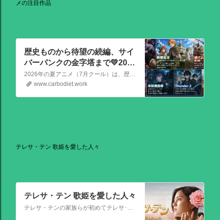
メの注目作品
歴史ものから待望の続編、サイ
バーパンクの金字塔まで💛2026
夏アニメの注目作品
2026年の夏アニメ（7月クール）は、歴史ものから待望の続編、サイバーパンクの金字塔まで、かなり見ごたえのある強力なラインナップが揃っています！ その中でも特に注目を集めている話題作を、いくつか厳選してご紹介します。
www.carbodiet.work
テレサ・テン 歌姫を愛した人々
テレサ・テン 歌姫を愛した人々
テレサ・テンの家族らが初めてテレサ･テンの伝記的物語の撮影を許可した作品。テレサ・テンの伝説的な人生を誕生から描く。彼女がいかにして歌の道に踏み出し、いかにして一代の女王となったか、そしてその過程でいかにして苦悩と困難を乗り越えたか、その物語が披露される。