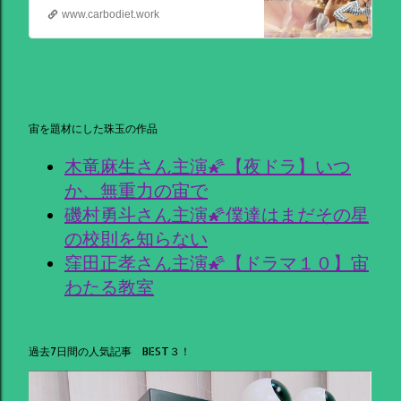
www.carbodiet.work
宙を題材にした珠玉の作品
木竜麻生さん主演🌠【夜ドラ】いつ
か、無重力の宙で
磯村勇斗さん主演🌠僕達はまだその星
の校則を知らない
窪田正孝さん主演🌠【ドラマ１０】宙
わたる教室
過去7日間の人気記事 BEST３！