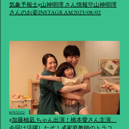
気象予報士#山神明理 さん情報💛山神明理
さんのお姿INSTAGRAM2023/08/02
共有
8/11/2022
#加藤柚凪 ちゃん出演！橋本愛さん主演、
今回は活躍したぞ！💰家庭教師のトラコ