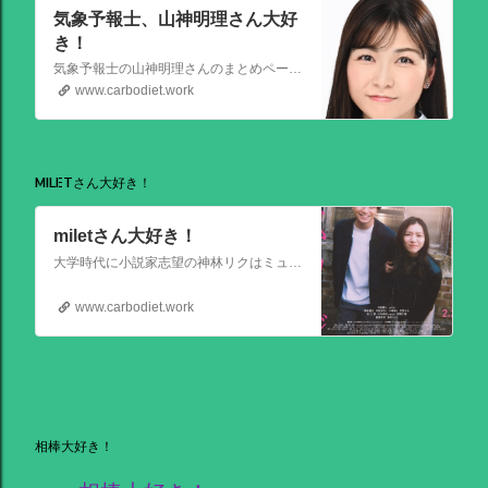
気象予報士、山神明理さん大好
き！
気象予報士の山神明理さんのまとめページを作成しました。情報があればこれからも更新します。 #山上明理 さんではありません、#山神明理 さんです。 #山神さんロス #気象予報士 #防災士 #山上あかり #DayDay
www.carbodiet.work
MILETさん大好き！
miletさん大好き！
大学時代に小説家志望の神林リクはミュージシャンを目指す前園ミナミと出会う。二人は互いに一目惚れして結婚。 8年後、リクは超人気のベストセラー作家となるがミナミは志半ばで夢を諦めていた。そんなある日ミナミとケンカした翌朝リクが目覚めると、なぜかミナミは大スターでリクは小説家ではなくいち編集者という世界
www.carbodiet.work
相棒大好き！