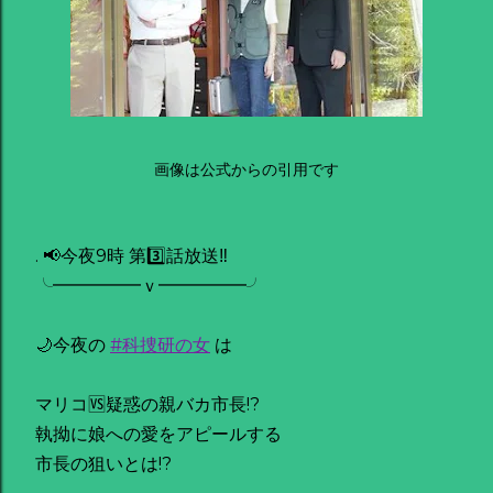
画像は公式からの引用です
. 📢今夜9時 第3️⃣話放送‼️
╰━━━━━ｖ━━━━━╯
🌙今夜の
#科捜研の女
は
マリコ🆚疑惑の親バカ市長!?
執拗に娘への愛をアピールする
市長の狙いとは!?