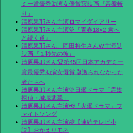
ミー賞優秀助演女優賞🏆映画『碁盤斬
り』
清原果耶さん主演📒マイダイアリー
清原果耶さん主演💛『青春18×2 君へ
と続く道』
清原果耶さん、岡田将生さんW主演⏰
映画『１秒先の彼』
清原果耶さん🏆第45回日本アカデミー
賞最優秀助演女優賞 🎬護られなかった
者たちへ
清原果耶さん主演💛日曜ドラマ「霊媒
探偵・城塚翡翠」
清原果耶さん主演📢「火曜ドラマ」フ
ァイトソング
清原果耶さん主演🌈【連続テレビ小
説】おかえりモネ