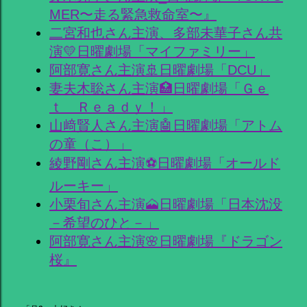
MER〜走る緊急救命室〜』
二宮和也さん主演、多部未華子さん共
演💛日曜劇場「マイファミリー」
阿部寛さん主演🚢日曜劇場「DCU」
妻夫木聡さん主演🏥日曜劇場「Ｇｅ
ｔ Ｒｅａｄｙ！」
山﨑賢人さん主演🤖日曜劇場「アトム
の童（こ）」
綾野剛さん主演⚽日曜劇場「オールド
ルーキー」
小栗旬さん主演🗻日曜劇場「日本沈没
－希望のひと－」
阿部寛さん主演🌸日曜劇場『ドラゴン
桜』