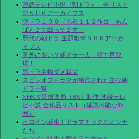
連続テレビ小説（朝ドラ） 全リスト
💛ＮＨＫアーカイブス
朝ドラ１００（現在１１２作目 あん
ぱんまで載ってます）
歴代の朝ドラ 主題歌💛ＮＨＫアーカ
イブス
意外に多い？朝ドラ一人二役で再登
場！
朝ドラ名物ダメ親父
スピンオフドラマが制作された主な朝
ドラ一覧
NHK大阪放送局（BK）制作 連続テレ
ビ小説 全作品リスト（確認可能な範
囲）
ヒロイン誕生！ドラマチックなオンナ
たち
ヒロイン誕生！朝ドラな女たち