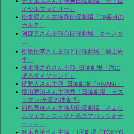
妻夫木聡さん主演🐎日曜劇場「ザ・ロ
イヤルファミリー」
松本潤さん主演🥼日曜劇場『19番目の
カルテ』
阿部寛さん主演📺日曜劇場「キャスタ
ー」
松坂桃李さん主演👔日曜劇場「御上先
生」
神木隆之介さん主演_日曜劇場「海に
眠るダイヤモンド」
堺雅人さん主演_日曜劇場『VIVANT』
福山雅治さん主演😎「日曜劇場」ラス
トマン-全盲の捜査官-
西島秀俊さん主演🎻日曜劇場「さよな
らマエストロ～父と私のアパッシオナ
ート～」
鈴木亮平さん主演_日曜劇場『TOKYO