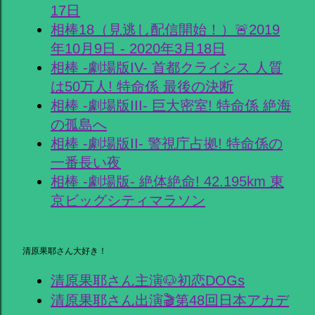
17日
相棒18（見逃し配信開始！）🚨2019
年10月9日 - 2020年3月18日
相棒 -劇場版IV- 首都クライシス 人質
は50万人! 特命係 最後の決断
相棒 -劇場版III- 巨大密室! 特命係 絶海
の孤島へ
相棒 -劇場版II- 警視庁占拠! 特命係の
一番長い夜
相棒 -劇場版- 絶体絶命! 42.195km 東
京ビッグシティマラソン
清原果耶さん大好き！
清原果耶さん主演🐶初恋DOGs
清原果耶さん出演🎬第48回日本アカデ