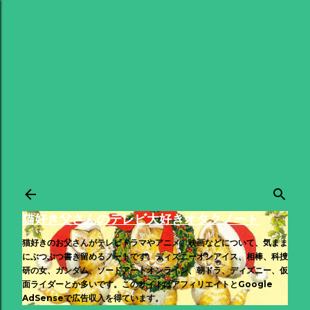
スキップしてメイン コンテンツに移動
猫好き父さんのテレビ大好きオタクノート
猫好きのお父さんがテレビドラマやアニメ、映画などについて、気まま
にぶつぶつ書き留めるノートです。ディズニーオンアイス、相棒、科捜
研の女、ガンダム、ソードアートオンライン、朝ドラ、ディズニー、仮
面ライダーとか多いです。このサイトはアフィリエイトとGoogle
AdSenseで広告収入を得ています。