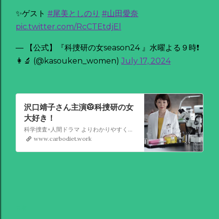
✨ゲスト
#尾美としのり
#山田愛奈
pic.twitter.com/RcCTEtdjEl
— 【公式】『科捜研の女season24 』水曜よる９時❗️
👩‍🔬 (@kasouken_women)
July 17, 2024
沢口靖子さん主演🥼科捜研の女
大好き！
科学捜査×人間ドラマ よりわかりやすく、よりエモーショナルに!! 節目の25周年！【原点回帰】で シリーズ史上最高 心揺さぶるミステリーへ！ シリーズ誕生25周年！ この夏、【水曜よる９時】枠で新シーズン始動！ 1999年のスタート以来、現行連続ドラマ最多シリーズ記録を更新し続けている沢口靖
www.carbodiet.work
共有