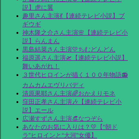
説】虎に翼
趣里さん主演💃【連続テレビ小説】ブ
ギウギ
神木隆之介さん主演🌸【連続テレビ小
説】らんまん
黒島結菜さん主演💛ちむどんどん
福原遥さん主演🛫【連続テレビ小説】
舞いあがれ！
３世代ヒロインが描く１００年物語📻
カムカムエヴリバディ
清原果耶さん主演🌈おかえりモネ
窪田正孝さん主演🎶【連続テレビ小
説】エール
広瀬すずさん主演👒なつぞら
あなたのお気に入りは？💛【“朝ド
ラ”ヒロインと“大河”女優】