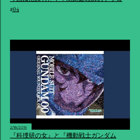
#04
共有
2/18/2019
『科捜研の女』と『機動戦士ガンダム