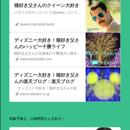
猫好き父さんのクイーン大好き
イギリスのロックバンドQueenについての情報をアップします。
queen.carbodiet.work
ディズニー大好き！猫好き父さ
んのハッピー十勝ライフ
猫好き父さんが北海道の十勝地方に移住しました。なれない北海道の暮らしについてお伝えします。
www.tokachilife.com
ディズニー大好き！猫好き父さ
んの楽天ブログ：楽天ブログ
「ディズニー大好き！猫好き父さんの楽天ブログ」にようこそ！ いろんなブログサービスが廃止になるなか満を持して楽天ブログをはじめようと思います。 よろしくお願いいたします。
plaza.rakuten.co.jp
気象予報士、山神明理さん大好き！