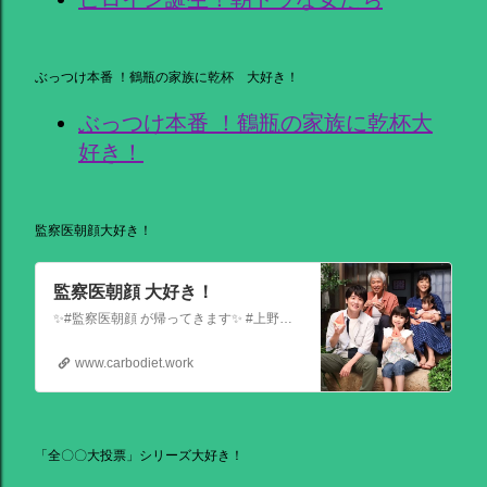
ぶっつけ本番 ！鶴瓶の家族に乾杯 大好き！
ぶっつけ本番 ！鶴瓶の家族に乾杯大
好き！
監察医朝顔大好き！
監察医朝顔 大好き！
✨#監察医朝顔 が帰ってきます✨ #上野樹里 主演 『監察医朝顔2025新春SP』 ＼＼1月3日(金)夜9時から／／ 法医学者であり母である 朝顔が人々の最期と向き合う… 父(#時任三郎)との別れ… そして桑原(#風間俊介)が託されたものとは… お正月にぜひ観ていただきたい 温かい物語です
www.carbodiet.work
「全〇〇大投票」シリーズ大好き！