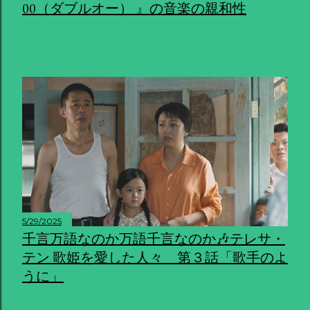
00（ダブルオー） 』の音楽の親和性
共有
5/29/2025
千言万語なのか万語千言なのか🎶テレサ・
テン 歌姫を愛した人々 第３話「歌手のよ
うに」
共有