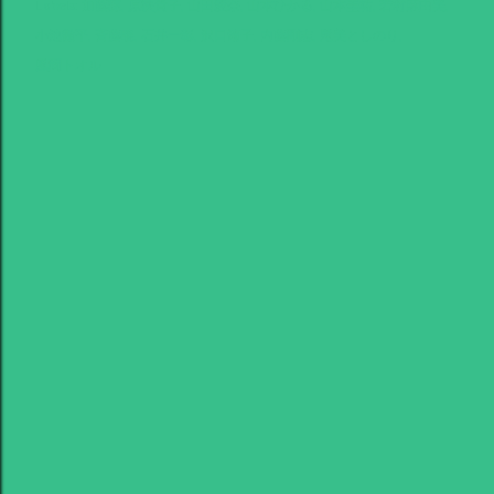
Labels:
加藤諒
原扶貴子
山田愛奈
山本ひかる
山本圭祐
若村麻由美
小池徹平
斉藤暁
石井一彰
沢口靖子
内藤剛志
尾美としのり
風間トオル