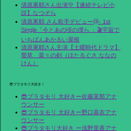
清原果耶さん出演💛【連続テレビ小
説】なつぞら
清原果耶 さん歌手デビュー🄭- 1st
Single「今とあの頃の僕ら 」🎬宇宙で
いちばんあかるい屋根
清原果耶さん主演【土曜時代ドラマ】
螢草 菜々の剣（ほたるぐさ ななの
けん）
😎ブラタモリ大好き！
😎ブラタモリ 大好きー佐藤茉那アナ
ウンサー
😎ブラタモリ 大好きー野口葵衣アナ
ウンサー
😎ブラタモリ大好き ー浅野里香アナ