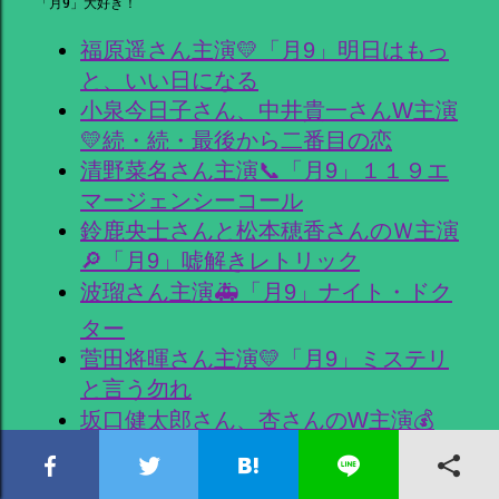
「月9」大好き！
福原遥さん主演💛「月9」明日はもっ
と、いい日になる
小泉今日子さん、中井貴一さんW主演
💛続・続・最後から二番目の恋
清野菜名さん主演📞「月9」１１９エ
マージェンシーコール
鈴鹿央士さんと松本穂香さんのＷ主演
🔎「月9」嘘解きレトリック
波瑠さん主演🚑「月9」ナイト・ドク
ター
菅田将暉さん主演💛「月9」ミステリ
と言う勿れ
坂口健太郎さん、杏さんのW主演💰
「月9」競争の番人
北川景子さん主演🗽「月9」女神の教