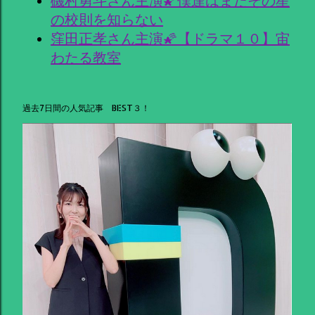
磯村勇斗さん主演🌠僕達はまだその星
の校則を知らない
窪田正孝さん主演🌠【ドラマ１０】宙
わたる教室
過去7日間の人気記事 BEST３！