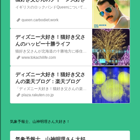
イギリスのロックバンドQueenについての情報をアップします。
queen.carbodiet.work
ディズニー大好き！猫好き父さ
んのハッピー十勝ライフ
猫好き父さんが北海道の十勝地方に移住しました。なれない北海道の暮らしについてお伝えします。
www.tokachilife.com
ディズニー大好き！猫好き父さ
んの楽天ブログ：楽天ブログ
「ディズニー大好き！猫好き父さんの楽天ブログ」にようこそ！ いろんなブログサービスが廃止になるなか満を持して楽天ブログをはじめようと思います。 よろしくお願いいたします。
plaza.rakuten.co.jp
気象予報士、山神明理さん大好き！
気象予報士、山神明理さん大好