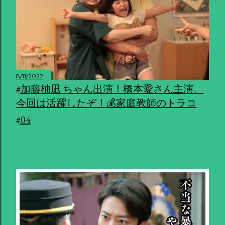
8/11/2022
#加藤柚凪 ちゃん出演！橋本愛さん主演、
今回は活躍したぞ！💰家庭教師のトラコ
#04
共有