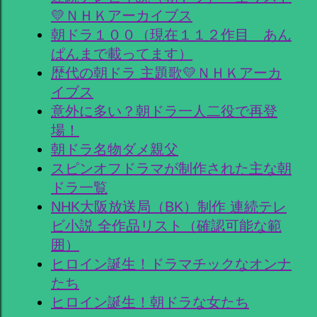
💛ＮＨＫアーカイブス
朝ドラ１００（現在１１２作目 あん
ぱんまで載ってます）
歴代の朝ドラ 主題歌💛ＮＨＫアーカ
イブス
意外に多い？朝ドラ一人二役で再登
場！
朝ドラ名物ダメ親父
スピンオフドラマが制作された主な朝
ドラ一覧
NHK大阪放送局（BK）制作 連続テレ
ビ小説 全作品リスト（確認可能な範
囲）
ヒロイン誕生！ドラマチックなオンナ
たち
ヒロイン誕生！朝ドラな女たち