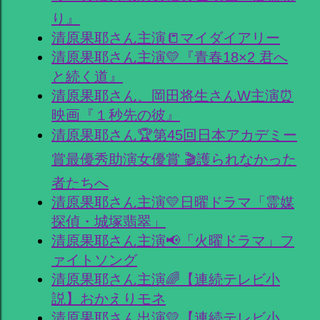
り』
清原果耶さん主演📒マイダイアリー
清原果耶さん主演💛『青春18×2 君へ
と続く道』
清原果耶さん、岡田将生さんW主演⏰
映画『１秒先の彼』
清原果耶さん🏆第45回日本アカデミー
賞最優秀助演女優賞 🎬護られなかった
者たちへ
清原果耶さん主演💛日曜ドラマ「霊媒
探偵・城塚翡翠」
清原果耶さん主演📢「火曜ドラマ」フ
ァイトソング
清原果耶さん主演🌈【連続テレビ小
説】おかえりモネ
清原果耶さん出演💛【連続テレビ小