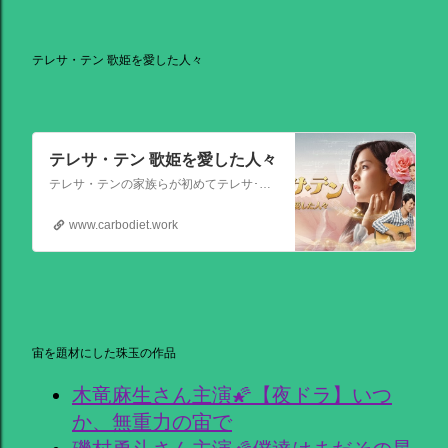
テレサ・テン 歌姫を愛した人々
テレサ・テン 歌姫を愛した人々
テレサ・テンの家族らが初めてテレサ･テンの伝記的物語の撮影を許可した作品。テレサ・テンの伝説的な人生を誕生から描く。彼女がいかにして歌の道に踏み出し、いかにして一代の女王となったか、そしてその過程でいかにして苦悩と困難を乗り越えたか、その物語が披露される。
www.carbodiet.work
宙を題材にした珠玉の作品
木竜麻生さん主演🌠【夜ドラ】いつ
か、無重力の宙で