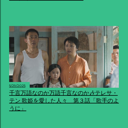
共有
5/29/2025
千言万語なのか万語千言なのか🎶テレサ・
テン 歌姫を愛した人々 第３話「歌手のよ
うに」
共有