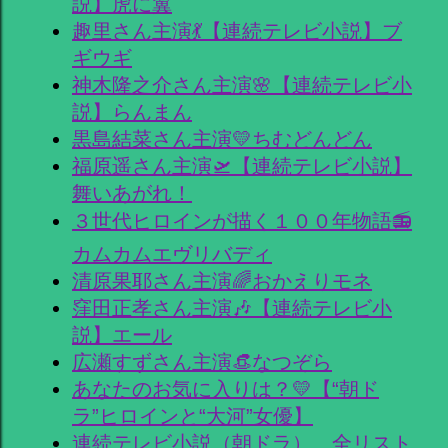
説】虎に翼
趣里さん主演💃【連続テレビ小説】ブ
ギウギ
神木隆之介さん主演🌸【連続テレビ小
説】らんまん
黒島結菜さん主演💛ちむどんどん
福原遥さん主演🛫【連続テレビ小説】
舞いあがれ！
３世代ヒロインが描く１００年物語📻
カムカムエヴリバディ
清原果耶さん主演🌈おかえりモネ
窪田正孝さん主演🎶【連続テレビ小
説】エール
広瀬すずさん主演👒なつぞら
あなたのお気に入りは？💛【“朝ド
ラ”ヒロインと“大河”女優】
連続テレビ小説（朝ドラ） 全リスト