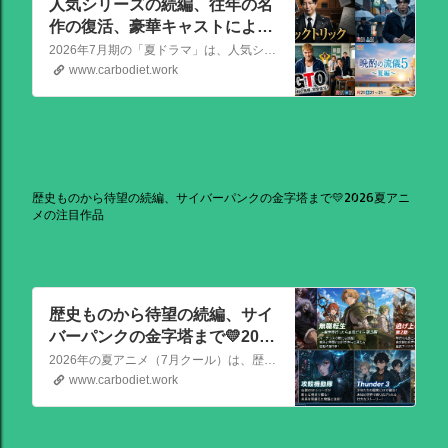
人気シリーズの続編、往年の名
作の復活、豪華キャストによる
骨太な新作が熱い！📺2026年7
2026年7月期の「夏ドラマ」は、人気シリーズの続編から、往年の名作の復活、豪華キャストによる骨太な新作まで、かなり熱いラインアップが出そろっています！
月期（夏ドラマ）
www.carbodiet.work
歴史ものから待望の続編、サイバーパンクの金字塔まで💛2026夏アニ
メの注目作品
歴史ものから待望の続編、サイ
バーパンクの金字塔まで💛2026
夏アニメの注目作品
2026年の夏アニメ（7月クール）は、歴史ものから待望の続編、サイバーパンクの金字塔まで、かなり見ごたえのある強力なラインナップが揃っています！ その中でも特に注目を集めている話題作を、いくつか厳選してご紹介します。
www.carbodiet.work