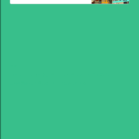
共有
Labels:
JUJU
せかほし
デニッシュ
デンマーク
ライ麦パン
三浦春馬さん
世界はほしいモノにあふれてる