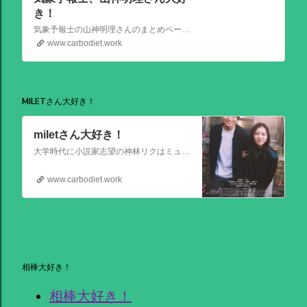
き！
気象予報士の山神明理さんのまとめページを作成しました。情報があればこれからも更新します。 #山上明理 さんではありません、#山神明理 さんです。 #山神さんロス #気象予報士 #防災士 #山上あかり #DayDay
www.carbodiet.work
MILETさん大好き！
miletさん大好き！
大学時代に小説家志望の神林リクはミュージシャンを目指す前園ミナミと出会う。二人は互いに一目惚れして結婚。 8年後、リクは超人気のベストセラー作家となるがミナミは志半ばで夢を諦めていた。そんなある日ミナミとケンカした翌朝リクが目覚めると、なぜかミナミは大スターでリクは小説家ではなくいち編集者という世界
www.carbodiet.work
相棒大好き！
相棒大好き！