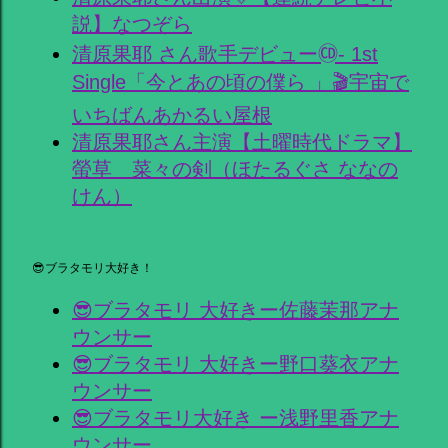
説】なつぞら
清原果耶 さん歌手デビュー🄭- 1st
Single「今とあの頃の僕ら 」🎬宇宙で
いちばんあかるい屋根
清原果耶さん主演【土曜時代ドラマ】
螢草 菜々の剣（ほたるぐさ ななの
けん）
😎ブラタモリ大好き！
😎ブラタモリ 大好きー佐藤茉那アナ
ウンサー
😎ブラタモリ 大好きー野口葵衣アナ
ウンサー
😎ブラタモリ大好き ー浅野里香アナ
ウンサー