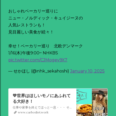
おしゃれベーカリー巡りに
ニュー・ノルディック・キュイジーヌの
人気レストランも！
見目麗しい美食が続々！
幸せ！ベーカリー巡り 北欧デンマーク
1/16(木)午後9:00~ NHKBS
pic.twitter.com/CJMogey9X7
— せかほし (@nhk_sekahoshi)
January 10, 2025
💛世界はほしいモノにあふれて
る大好き！
仕事や家事を終えてほっと一息・・・ そんなあなたに贈る新しい紀行番組。ファッション、グルメ、インテリア、雑貨・・・ 世界各地に眠るきら星のような素敵なモノを探し求める旅。 夜、眠りにつく前に、美しきモノたちのストーリーに触れ、それが生まれた街の美しい景色を堪能する癒しの時をお届けします。
www.carbodiet.work