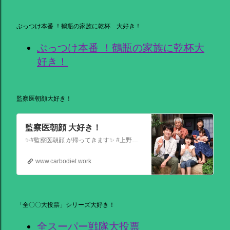
ぶっつけ本番 ！鶴瓶の家族に乾杯 大好き！
ぶっつけ本番 ！鶴瓶の家族に乾杯大
好き！
監察医朝顔大好き！
監察医朝顔 大好き！
✨#監察医朝顔 が帰ってきます✨ #上野樹里 主演 『監察医朝顔2025新春SP』 ＼＼1月3日(金)夜9時から／／ 法医学者であり母である 朝顔が人々の最期と向き合う… 父(#時任三郎)との別れ… そして桑原(#風間俊介)が託されたものとは… お正月にぜひ観ていただきたい 温かい物語です
www.carbodiet.work
「全〇〇大投票」シリーズ大好き！
全スーパー戦隊大投票