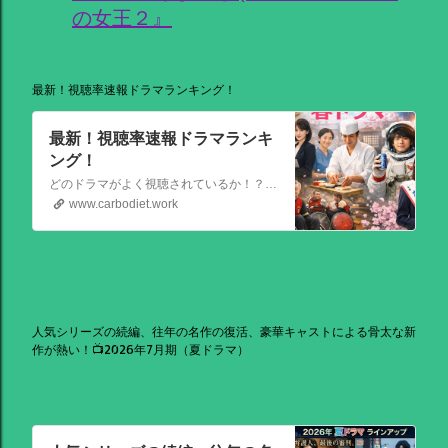
の女王２』
最新！視聴率速報ドラマランキング！
最新！視聴率速報ドラマランキ
ング！
どのドラマがよく視聴されているか！？視聴率速報ドラマランキングを大公開！相棒強し！日曜劇場強し！
www.carbodiet.work
人気シリーズの続編、往年の名作の復活、豪華キャストによる骨太な新
作が熱い！📺2026年7月期（夏ドラマ）