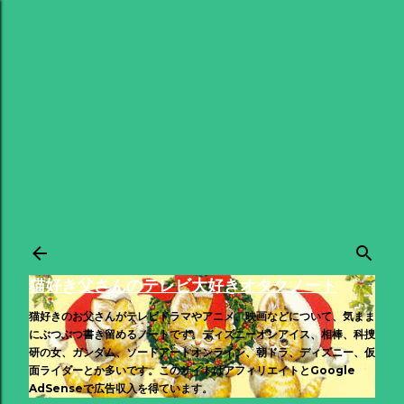
スキップしてメイン コンテンツに移動
猫好き父さんのテレビ大好きオタクノート
猫好きのお父さんがテレビドラマやアニメ、映画などについて、気まま
にぶつぶつ書き留めるノートです。ディズニーオンアイス、相棒、科捜
研の女、ガンダム、ソードアートオンライン、朝ドラ、ディズニー、仮
面ライダーとか多いです。このサイトはアフィリエイトとGoogle
AdSenseで広告収入を得ています。