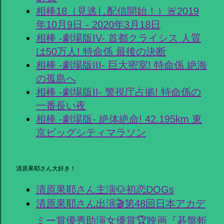
相棒18（見逃し配信開始！）🚨2019
年10月9日 - 2020年3月18日
相棒 -劇場版IV- 首都クライシス 人質
は50万人! 特命係 最後の決断
相棒 -劇場版III- 巨大密室! 特命係 絶海
の孤島へ
相棒 -劇場版II- 警視庁占拠! 特命係の
一番長い夜
相棒 -劇場版- 絶体絶命! 42.195km 東
京ビッグシティマラソン
清原果耶さん大好き！
清原果耶さん主演🐶初恋DOGs
清原果耶さん出演🎬第48回日本アカデ
ミー賞優秀助演女優賞🏆映画『碁盤斬