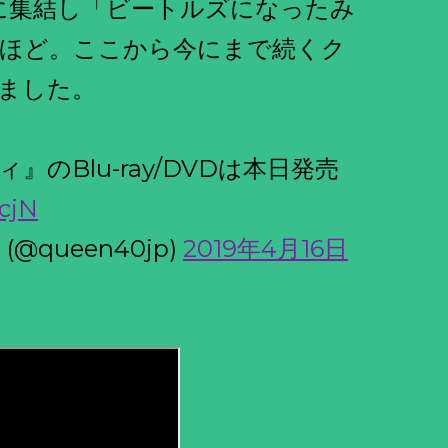
港に集結し「ビートルズになったみ
ほど。ここから今にまで続くク
ました。
のBlu-ray/DVDは本日発売
WcjN
queen40jp)
2019年4月16日