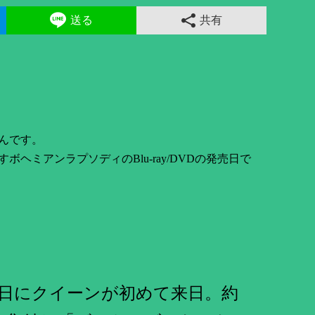
送る
共有
んです。
すボヘミアンラプソディの
の発売日で
Blu-ray/DVD
17日にクイーンが初めて来日。約