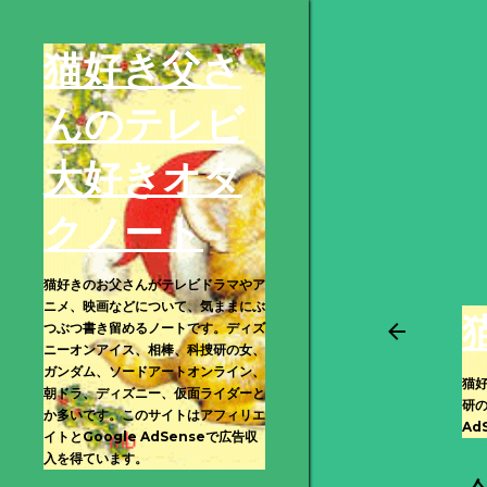
猫好き父さ
んのテレビ
大好きオタ
クノート
猫好きのお父さんがテレビドラマやア
ニメ、映画などについて、気ままにぶ
つぶつ書き留めるノートです。ディズ
ニーオンアイス、相棒、科捜研の女、
ガンダム、ソードアートオンライン、
猫
朝ドラ、ディズニー、仮面ライダーと
研
か多いです。このサイトはアフィリエ
Ad
イトとGoogle AdSenseで広告収
入を得ています。