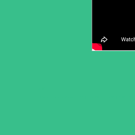
共有
Labels:
Freddie Mercury
クイーンの日
フレディ・マーキ