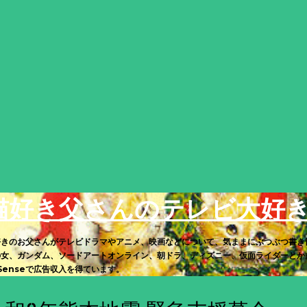
スキップしてメイン コンテンツに移動
猫好き父さんのテレビ大好
好きのお父さんがテレビドラマやアニメ、映画などについて、気ままにぶつぶつ書き
の女、ガンダム、ソードアートオンライン、朝ドラ、ディズニー、仮面ライダーとか多
Senseで広告収入を得ています。