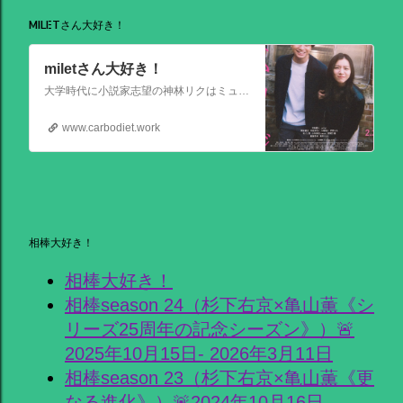
MILETさん大好き！
miletさん大好き！
大学時代に小説家志望の神林リクはミュージシャンを目指す前園ミナミと出会う。二人は互いに一目惚れして結婚。 8年後、リクは超人気のベストセラー作家となるがミナミは志半ばで夢を諦めていた。そんなある日ミナミとケンカした翌朝リクが目覚めると、なぜかミナミは大スターでリクは小説家ではなくいち編集者という世界
www.carbodiet.work
相棒大好き！
相棒大好き！
相棒season 24（杉下右京×亀山薫《シ
リーズ25周年の記念シーズン》）🚨
2025年10月15日- 2026年3月11日
相棒season 23（杉下右京×亀山薫《更
なる進化》）🚨2024年10月16日-