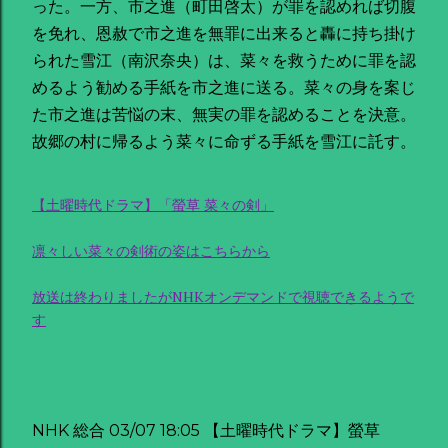
った。一方、市之進（町田啓太）が罪を認めれば切腹
を免れ、恩赦で市之進を無罪に出来ると轟に持ち掛け
られた雪江（南沢奈央）は、菜々を救うために罪を認
めるよう勧める手紙を市之進に送る。菜々の身を案じ
た市之進は苦悩の末、無実の罪を認めることを決意。
故郷の村に帰るよう菜々に命ずる手紙を雪江に託す。
【土曜時代ドラマ】「螢草 菜々の剣」
凛々しい菜々の剣術の姿はこちらから
放送は終わりましたがNHKオンデマンドで視聴できるようで
す
NHK 総合 03/07 18:05 【土曜時代ドラマ】螢草