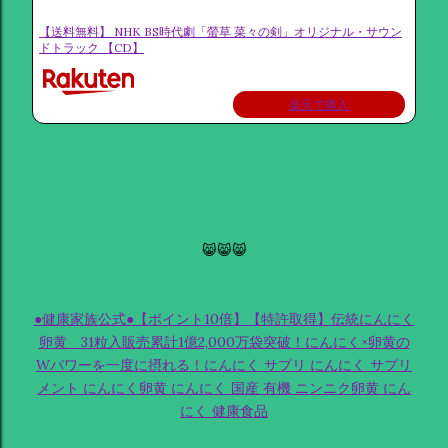
【送料無料】 NHK BS時代劇「螢草 菜々の剣」オリジナル・サウン
ドトラック 【CD】
楽天で購入
😸😸😸
●健康家族公式●【ポイント10倍】【特許取得】伝統にんにく
卵黄 31粒入販売累計1億2,000万袋突破！にんにく×卵黄の
Wパワーを一度に摂れる！にんにく サプリ にんにく サプリ
メント にんにく卵黄 にんにく 国産 有機 ニンニク卵黄 にん
にく 健康食品