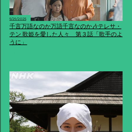
5/29/2025
千言万語なのか万語千言なのか🎶テレサ・
テン 歌姫を愛した人々 第３話「歌手のよ
うに」
共有