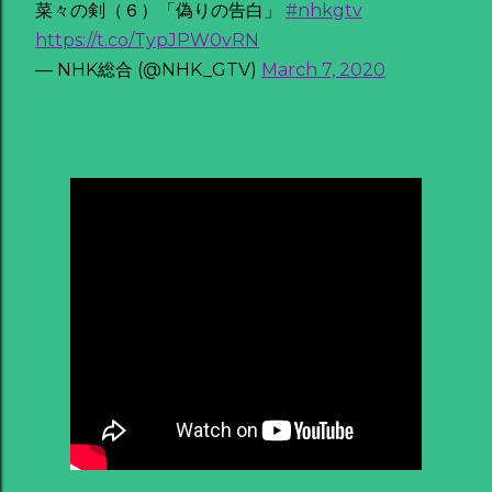
菜々の剣（６）「偽りの告白」
#nhkgtv
https://t.co/TypJPW0vRN
— NHK総合 (@NHK_GTV)
March 7, 2020