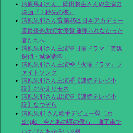
清原果耶さん、岡田将生さんW主演⏰
映画『１秒先の彼』
清原果耶さん🏆第45回日本アカデミー
賞最優秀助演女優賞 🎬護られなかった
者たちへ
清原果耶さん主演💛日曜ドラマ「霊媒
探偵・城塚翡翠」
清原果耶さん主演📢「火曜ドラマ」フ
ァイトソング
清原果耶さん主演🌈【連続テレビ小
説】おかえりモネ
清原果耶さん出演💛【連続テレビ小
説】なつぞら
清原果耶 さん歌手デビュー🄭- 1st
Single「今とあの頃の僕ら 」🎬宇宙で
いちばんあかるい屋根