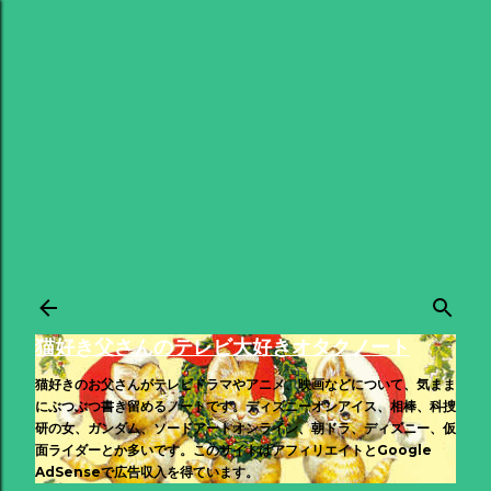
スキップしてメイン コンテンツに移動
猫好き父さんのテレビ大好きオタクノート
猫好きのお父さんがテレビドラマやアニメ、映画などについて、気まま
にぶつぶつ書き留めるノートです。ディズニーオンアイス、相棒、科捜
研の女、ガンダム、ソードアートオンライン、朝ドラ、ディズニー、仮
面ライダーとか多いです。このサイトはアフィリエイトとGoogle
AdSenseで広告収入を得ています。