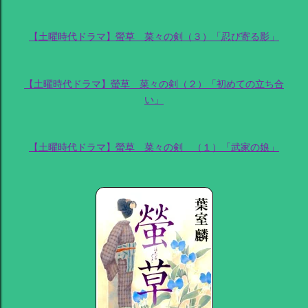
【土曜時代ドラマ】螢草 菜々の剣（３）「忍び寄る影」
【土曜時代ドラマ】螢草 菜々の剣（２）「初めての立ち合
い」
【土曜時代ドラマ】螢草 菜々の剣 （１）「武家の娘」