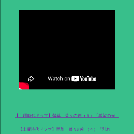
【土曜時代ドラマ】螢草 菜々の剣（５）「希望の光」
【土曜時代ドラマ】螢草 菜々の剣（４）「別れ」