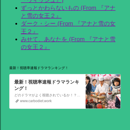
ずっとかわらないもの (From 『アナ
と雪の女王２』
ダーク・シー (From 『アナと雪の女
王２』
みせて、あなたを (From 『アナと雪
の女王２』
最新！視聴率速報ドラマランキング！
最新！視聴率速報ドラマランキ
ング！
どのドラマがよく視聴されているか！？視聴率速報ドラマランキングを大公開！相棒強し！日曜劇場強し！
www.carbodiet.work