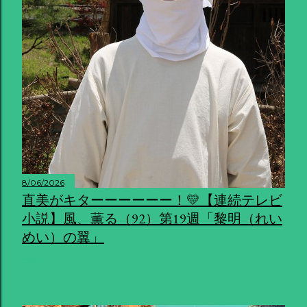
8/06/2026
直美がキターーーーーー！💛【連続テレビ
小説】風、薫る（92）第19週「黎明（れい
めい）の翼」
共有