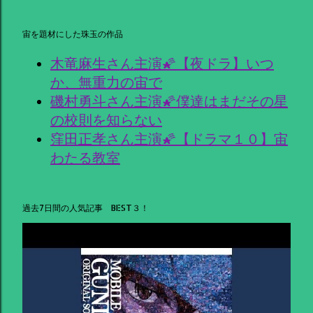
宙を題材にした珠玉の作品
木竜麻生さん主演🌠【夜ドラ】いつ
か、無重力の宙で
磯村勇斗さん主演🌠僕達はまだその星
の校則を知らない
窪田正孝さん主演🌠【ドラマ１０】宙
わたる教室
過去7日間の人気記事 BEST３！