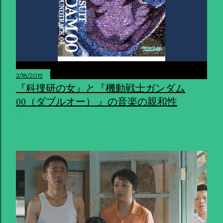
2/18/2019
『科捜研の女』と『機動戦士ガンダム
00（ダブルオー） 』の音楽の親和性
共有