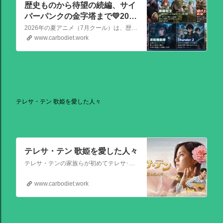
歴史ものから待望の続編、サイ
バーパンクの金字塔まで💛2026
夏アニメの注目作品
2026年の夏アニメ（7月クール）は、歴史ものから待望の続編、サイバーパンクの金字塔まで、かなり見ごたえのある強力なラインナップが揃っています！ その中でも特に注目を集めている話題作を、いくつか厳選してご紹介します。
www.carbodiet.work
テレサ・テン 歌姫を愛した人々
テレサ・テン 歌姫を愛した人々
テレサ・テンの家族らが初めてテレサ･テンの伝記的物語の撮影を許可した作品。テレサ・テンの伝説的な人生を誕生から描く。彼女がいかにして歌の道に踏み出し、いかにして一代の女王となったか、そしてその過程でいかにして苦悩と困難を乗り越えたか、その物語が披露される。
www.carbodiet.work