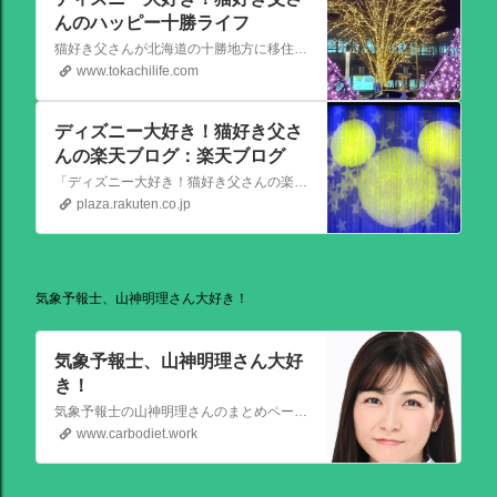
んのハッピー十勝ライフ
猫好き父さんが北海道の十勝地方に移住しました。なれない北海道の暮らしについてお伝えします。
www.tokachilife.com
ディズニー大好き！猫好き父さ
んの楽天ブログ：楽天ブログ
「ディズニー大好き！猫好き父さんの楽天ブログ」にようこそ！ いろんなブログサービスが廃止になるなか満を持して楽天ブログをはじめようと思います。 よろしくお願いいたします。
plaza.rakuten.co.jp
気象予報士、山神明理さん大好き！
気象予報士、山神明理さん大好
き！
気象予報士の山神明理さんのまとめページを作成しました。情報があればこれからも更新します。 #山上明理 さんではありません、#山神明理 さんです。 #山神さんロス #気象予報士 #防災士 #山上あかり #DayDay
www.carbodiet.work