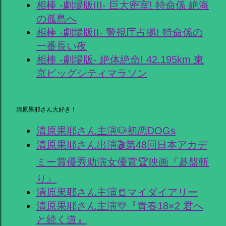
相棒 -劇場版III- 巨大密室! 特命係 絶海
の孤島へ
相棒 -劇場版II- 警視庁占拠! 特命係の
一番長い夜
相棒 -劇場版- 絶体絶命! 42.195km 東
京ビッグシティマラソン
清原果耶さん大好き！
清原果耶さん主演🐶初恋DOGs
清原果耶さん出演🎬第48回日本アカデ
ミー賞優秀助演女優賞🏆映画『碁盤斬
り』
清原果耶さん主演📒マイダイアリー
清原果耶さん主演💛『青春18×2 君へ
と続く道』