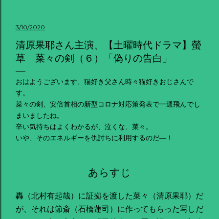
3/10/2020
清原果耶さん主演、【土曜時代ドラマ】螢
草 菜々の剣（６）「偽りの告白」
おはようございます、猫好き父さん時々猫好きおじさんで
す。
菜々の剣、安倍首相の新型コロナ対応策発表で一週飛んでし
まいましたね。
辛い気持ちはよくわかるが、泣くな、菜々。
いや、そのエネルギーを仇討ちに利用するのだ―！
あらすじ
轟（北村有起哉）に証拠を渡した菜々（清原果耶）だ
が、それは節斎（石橋蓮司）に作ってもらった写しだ