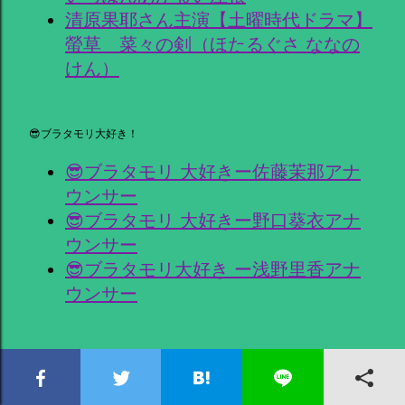
清原果耶さん主演【土曜時代ドラマ】
螢草 菜々の剣（ほたるぐさ ななの
けん）
😎ブラタモリ大好き！
😎ブラタモリ 大好きー佐藤茉那アナ
ウンサー
😎ブラタモリ 大好きー野口葵衣アナ
ウンサー
😎ブラタモリ大好き ー浅野里香アナ
ウンサー
朝ドラヒロイン大好き！
朝ドラ年表、ヒロインたちは出会って