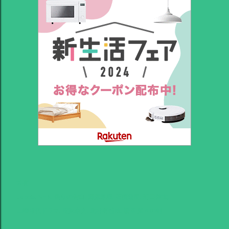
共有
Labels:
NHK
偽りの告白
清原果耶
石橋蓮司
町田啓太
土曜時代ドラマ
南沢奈央
北村有起哉
螢草 菜々の剣