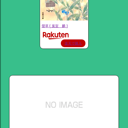
螢草 [ 葉室 麟 ]
楽天で購入