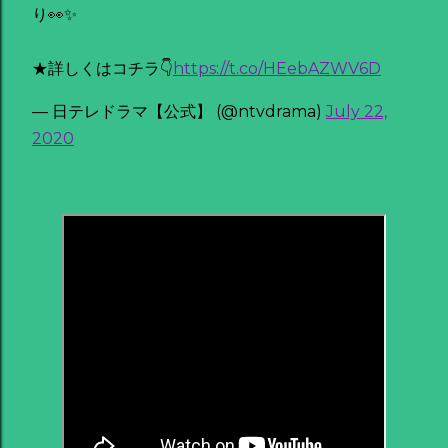
り👀✨
★詳しくはコチラ👇
https://t.co/HEebAZWV6D
— 日テレドラマ【公式】 (@ntvdrama)
July 22,
2020