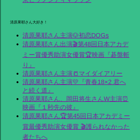
清原果耶さん大好き！
清原果耶さん主演🐶初恋DOGs
清原果耶さん出演🎬第48回日本アカデ
ミー賞優秀助演女優賞🏆映画『碁盤斬
り』
清原果耶さん主演📒マイダイアリー
清原果耶さん主演💛『青春18×2 君へ
と続く道』
清原果耶さん、岡田将生さんW主演⏰
映画『１秒先の彼』
清原果耶さん🏆第45回日本アカデミー
賞最優秀助演女優賞 🎬護られなかった
者たちへ