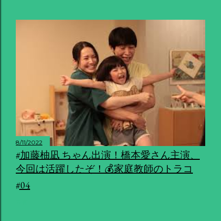
8/11/2022
#加藤柚凪 ちゃん出演！橋本愛さん主演、
今回は活躍したぞ！💰家庭教師のトラコ
#04
共有