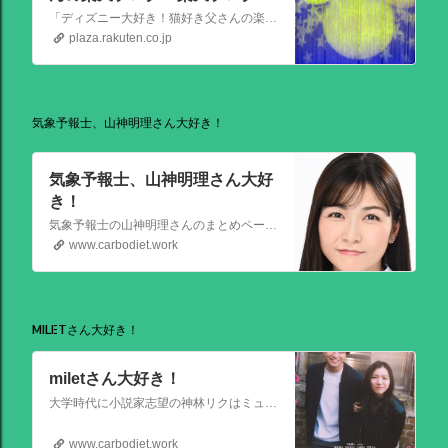
「ディズニー大好き！猫好き父さんの楽天ブログ」にようこそ！ いろんなブログサービスが廃止になるなか満を持して楽天ブログをはじめようと思います。 よろしくお願いいたします。
plaza.rakuten.co.jp
気象予報士、山神明理さん大好き！
気象予報士、山神明理さん大好
き！
気象予報士の山神明理さんのまとめページを作成しました。情報があればこれからも更新します。 #山上明理 さんではありません、#山神明理 さんです。 #山神さんロス #気象予報士 #防災士 #山上あかり #DayDay
www.carbodiet.work
MILETさん大好き！
miletさん大好き！
大学時代に小説家志望の神林リクはミュージシャンを目指す前園ミナミと出会う。二人は互いに一目惚れして結婚。 8年後、リクは超人気のベストセラー作家となるがミナミは志半ばで夢を諦めていた。そんなある日ミナミとケンカした翌朝リクが目覚めると、なぜかミナミは大スターでリクは小説家ではなくいち編集者という世界
www.carbodiet.work