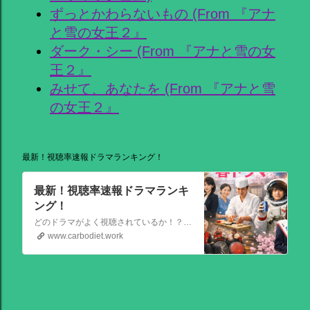
ずっとかわらないもの (From 『アナ
と雪の女王２』
ダーク・シー (From 『アナと雪の女
王２』
みせて、あなたを (From 『アナと雪
の女王２』
最新！視聴率速報ドラマランキング！
最新！視聴率速報ドラマランキ
ング！
どのドラマがよく視聴されているか！？視聴率速報ドラマランキングを大公開！相棒強し！日曜劇場強し！
www.carbodiet.work