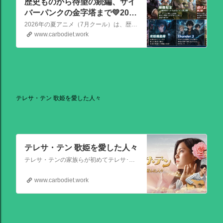
歴史ものから待望の続編、サイ
バーパンクの金字塔まで💛2026
夏アニメの注目作品
2026年の夏アニメ（7月クール）は、歴史ものから待望の続編、サイバーパンクの金字塔まで、かなり見ごたえのある強力なラインナップが揃っています！ その中でも特に注目を集めている話題作を、いくつか厳選してご紹介します。
www.carbodiet.work
テレサ・テン 歌姫を愛した人々
テレサ・テン 歌姫を愛した人々
テレサ・テンの家族らが初めてテレサ･テンの伝記的物語の撮影を許可した作品。テレサ・テンの伝説的な人生を誕生から描く。彼女がいかにして歌の道に踏み出し、いかにして一代の女王となったか、そしてその過程でいかにして苦悩と困難を乗り越えたか、その物語が披露される。
www.carbodiet.work