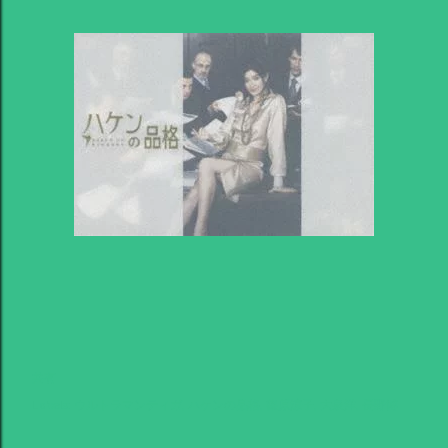
共有
Labels:
ウルトラマンティガ
ハケンの品格
篠原涼子
大泉洋
長野博