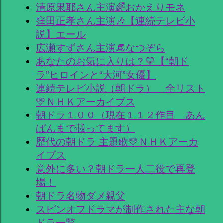
清原果耶さん主演🌈おかえりモネ
窪田正孝さん主演🎶【連続テレビ小
説】エール
広瀬すずさん主演👒なつぞら
あなたのお気に入りは？💛【“朝ド
ラ”ヒロインと“大河”女優】
連続テレビ小説（朝ドラ） 全リスト
💛ＮＨＫアーカイブス
朝ドラ１００（現在１１２作目 あん
ぱんまで載ってます）
歴代の朝ドラ 主題歌💛ＮＨＫアーカ
イブス
意外に多い？朝ドラ一人二役で再登
場！
朝ドラ名物ダメ親父
スピンオフドラマが制作された主な朝
ドラ一覧