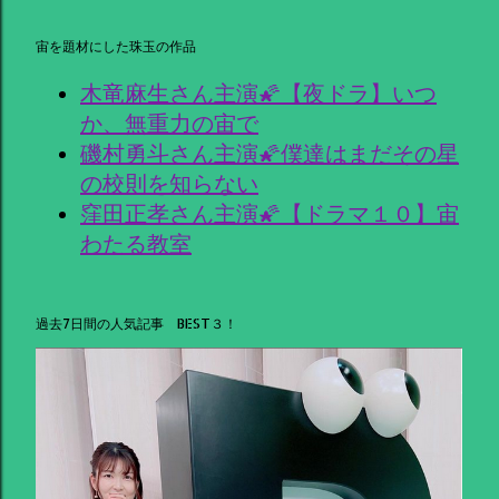
宙を題材にした珠玉の作品
木竜麻生さん主演🌠【夜ドラ】いつ
か、無重力の宙で
磯村勇斗さん主演🌠僕達はまだその星
の校則を知らない
窪田正孝さん主演🌠【ドラマ１０】宙
わたる教室
過去7日間の人気記事 BEST３！