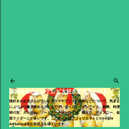
スキップしてメイン コンテンツに移動
猫好き父さんのテレビ大好きオタクノート
猫好きのお父さんがテレビドラマやアニメ、映画などについて、気まま
にぶつぶつ書き留めるノートです。ディズニーオンアイス、相棒、科捜
研の女、ガンダム、ソードアートオンライン、朝ドラ、ディズニー、仮
面ライダーとか多いです。このサイトはアフィリエイトとGoogle
AdSenseで広告収入を得ています。