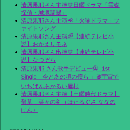
清原果耶さん主演💛日曜ドラマ「霊媒
探偵・城塚翡翠」
清原果耶さん主演📢「火曜ドラマ」フ
ァイトソング
清原果耶さん主演🌈【連続テレビ小
説】おかえりモネ
清原果耶さん出演💛【連続テレビ小
説】なつぞら
清原果耶 さん歌手デビュー🄭- 1st
Single「今とあの頃の僕ら 」🎬宇宙で
いちばんあかるい屋根
清原果耶さん主演【土曜時代ドラマ】
螢草 菜々の剣（ほたるぐさ ななの
けん）