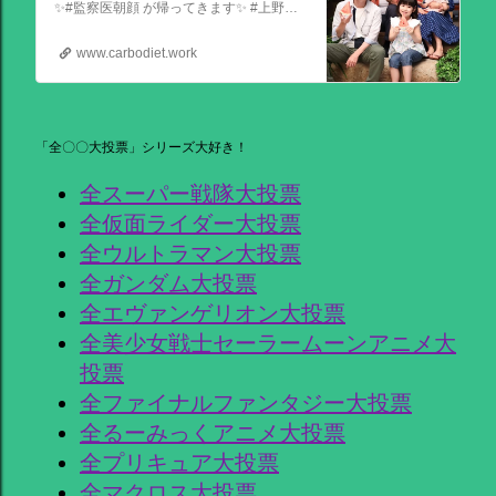
✨#監察医朝顔 が帰ってきます✨ #上野樹里 主演 『監察医朝顔2025新春SP』 ＼＼1月3日(金)夜9時から／／ 法医学者であり母である 朝顔が人々の最期と向き合う… 父(#時任三郎)との別れ… そして桑原(#風間俊介)が託されたものとは… お正月にぜひ観ていただきたい 温かい物語です
www.carbodiet.work
「全〇〇大投票」シリーズ大好き！
全スーパー戦隊大投票
全仮面ライダー大投票
全ウルトラマン大投票
全ガンダム大投票
全エヴァンゲリオン大投票
全美少女戦士セーラームーンアニメ大
投票
全ファイナルファンタジー大投票
全るーみっくアニメ大投票
全プリキュア大投票
全マクロス大投票