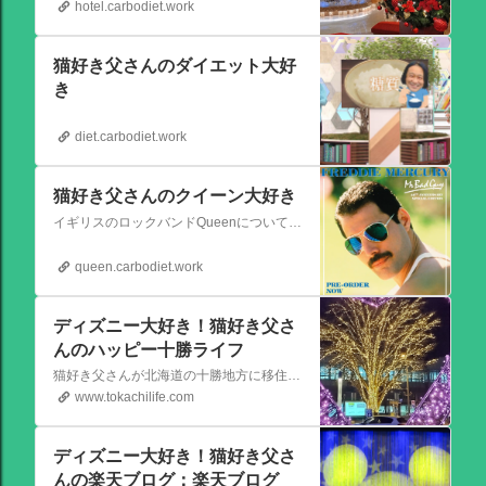
hotel.carbodiet.work
猫好き父さんのダイエット大好
き
diet.carbodiet.work
猫好き父さんのクイーン大好き
イギリスのロックバンドQueenについての情報をアップします。
queen.carbodiet.work
ディズニー大好き！猫好き父さ
んのハッピー十勝ライフ
猫好き父さんが北海道の十勝地方に移住しました。なれない北海道の暮らしについてお伝えします。
www.tokachilife.com
ディズニー大好き！猫好き父さ
んの楽天ブログ：楽天ブログ