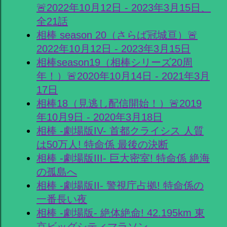
🚨2022年10月12日 - 2023年3月15日、
全21話
相棒 season 20（さらば冠城亘）🚨
2022年10月12日 - 2023年3月15日
相棒season19（相棒シリーズ20周
年！）🚨2020年10月14日 - 2021年3月
17日
相棒18（見逃し配信開始！）🚨2019
年10月9日 - 2020年3月18日
相棒 -劇場版IV- 首都クライシス 人質
は50万人! 特命係 最後の決断
相棒 -劇場版III- 巨大密室! 特命係 絶海
の孤島へ
相棒 -劇場版II- 警視庁占拠! 特命係の
一番長い夜
相棒 -劇場版- 絶体絶命! 42.195km 東
京ビッグシティマラソン