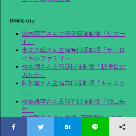
日曜劇場大好き！
鈴木亮平さん主演💛日曜劇場『リブー
ト』
妻夫木聡さん主演🐎日曜劇場「ザ・ロ
イヤルファミリー」
松本潤さん主演🥼日曜劇場『19番目の
カルテ』
阿部寛さん主演📺日曜劇場「キャスタ
ー」
松坂桃李さん主演👔日曜劇場「御上先
生」
神木隆之介さん主演_日曜劇場「海に
眠るダイヤモンド」
堺雅人さん主演_日曜劇場『VIVANT』