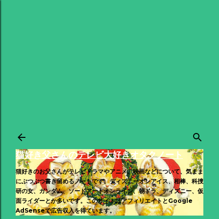
スキップしてメイン コンテンツに移動
猫好き父さんのテレビ大好きオタクノート
猫好きのお父さんがテレビドラマやアニメ、映画などについて、気まま
にぶつぶつ書き留めるノートです。ディズニーオンアイス、相棒、科捜
研の女、ガンダム、ソードアートオンライン、朝ドラ、ディズニー、仮
面ライダーとか多いです。このサイトはアフィリエイトとGoogle
AdSenseで広告収入を得ています。