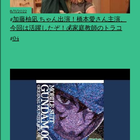
8/11/2022
#加藤柚凪 ちゃん出演！橋本愛さん主演、
今回は活躍したぞ！💰家庭教師のトラコ
#04
共有