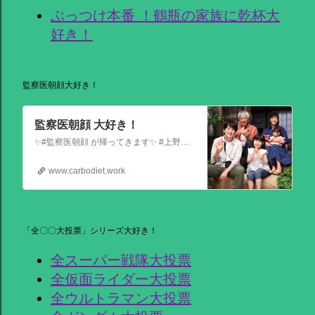
ぶっつけ本番 ！鶴瓶の家族に乾杯大
好き！
監察医朝顔大好き！
監察医朝顔 大好き！
✨#監察医朝顔 が帰ってきます✨ #上野樹里 主演 『監察医朝顔2025新春SP』 ＼＼1月3日(金)夜9時から／／ 法医学者であり母である 朝顔が人々の最期と向き合う… 父(#時任三郎)との別れ… そして桑原(#風間俊介)が託されたものとは… お正月にぜひ観ていただきたい 温かい物語です
www.carbodiet.work
「全〇〇大投票」シリーズ大好き！
全スーパー戦隊大投票
全仮面ライダー大投票
全ウルトラマン大投票