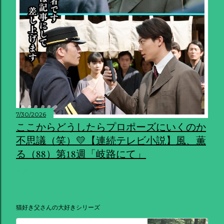
7/30/2026
ここからどうしたらプロポーズにいくのか
不思議（笑）💛【連続テレビ小説】風、薫
る（88）第18週「岐路にて」
共有
猫好き父さんの大好きシリーズ