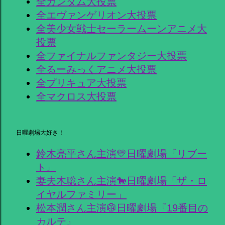
全ガンダム大投票
全エヴァンゲリオン大投票
全美少女戦士セーラームーンアニメ大
投票
全ファイナルファンタジー大投票
全るーみっくアニメ大投票
全プリキュア大投票
全マクロス大投票
日曜劇場大好き！
鈴木亮平さん主演💛日曜劇場『リブー
ト』
妻夫木聡さん主演🐎日曜劇場「ザ・ロ
イヤルファミリー」
松本潤さん主演🥼日曜劇場『19番目の
カルテ』