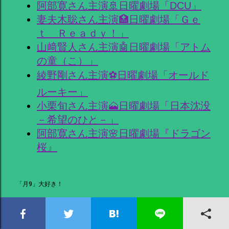
阿部寛さん主演🚢日曜劇場「DCU」
妻夫木聡さん主演🏥日曜劇場「Ｇｅ
ｔ Ｒｅａｄｙ！」
山﨑賢人さん主演🤖日曜劇場「アトム
の童（こ）」
綾野剛さん主演⚽日曜劇場「オールド
ルーキー」
小栗旬さん主演🗻日曜劇場「日本沈没
－希望のひと－」
阿部寛さん主演🌸日曜劇場『ドラゴン
桜』
「月9」大好き！
福原遥さん主演💛「月9」明日はもっ
と、いい日になる