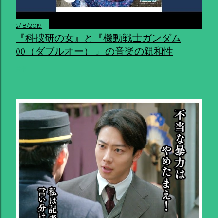
2/18/2019
『科捜研の女』と『機動戦士ガンダム
00（ダブルオー） 』の音楽の親和性
共有