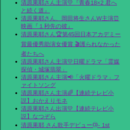
清原果耶さん主演💛『青春18×2 君へ
と続く道』
清原果耶さん、岡田将生さんW主演⏰
映画『１秒先の彼』
清原果耶さん🏆第45回日本アカデミー
賞最優秀助演女優賞 🎬護られなかった
者たちへ
清原果耶さん主演💛日曜ドラマ「霊媒
探偵・城塚翡翠」
清原果耶さん主演📢「火曜ドラマ」フ
ァイトソング
清原果耶さん主演🌈【連続テレビ小
説】おかえりモネ
清原果耶さん出演💛【連続テレビ小
説】なつぞら
清原果耶 さん歌手デビュー🄭- 1st