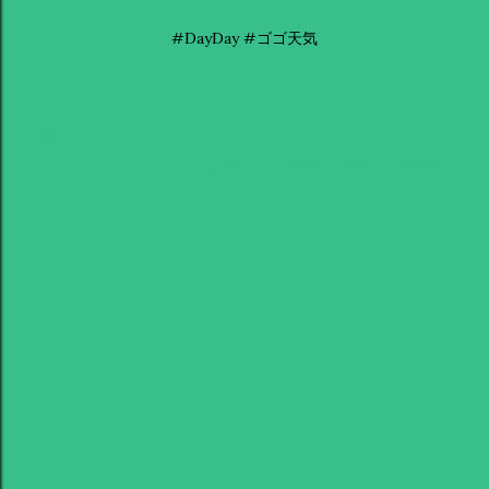
#DayDay #ゴゴ天気
共有
Labels:
DayDay
ゴゴ天気
気象予報士
山神明理
反復横跳び
躍動感