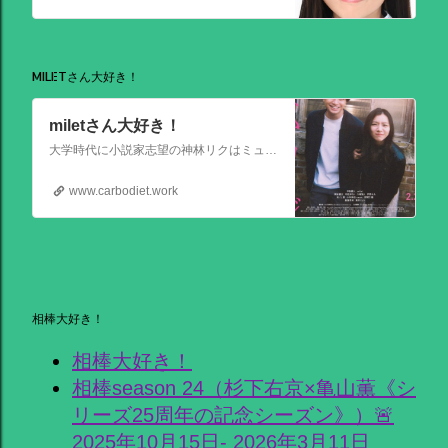
MILETさん大好き！
miletさん大好き！
大学時代に小説家志望の神林リクはミュージシャンを目指す前園ミナミと出会う。二人は互いに一目惚れして結婚。 8年後、リクは超人気のベストセラー作家となるがミナミは志半ばで夢を諦めていた。そんなある日ミナミとケンカした翌朝リクが目覚めると、なぜかミナミは大スターでリクは小説家ではなくいち編集者という世界
www.carbodiet.work
相棒大好き！
相棒大好き！
相棒season 24（杉下右京×亀山薫《シ
リーズ25周年の記念シーズン》）🚨
2025年10月15日- 2026年3月11日