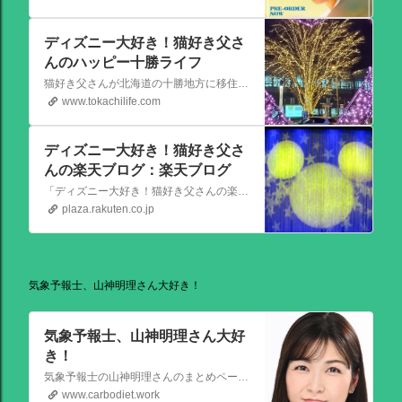
ディズニー大好き！猫好き父さ
んのハッピー十勝ライフ
猫好き父さんが北海道の十勝地方に移住しました。なれない北海道の暮らしについてお伝えします。
www.tokachilife.com
ディズニー大好き！猫好き父さ
んの楽天ブログ：楽天ブログ
「ディズニー大好き！猫好き父さんの楽天ブログ」にようこそ！ いろんなブログサービスが廃止になるなか満を持して楽天ブログをはじめようと思います。 よろしくお願いいたします。
plaza.rakuten.co.jp
気象予報士、山神明理さん大好き！
気象予報士、山神明理さん大好
き！
気象予報士の山神明理さんのまとめページを作成しました。情報があればこれからも更新します。 #山上明理 さんではありません、#山神明理 さんです。 #山神さんロス #気象予報士 #防災士 #山上あかり #DayDay
www.carbodiet.work