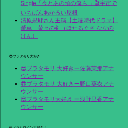
Single「今とあの頃の僕ら 」🎬宇宙で
いちばんあかるい屋根
清原果耶さん主演【土曜時代ドラマ】
螢草 菜々の剣（ほたるぐさ ななの
けん）
😎ブラタモリ大好き！
😎ブラタモリ 大好きー佐藤茉那アナ
ウンサー
😎ブラタモリ 大好きー野口葵衣アナ
ウンサー
😎ブラタモリ大好き ー浅野里香アナ
ウンサー
朝ドラヒロイン大好き！