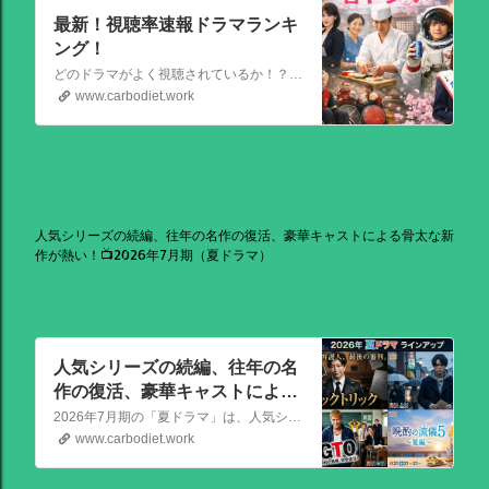
最新！視聴率速報ドラマランキ
ング！
どのドラマがよく視聴されているか！？視聴率速報ドラマランキングを大公開！相棒強し！日曜劇場強し！
www.carbodiet.work
人気シリーズの続編、往年の名作の復活、豪華キャストによる骨太な新
作が熱い！📺2026年7月期（夏ドラマ）
人気シリーズの続編、往年の名
作の復活、豪華キャストによる
骨太な新作が熱い！📺2026年7
2026年7月期の「夏ドラマ」は、人気シリーズの続編から、往年の名作の復活、豪華キャストによる骨太な新作まで、かなり熱いラインアップが出そろっています！
月期（夏ドラマ）
www.carbodiet.work