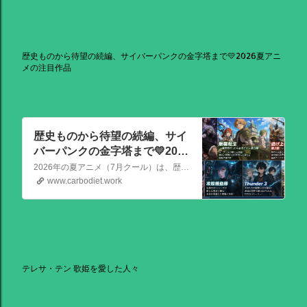
歴史ものから待望の続編、サイバーパンクの金字塔まで💛2026夏アニ
メの注目作品
歴史ものから待望の続編、サイ
バーパンクの金字塔まで💛2026
夏アニメの注目作品
2026年の夏アニメ（7月クール）は、歴史ものから待望の続編、サイバーパンクの金字塔まで、かなり見ごたえのある強力なラインナップが揃っています！ その中でも特に注目を集めている話題作を、いくつか厳選してご紹介します。
www.carbodiet.work
テレサ・テン 歌姫を愛した人々