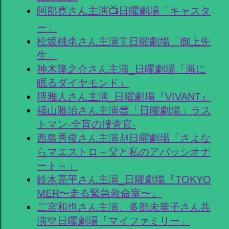
阿部寛さん主演📺日曜劇場「キャスタ
ー」
松坂桃李さん主演👔日曜劇場「御上先
生」
神木隆之介さん主演_日曜劇場「海に
眠るダイヤモンド」
堺雅人さん主演_日曜劇場『VIVANT』
福山雅治さん主演😎「日曜劇場」ラス
トマン-全盲の捜査官-
西島秀俊さん主演🎻日曜劇場「さよな
らマエストロ～父と私のアパッシオナ
ート～」
鈴木亮平さん主演_日曜劇場『TOKYO
MER〜走る緊急救命室〜』
二宮和也さん主演、多部未華子さん共
演💛日曜劇場「マイファミリー」