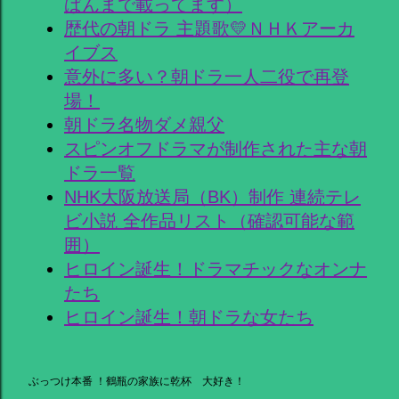
ぱんまで載ってます）
歴代の朝ドラ 主題歌💛ＮＨＫアーカ
イブス
意外に多い？朝ドラ一人二役で再登
場！
朝ドラ名物ダメ親父
スピンオフドラマが制作された主な朝
ドラ一覧
NHK大阪放送局（BK）制作 連続テレ
ビ小説 全作品リスト（確認可能な範
囲）
ヒロイン誕生！ドラマチックなオンナ
たち
ヒロイン誕生！朝ドラな女たち
ぶっつけ本番 ！鶴瓶の家族に乾杯 大好き！