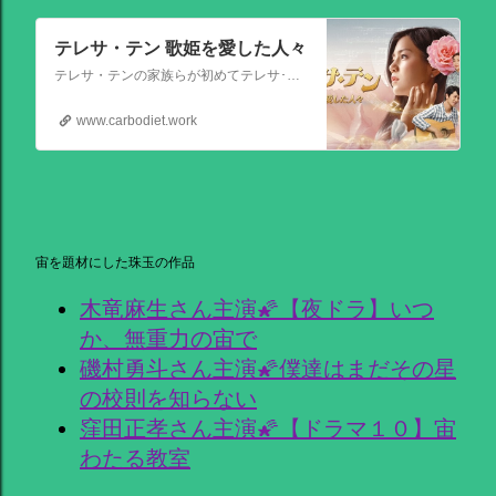
テレサ・テン 歌姫を愛した人々
テレサ・テンの家族らが初めてテレサ･テンの伝記的物語の撮影を許可した作品。テレサ・テンの伝説的な人生を誕生から描く。彼女がいかにして歌の道に踏み出し、いかにして一代の女王となったか、そしてその過程でいかにして苦悩と困難を乗り越えたか、その物語が披露される。
www.carbodiet.work
宙を題材にした珠玉の作品
木竜麻生さん主演🌠【夜ドラ】いつ
か、無重力の宙で
磯村勇斗さん主演🌠僕達はまだその星
の校則を知らない
窪田正孝さん主演🌠【ドラマ１０】宙
わたる教室