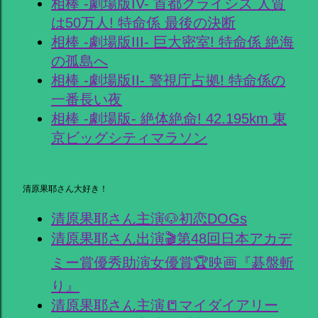
相棒 -劇場版IV- 首都クライシス 人質
は50万人! 特命係 最後の決断
相棒 -劇場版III- 巨大密室! 特命係 絶海
の孤島へ
相棒 -劇場版II- 警視庁占拠! 特命係の
一番長い夜
相棒 -劇場版- 絶体絶命! 42.195km 東
京ビッグシティマラソン
清原果耶さん大好き！
清原果耶さん主演🐶初恋DOGs
清原果耶さん出演🎬第48回日本アカデ
ミー賞優秀助演女優賞🏆映画『碁盤斬
り』
清原果耶さん主演📒マイダイアリー