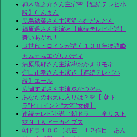
神木隆之介さん主演🌸【連続テレビ小
説】らんまん
黒島結菜さん主演💛ちむどんどん
福原遥さん主演🛫【連続テレビ小説】
舞いあがれ！
３世代ヒロインが描く１００年物語📻
カムカムエヴリバディ
清原果耶さん主演🌈おかえりモネ
窪田正孝さん主演🎶【連続テレビ小
説】エール
広瀬すずさん主演👒なつぞら
あなたのお気に入りは？💛【“朝ド
ラ”ヒロインと“大河”女優】
連続テレビ小説（朝ドラ） 全リスト
💛ＮＨＫアーカイブス
朝ドラ１００（現在１１２作目 あん