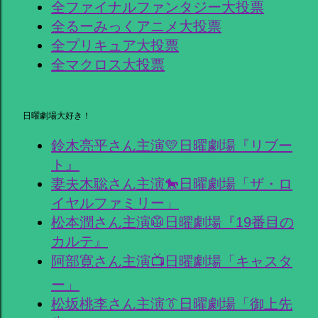
全ファイナルファンタジー大投票
全るーみっくアニメ大投票
全プリキュア大投票
全マクロス大投票
日曜劇場大好き！
鈴木亮平さん主演💛日曜劇場『リブー
ト』
妻夫木聡さん主演🐎日曜劇場「ザ・ロ
イヤルファミリー」
松本潤さん主演🥼日曜劇場『19番目の
カルテ』
阿部寛さん主演📺日曜劇場「キャスタ
ー」
松坂桃李さん主演👔日曜劇場「御上先