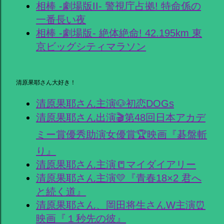
相棒 -劇場版II- 警視庁占拠! 特命係の
一番長い夜
相棒 -劇場版- 絶体絶命! 42.195km 東
京ビッグシティマラソン
清原果耶さん大好き！
清原果耶さん主演🐶初恋DOGs
清原果耶さん出演🎬第48回日本アカデ
ミー賞優秀助演女優賞🏆映画『碁盤斬
り』
清原果耶さん主演📒マイダイアリー
清原果耶さん主演💛『青春18×2 君へ
と続く道』
清原果耶さん、岡田将生さんW主演⏰
映画『１秒先の彼』