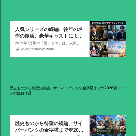
人気シリーズの続編、往年の名
作の復活、豪華キャストによる
骨太な新作が熱い！📺2026年7
2026年7月期の「夏ドラマ」は、人気シリーズの続編から、往年の名作の復活、豪華キャストによる骨太な新作まで、かなり熱いラインアップが出そろっています！
月期（夏ドラマ）
www.carbodiet.work
歴史ものから待望の続編、サイバーパンクの金字塔まで💛2026夏アニ
メの注目作品
歴史ものから待望の続編、サイ
バーパンクの金字塔まで💛2026