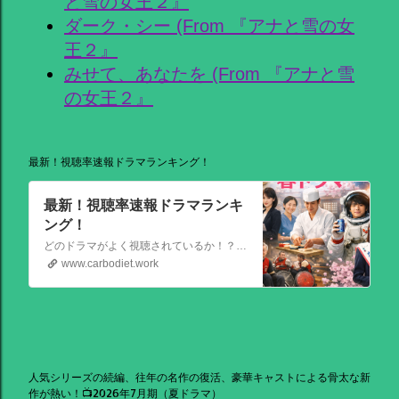
と雪の女王２』
ダーク・シー (From 『アナと雪の女
王２』
みせて、あなたを (From 『アナと雪
の女王２』
最新！視聴率速報ドラマランキング！
最新！視聴率速報ドラマランキ
ング！
どのドラマがよく視聴されているか！？視聴率速報ドラマランキングを大公開！相棒強し！日曜劇場強し！
www.carbodiet.work
人気シリーズの続編、往年の名作の復活、豪華キャストによる骨太な新
作が熱い！📺2026年7月期（夏ドラマ）