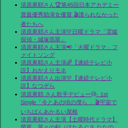
清原果耶さん🏆第45回日本アカデミー
賞最優秀助演女優賞 🎬護られなかった
者たちへ
清原果耶さん主演💛日曜ドラマ「霊媒
探偵・城塚翡翠」
清原果耶さん主演📢「火曜ドラマ」フ
ァイトソング
清原果耶さん主演🌈【連続テレビ小
説】おかえりモネ
清原果耶さん出演💛【連続テレビ小
説】なつぞら
清原果耶 さん歌手デビュー🄭- 1st
Single「今とあの頃の僕ら 」🎬宇宙で
いちばんあかるい屋根
清原果耶さん主演【土曜時代ドラマ】
螢草 菜々の剣（ほたるぐさ ななの