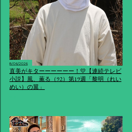
8/06/2026
直美がキターーーーーー！💛【連続テレビ
小説】風、薫る（92）第19週「黎明（れい
めい）の翼」
共有