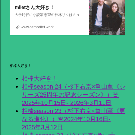
miletさん大好き！
大学時代に小説家志望の神林リクはミュージシャンを目指す前園ミナミと出会う。二人は互いに一目惚れして結婚。 8年後、リクは超人気のベストセラー作家となるがミナミは志半ばで夢を諦めていた。そんなある日ミナミとケンカした翌朝リクが目覚めると、なぜかミナミは大スターでリクは小説家ではなくいち編集者という世界
www.carbodiet.work
相棒大好き！
相棒大好き！
相棒season 24（杉下右京×亀山薫《シ
リーズ25周年の記念シーズン》）🚨
2025年10月15日- 2026年3月11日
相棒season 23（杉下右京×亀山薫《更
なる進化》）🚨2024年10月16日-
2025年3月12日