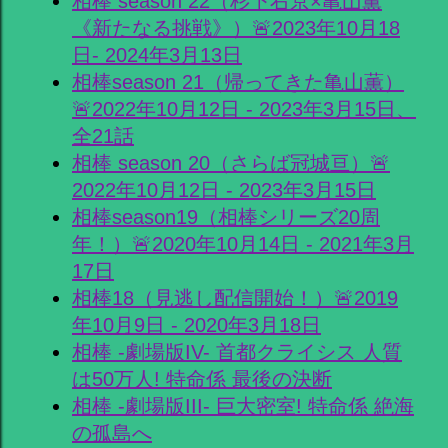
相棒 season 22（杉下右京×亀山薫
《新たなる挑戦》）🚨2023年10月18
日- 2024年3月13日
相棒season 21（帰ってきた亀山薫）
🚨2022年10月12日 - 2023年3月15日、
全21話
相棒 season 20（さらば冠城亘）🚨
2022年10月12日 - 2023年3月15日
相棒season19（相棒シリーズ20周
年！）🚨2020年10月14日 - 2021年3月
17日
相棒18（見逃し配信開始！）🚨2019
年10月9日 - 2020年3月18日
相棒 -劇場版IV- 首都クライシス 人質
は50万人! 特命係 最後の決断
相棒 -劇場版III- 巨大密室! 特命係 絶海
の孤島へ