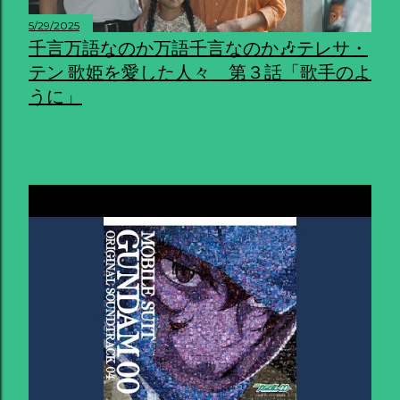
5/29/2025
千言万語なのか万語千言なのか🎶テレサ・
テン 歌姫を愛した人々 第３話「歌手のよ
うに」
共有