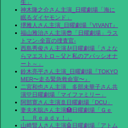
生」
神木隆之介さん主演_日曜劇場「海に
眠るダイヤモンド」
堺雅人さん主演_日曜劇場『VIVANT』
福山雅治さん主演😎「日曜劇場」ラス
トマン-全盲の捜査官-
西島秀俊さん主演🎻日曜劇場「さよな
らマエストロ～父と私のアパッシオナ
ート～」
鈴木亮平さん主演_日曜劇場『TOKYO
MER〜走る緊急救命室〜』
二宮和也さん主演、多部未華子さん共
演💛日曜劇場「マイファミリー」
阿部寛さん主演🚢日曜劇場「DCU」
妻夫木聡さん主演🏥日曜劇場「Ｇｅ
ｔ Ｒｅａｄｙ！」
山﨑賢人さん主演🤖日曜劇場「アトム