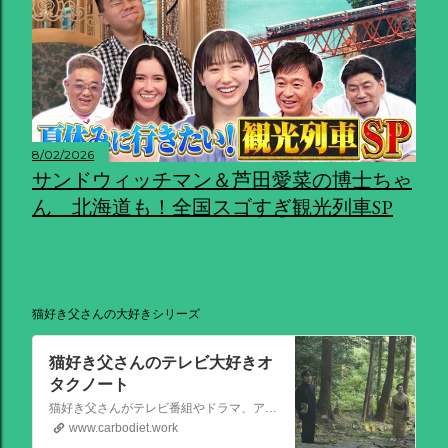
8/02/2026
サンドウィッチマン＆芦田愛菜の博士ちゃ
ん 北海道も！全国スゴすぎ観光列車SP
共有
猫好き父さんの大好きシリーズ
猫好き父さんのテレビ大好きオ
タクノート
猫好き父さんがテレビ番組やドラマ、アニメ、特撮ヒーロー,そしてダイエットについて書いたブログです。
www.carbodiet.work