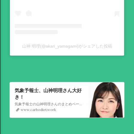
山神 明理(@akari_yamagami)がシェアした投稿
気象予報士、山神明理さん大好
き！
気象予報士の山神明理さんのまとめページを作成しました。情報があればこれからも更新します。 #山上明理 さんではありません、#山神明理 さんです。 #山神さんロス #気象予報士 #防災士 #山上あかり #DayDay
www.carbodiet.work