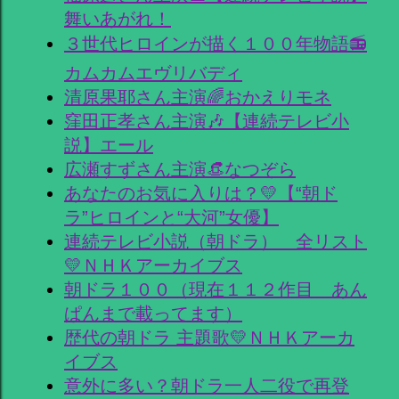
舞いあがれ！
３世代ヒロインが描く１００年物語📻
カムカムエヴリバディ
清原果耶さん主演🌈おかえりモネ
窪田正孝さん主演🎶【連続テレビ小
説】エール
広瀬すずさん主演👒なつぞら
あなたのお気に入りは？💛【“朝ド
ラ”ヒロインと“大河”女優】
連続テレビ小説（朝ドラ） 全リスト
💛ＮＨＫアーカイブス
朝ドラ１００（現在１１２作目 あん
ぱんまで載ってます）
歴代の朝ドラ 主題歌💛ＮＨＫアーカ
イブス
意外に多い？朝ドラ一人二役で再登