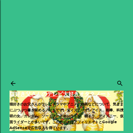
スキップしてメイン コンテンツに移動
猫好き父さんのテレビ大好きオタクノート
猫好きのお父さんがテレビドラマやアニメ、映画などについて、気まま
にぶつぶつ書き留めるノートです。ディズニーオンアイス、相棒、科捜
研の女、ガンダム、ソードアートオンライン、朝ドラ、ディズニー、仮
面ライダーとか多いです。このサイトはアフィリエイトとGoogle
AdSenseで広告収入を得ています。