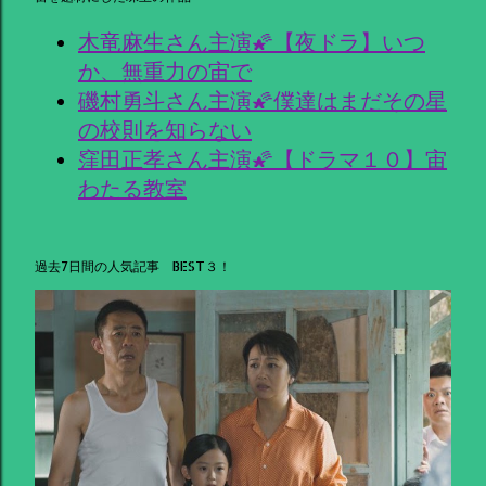
木竜麻生さん主演🌠【夜ドラ】いつ
か、無重力の宙で
磯村勇斗さん主演🌠僕達はまだその星
の校則を知らない
窪田正孝さん主演🌠【ドラマ１０】宙
わたる教室
過去7日間の人気記事 BEST３！