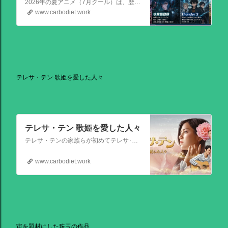
夏アニメの注目作品
2026年の夏アニメ（7月クール）は、歴史ものから待望の続編、サイバーパンクの金字塔まで、かなり見ごたえのある強力なラインナップが揃っています！ その中でも特に注目を集めている話題作を、いくつか厳選してご紹介します。
www.carbodiet.work
テレサ・テン 歌姫を愛した人々
テレサ・テン 歌姫を愛した人々
テレサ・テンの家族らが初めてテレサ･テンの伝記的物語の撮影を許可した作品。テレサ・テンの伝説的な人生を誕生から描く。彼女がいかにして歌の道に踏み出し、いかにして一代の女王となったか、そしてその過程でいかにして苦悩と困難を乗り越えたか、その物語が披露される。
www.carbodiet.work
宙を題材にした珠玉の作品