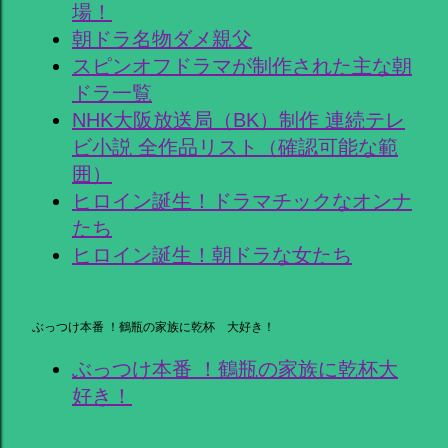
場！
朝ドラ名物ダメ親父
スピンオフドラマが制作された主な朝
ドラ一覧
NHK大阪放送局（BK）制作 連続テレ
ビ小説 全作品リスト（確認可能な範
囲）
ヒロイン誕生！ドラマチックなオンナ
たち
ヒロイン誕生！朝ドラな女たち
ぶっつけ本番 ！鶴瓶の家族に乾杯 大好き！
ぶっつけ本番 ！鶴瓶の家族に乾杯大
好き！