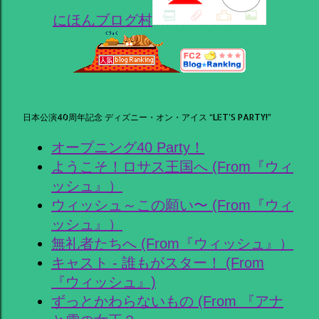
にほんブログ村
日本公演40周年記念 ディズニー・オン・アイス “LET’S PARTY!”
オープニング40 Party！
ようこそ！ロサス王国へ (From『ウィ
ッシュ』）
ウィッシュ～この願い〜 (From『ウィ
ッシュ』）
無礼者たちへ (From『ウィッシュ』）
キャスト - 誰もがスター！ (From
『ウィッシュ』)
ずっとかわらないもの (From 『アナ