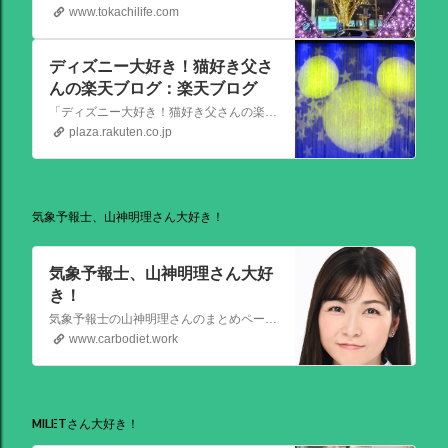
www.tokachilife.com
ディズニー大好き！猫好き父さ
んの楽天ブログ：楽天ブログ
「ディズニー大好き！猫好き父さんの楽天ブログ」にようこそ！ いろんなブログサービスが廃止になるなか満を持して楽天ブログをはじめようと思います。 よろしくお願いいたします。
plaza.rakuten.co.jp
気象予報士、山神明理さん大好き！
気象予報士、山神明理さん大好
き！
気象予報士の山神明理さんのまとめページを作成しました。情報があればこれからも更新します。 #山上明理 さんではありません、#山神明理 さんです。 #山神さんロス #気象予報士 #防災士 #山上あかり #DayDay
www.carbodiet.work
MILETさん大好き！