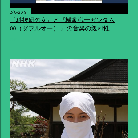
2/18/2019
『科捜研の女』と『機動戦士ガンダム
00（ダブルオー） 』の音楽の親和性
共有