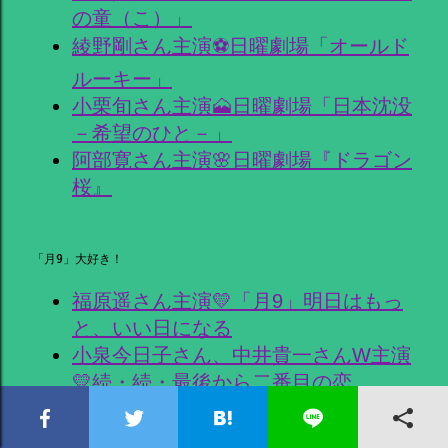
の童（こ）」
綾野剛さん主演⚽日曜劇場「オールド
ルーキー」
小栗旬さん主演🗻日曜劇場「日本沈没
－希望のひと－」
阿部寛さん主演🌸日曜劇場『ドラゴン
桜』
「月9」大好き！
福原遥さん主演💛「月9」明日はもっ
と、いい日になる
小泉今日子さん、中井貴一さんW主演
💛続・続・最後から二番目の恋
清野菜名さん主演📞「月9」１１９エ
マージェンシーコール