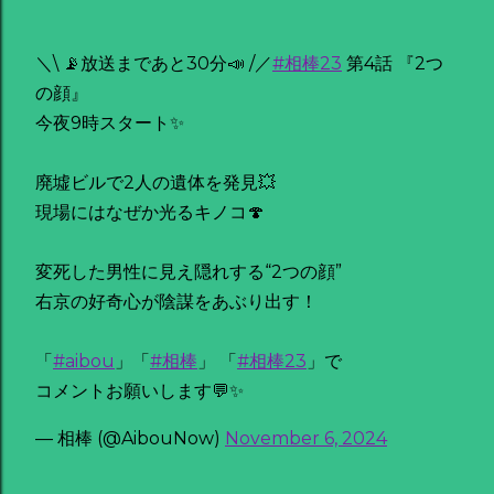
＼\ 📡放送まであと30分📣 /／
#相棒23
第4話 『2つ
の顔』
今夜9時スタート✨
廃墟ビルで2人の遺体を発見💥
現場にはなぜか光るキノコ🍄
変死した男性に見え隠れする“2つの顔”
右京の好奇心が陰謀をあぶり出す！
「
#aibou
」「
#相棒
」 「
#相棒23
」で
コメントお願いします💬✨
— 相棒 (@AibouNow)
November 6, 2024