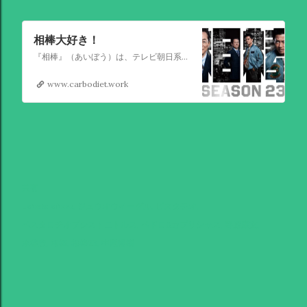
相棒大好き！
『相棒』（あいぼう）は、テレビ朝日系列で放送されている日本の刑事ドラマシリーズ。 警視庁の変人刑事杉下右京とその相棒たちが数々の犯罪事件を解決していく様子を描く。
www.carbodiet.work
共有
Labels:
aibou
ジュウオウイーグル
ピスタチオ
ペスタロチオプシストニトルス
ペドロ&カプリシャス
寺脇康文
水谷豊
相棒
相棒23
中尾暢樹