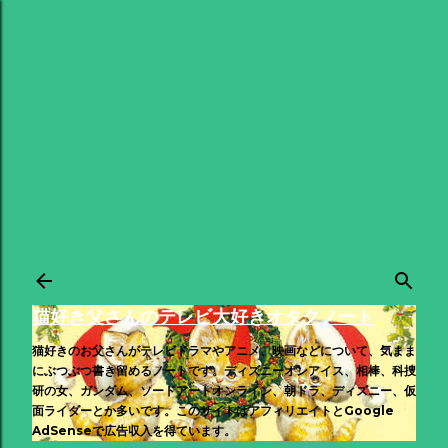
スキップしてメイン コンテンツに移動
猫好き父さんのテレビ大好きオタクノート
猫好きのお父さんがテレビドラマやアニメ、映画などについて、気まま
にぶつぶつ書き留めるノートです。ディズニーオンアイス、相棒、科捜
研の女、ガンダム、ソードアートオンライン、朝ドラ、ディズニー、仮
面ライダーとか多いです。このサイトはアフィリエイトとGoogle
AdSenseで広告収入を得ています。