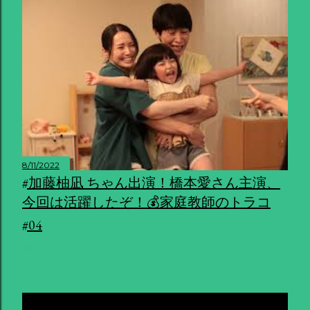
8/11/2022
#加藤柚凪 ちゃん出演！橋本愛さん主演、
今回は活躍したぞ！💰家庭教師のトラコ
#04
共有