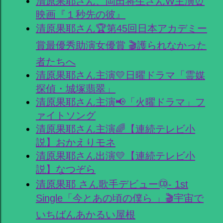
清原果耶さん、岡田将生さんW主演⏰
映画『１秒先の彼』
清原果耶さん🏆第45回日本アカデミー
賞最優秀助演女優賞 🎬護られなかった
者たちへ
清原果耶さん主演💛日曜ドラマ「霊媒
探偵・城塚翡翠」
清原果耶さん主演📢「火曜ドラマ」フ
ァイトソング
清原果耶さん主演🌈【連続テレビ小
説】おかえりモネ
清原果耶さん出演💛【連続テレビ小
説】なつぞら
清原果耶 さん歌手デビュー🄭- 1st
Single「今とあの頃の僕ら 」🎬宇宙で
いちばんあかるい屋根