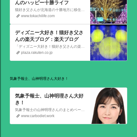
んのハッピー十勝ライフ
猫好き父さんが北海道の十勝地方に移住しました。なれない北海道の暮らしについてお伝えします。
www.tokachilife.com
ディズニー大好き！猫好き父さ
んの楽天ブログ：楽天ブログ
「ディズニー大好き！猫好き父さんの楽天ブログ」にようこそ！ いろんなブログサービスが廃止になるなか満を持して楽天ブログをはじめようと思います。 よろしくお願いいたします。
plaza.rakuten.co.jp
気象予報士、山神明理さん大好き！
気象予報士、山神明理さん大好
き！
気象予報士の山神明理さんのまとめページを作成しました。情報があればこれからも更新します。 #山上明理 さんではありません、#山神明理 さんです。 #山神さんロス #気象予報士 #防災士 #山上あかり #DayDay
www.carbodiet.work