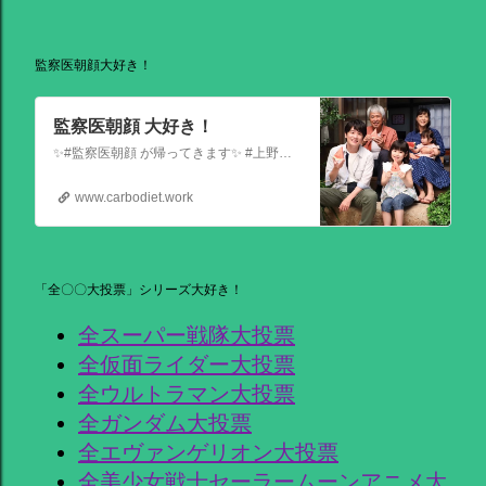
監察医朝顔大好き！
監察医朝顔 大好き！
✨#監察医朝顔 が帰ってきます✨ #上野樹里 主演 『監察医朝顔2025新春SP』 ＼＼1月3日(金)夜9時から／／ 法医学者であり母である 朝顔が人々の最期と向き合う… 父(#時任三郎)との別れ… そして桑原(#風間俊介)が託されたものとは… お正月にぜひ観ていただきたい 温かい物語です
www.carbodiet.work
「全〇〇大投票」シリーズ大好き！
全スーパー戦隊大投票
全仮面ライダー大投票
全ウルトラマン大投票
全ガンダム大投票
全エヴァンゲリオン大投票
全美少女戦士セーラームーンアニメ大