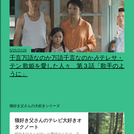
5/29/2025
千言万語なのか万語千言なのか🎶テレサ・
テン 歌姫を愛した人々 第３話「歌手のよ
うに」
共有
猫好き父さんの大好きシリーズ
猫好き父さんのテレビ大好きオ
タクノート