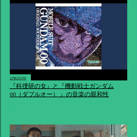
2/18/2019
『科捜研の女』と『機動戦士ガンダム
00（ダブルオー） 』の音楽の親和性
共有