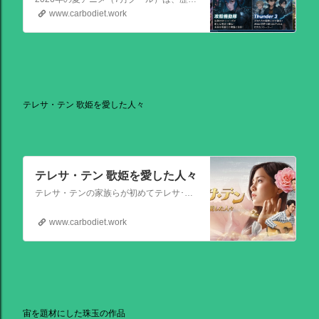
www.carbodiet.work
テレサ・テン 歌姫を愛した人々
テレサ・テン 歌姫を愛した人々
テレサ・テンの家族らが初めてテレサ･テンの伝記的物語の撮影を許可した作品。テレサ・テンの伝説的な人生を誕生から描く。彼女がいかにして歌の道に踏み出し、いかにして一代の女王となったか、そしてその過程でいかにして苦悩と困難を乗り越えたか、その物語が披露される。
www.carbodiet.work
宙を題材にした珠玉の作品