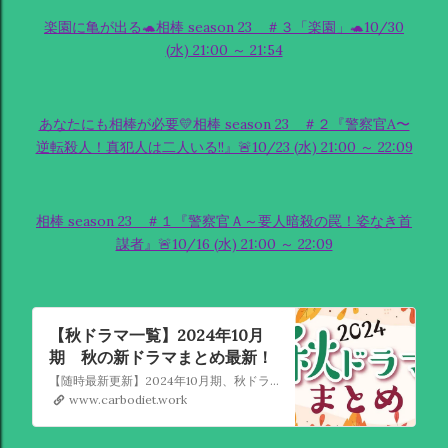
楽園に亀が出る🐢相棒 season 23 ＃３「楽園」🐢10/30
(水) 21:00 ～ 21:54
あなたにも相棒が必要💛相棒 season 23 ＃２『警察官A〜
逆転殺人！真犯人は二人いる!!』🚨10/23 (水) 21:00 ～ 22:09
相棒 season 23 ＃１『警察官Ａ～要人暗殺の罠！姿なき首
謀者』🚨10/16 (水) 21:00 ～ 22:09
【秋ドラマ一覧】2024年10月
期 秋の新ドラマまとめ最新！
【随時最新更新】2024年10月期、秋ドラマのみどころ、キャスト、スタッフを曜日別でまるごと紹介。最新情報が入り次第、アップデート＆ご案内していきます！
www.carbodiet.work