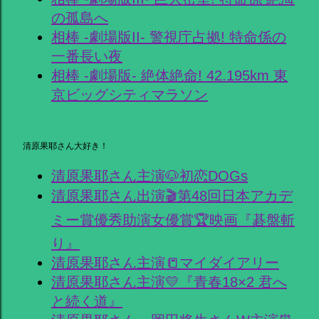
の孤島へ
相棒 -劇場版II- 警視庁占拠! 特命係の
一番長い夜
相棒 -劇場版- 絶体絶命! 42.195km 東
京ビッグシティマラソン
清原果耶さん大好き！
清原果耶さん主演🐶初恋DOGs
清原果耶さん出演🎬第48回日本アカデ
ミー賞優秀助演女優賞🏆映画『碁盤斬
り』
清原果耶さん主演📒マイダイアリー
清原果耶さん主演💛『青春18×2 君へ
と続く道』