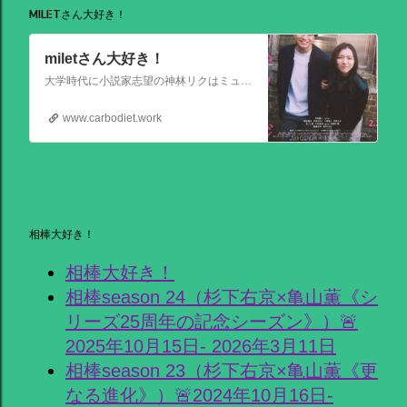
MILETさん大好き！
miletさん大好き！
大学時代に小説家志望の神林リクはミュージシャンを目指す前園ミナミと出会う。二人は互いに一目惚れして結婚。 8年後、リクは超人気のベストセラー作家となるがミナミは志半ばで夢を諦めていた。そんなある日ミナミとケンカした翌朝リクが目覚めると、なぜかミナミは大スターでリクは小説家ではなくいち編集者という世界
www.carbodiet.work
相棒大好き！
相棒大好き！
相棒season 24（杉下右京×亀山薫《シ
リーズ25周年の記念シーズン》）🚨
2025年10月15日- 2026年3月11日
相棒season 23（杉下右京×亀山薫《更
なる進化》）🚨2024年10月16日-