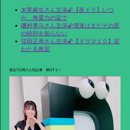
木竜麻生さん主演🌠【夜ドラ】いつ
か、無重力の宙で
磯村勇斗さん主演🌠僕達はまだその星
の校則を知らない
窪田正孝さん主演🌠【ドラマ１０】宙
わたる教室
過去7日間の人気記事 BEST３！