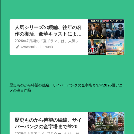
人気シリーズの続編、往年の名
作の復活、豪華キャストによる
骨太な新作が熱い！📺2026年7
2026年7月期の「夏ドラマ」は、人気シリーズの続編から、往年の名作の復活、豪華キャストによる骨太な新作まで、かなり熱いラインアップが出そろっています！
月期（夏ドラマ）
www.carbodiet.work
歴史ものから待望の続編、サイバーパンクの金字塔まで💛2026夏アニ
メの注目作品
歴史ものから待望の続編、サイ
バーパンクの金字塔まで💛2026
夏アニメの注目作品
2026年の夏アニメ（7月クール）は、歴史ものから待望の続編、サイバーパンクの金字塔まで、かなり見ごたえのある強力なラインナップが揃っています！ その中でも特に注目を集めている話題作を、いくつか厳選してご紹介します。