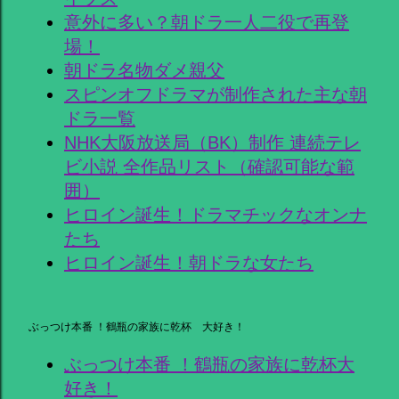
意外に多い？朝ドラ一人二役で再登
場！
朝ドラ名物ダメ親父
スピンオフドラマが制作された主な朝
ドラ一覧
NHK大阪放送局（BK）制作 連続テレ
ビ小説 全作品リスト（確認可能な範
囲）
ヒロイン誕生！ドラマチックなオンナ
たち
ヒロイン誕生！朝ドラな女たち
ぶっつけ本番 ！鶴瓶の家族に乾杯 大好き！
ぶっつけ本番 ！鶴瓶の家族に乾杯大
好き！