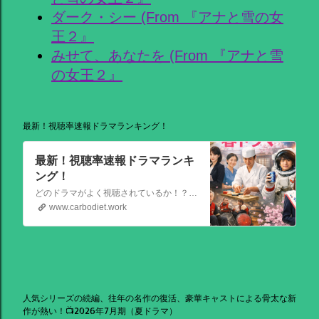
ダーク・シー (From 『アナと雪の女
王２』
みせて、あなたを (From 『アナと雪
の女王２』
最新！視聴率速報ドラマランキング！
最新！視聴率速報ドラマランキ
ング！
どのドラマがよく視聴されているか！？視聴率速報ドラマランキングを大公開！相棒強し！日曜劇場強し！
www.carbodiet.work
人気シリーズの続編、往年の名作の復活、豪華キャストによる骨太な新
作が熱い！📺2026年7月期（夏ドラマ）