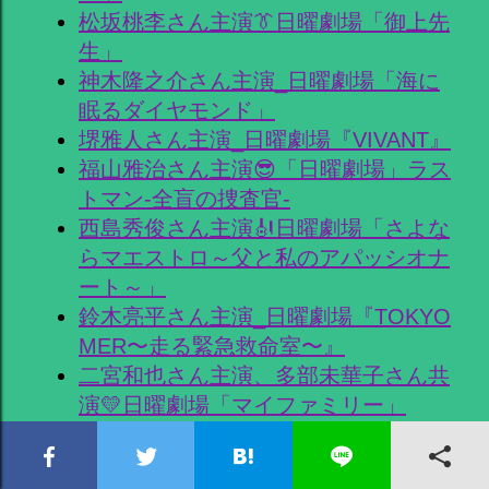
松坂桃李さん主演👔日曜劇場「御上先
生」
神木隆之介さん主演_日曜劇場「海に
眠るダイヤモンド」
堺雅人さん主演_日曜劇場『VIVANT』
福山雅治さん主演😎「日曜劇場」ラス
トマン-全盲の捜査官-
西島秀俊さん主演🎻日曜劇場「さよな
らマエストロ～父と私のアパッシオナ
ート～」
鈴木亮平さん主演_日曜劇場『TOKYO
MER〜走る緊急救命室〜』
二宮和也さん主演、多部未華子さん共
演💛日曜劇場「マイファミリー」
阿部寛さん主演🚢日曜劇場「DCU」
妻夫木聡さん主演🏥日曜劇場「Ｇｅ