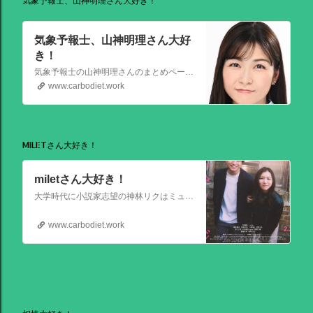
気象予報士、山神明理さん大好き！
気象予報士、山神明理さん大好
き！
気象予報士の山神明理さんのまとめページを作成しました。情報があればこれからも更新します。 #山上明理 さんではありません、#山神明理 さんです。 #山神さんロス #気象予報士 #防災士 #山上あかり #DayDay
www.carbodiet.work
MILETさん大好き！
miletさん大好き！
大学時代に小説家志望の神林リクはミュージシャンを目指す前園ミナミと出会う。二人は互いに一目惚れして結婚。 8年後、リクは超人気のベストセラー作家となるがミナミは志半ばで夢を諦めていた。そんなある日ミナミとケンカした翌朝リクが目覚めると、なぜかミナミは大スターでリクは小説家ではなくいち編集者という世界
www.carbodiet.work