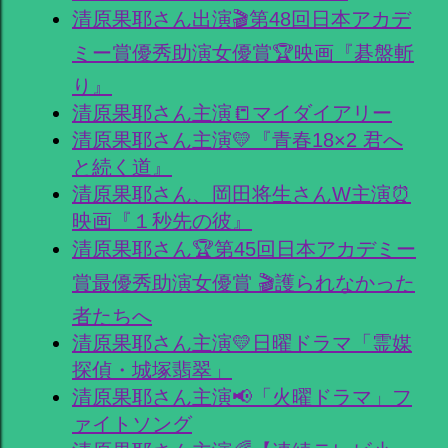
清原果耶さん出演🎬第48回日本アカデ
ミー賞優秀助演女優賞🏆映画『碁盤斬
り』
清原果耶さん主演📒マイダイアリー
清原果耶さん主演💛『青春18×2 君へ
と続く道』
清原果耶さん、岡田将生さんW主演⏰
映画『１秒先の彼』
清原果耶さん🏆第45回日本アカデミー
賞最優秀助演女優賞 🎬護られなかった
者たちへ
清原果耶さん主演💛日曜ドラマ「霊媒
探偵・城塚翡翠」
清原果耶さん主演📢「火曜ドラマ」フ
ァイトソング