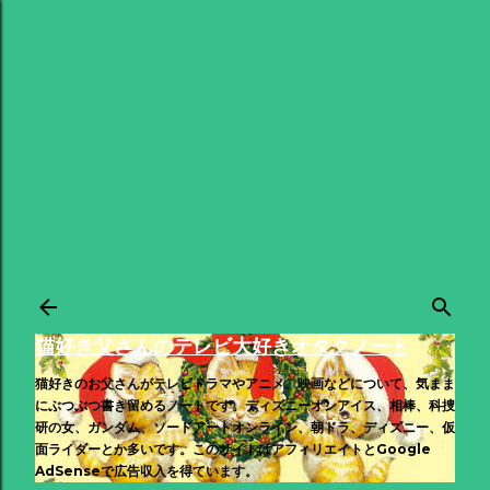
スキップしてメイン コンテンツに移動
猫好き父さんのテレビ大好きオタクノート
猫好きのお父さんがテレビドラマやアニメ、映画などについて、気まま
にぶつぶつ書き留めるノートです。ディズニーオンアイス、相棒、科捜
研の女、ガンダム、ソードアートオンライン、朝ドラ、ディズニー、仮
面ライダーとか多いです。このサイトはアフィリエイトとGoogle
AdSenseで広告収入を得ています。