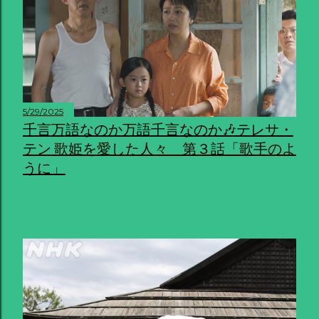
5/29/2025
千言万語なのか万語千言なのか🎶テレサ・
テン 歌姫を愛した人々 第３話「歌手のよ
うに」
共有