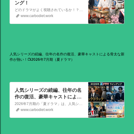
ング！
どのドラマがよく視聴されているか！？視聴率速報ドラマランキングを大公開！相棒強し！日曜劇場強し！
www.carbodiet.work
人気シリーズの続編、往年の名作の復活、豪華キャストによる骨太な新
作が熱い！📺2026年7月期（夏ドラマ）
人気シリーズの続編、往年の名
作の復活、豪華キャストによる
骨太な新作が熱い！📺2026年7
2026年7月期の「夏ドラマ」は、人気シリーズの続編から、往年の名作の復活、豪華キャストによる骨太な新作まで、かなり熱いラインアップが出そろっています！
月期（夏ドラマ）
www.carbodiet.work