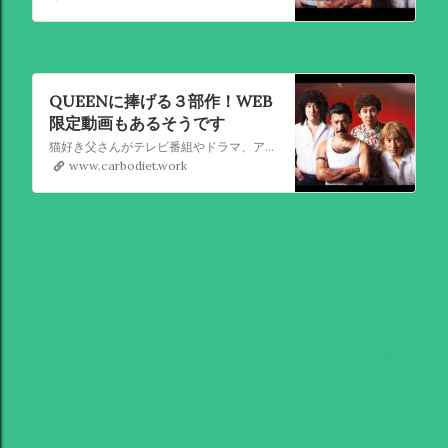
QUEENに捧げる３部作！WEB
限定動画もあるそうです
猫好き父さんがテレビ番組やドラマ、アニメ、特撮ヒーロー,そしてダイエットについて書いたブログです。
www.carbodiet.work
共有
Labels:
LIFE
LIFE！〜人生に捧げるコント〜
nhk_life
Queen
クイーン
スーパースター～QUEEN編～
ヒットパレード
内村光良