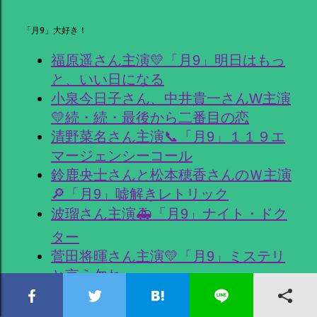
「月9」大好き！
福原遥さん主演💛「月9」明日はもっ
と、いい日になる
小泉今日子さん、中井貴一さんW主演
💛続・続・最後から二番目の恋
清野菜名さん主演📞「月9」１１９エ
マージェンシーコール
鈴鹿央士さんと松本穂香さんのＷ主演
🔎「月9」嘘解きレトリック
波瑠さん主演🚑「月9」ナイト・ドク
ター
菅田将暉さん主演💛「月9」ミステリ
と言う勿れ
坂口健太郎さん、杏さんのW主演💰