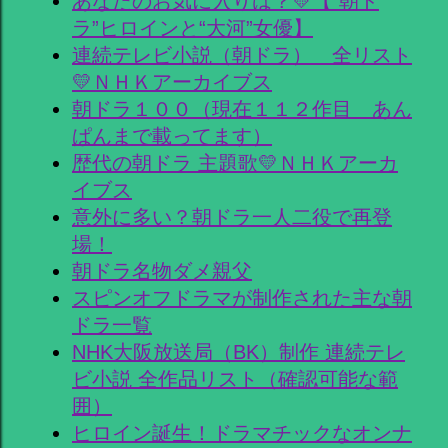
あなたのお気に入りは？💛【“朝ド
ラ”ヒロインと“大河”女優】
連続テレビ小説（朝ドラ） 全リスト
💛ＮＨＫアーカイブス
朝ドラ１００（現在１１２作目 あん
ぱんまで載ってます）
歴代の朝ドラ 主題歌💛ＮＨＫアーカ
イブス
意外に多い？朝ドラ一人二役で再登
場！
朝ドラ名物ダメ親父
スピンオフドラマが制作された主な朝
ドラ一覧
NHK大阪放送局（BK）制作 連続テレ
ビ小説 全作品リスト（確認可能な範
囲）
ヒロイン誕生！ドラマチックなオンナ