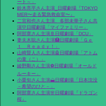
ート～」
鈴木亮平さん主演_日曜劇場『TOKYO
MER〜走る緊急救命室〜』
二宮和也さん主演、多部未華子さん共
演💛日曜劇場「マイファミリー」
阿部寛さん主演🚢日曜劇場「DCU」
妻夫木聡さん主演🏥日曜劇場「Ｇｅ
ｔ Ｒｅａｄｙ！」
山﨑賢人さん主演🤖日曜劇場「アトム
の童（こ）」
綾野剛さん主演⚽日曜劇場「オールド
ルーキー」
小栗旬さん主演🗻日曜劇場「日本沈没
－希望のひと－」
阿部寛さん主演🌸日曜劇場『ドラゴン
桜』