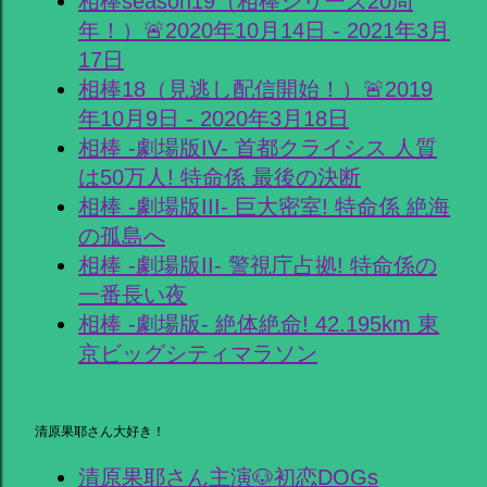
相棒season19（相棒シリーズ20周
年！）🚨2020年10月14日 - 2021年3月
17日
相棒18（見逃し配信開始！）🚨2019
年10月9日 - 2020年3月18日
相棒 -劇場版IV- 首都クライシス 人質
は50万人! 特命係 最後の決断
相棒 -劇場版III- 巨大密室! 特命係 絶海
の孤島へ
相棒 -劇場版II- 警視庁占拠! 特命係の
一番長い夜
相棒 -劇場版- 絶体絶命! 42.195km 東
京ビッグシティマラソン
清原果耶さん大好き！
清原果耶さん主演🐶初恋DOGs