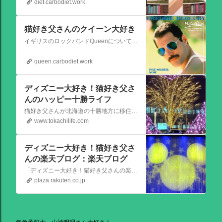
diet.carbodiet.work
猫好き父さんのクイーン大好き
イギリスのロックバンドQueenについての情報をアップします。
queen.carbodiet.work
ディズニー大好き！猫好き父さ
んのハッピー十勝ライフ
猫好き父さんが北海道の十勝地方に移住しました。なれない北海道の暮らしについてお伝えします。
www.tokachilife.com
ディズニー大好き！猫好き父さ
んの楽天ブログ：楽天ブログ
「ディズニー大好き！猫好き父さんの楽天ブログ」にようこそ！ いろんなブログサービスが廃止になるなか満を持して楽天ブログをはじめようと思います。 よろしくお願いいたします。
plaza.rakuten.co.jp