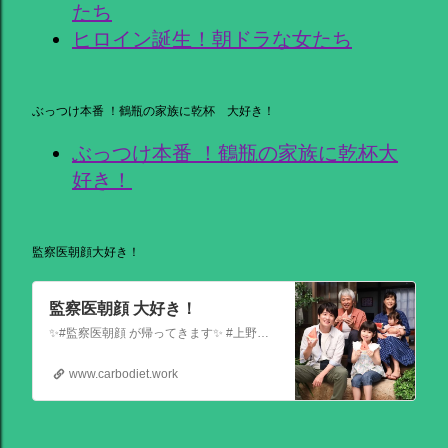
たち
ヒロイン誕生！朝ドラな女たち
ぶっつけ本番 ！鶴瓶の家族に乾杯 大好き！
ぶっつけ本番 ！鶴瓶の家族に乾杯大
好き！
監察医朝顔大好き！
監察医朝顔 大好き！
✨#監察医朝顔 が帰ってきます✨ #上野樹里 主演 『監察医朝顔2025新春SP』 ＼＼1月3日(金)夜9時から／／ 法医学者であり母である 朝顔が人々の最期と向き合う… 父(#時任三郎)との別れ… そして桑原(#風間俊介)が託されたものとは… お正月にぜひ観ていただきたい 温かい物語です
www.carbodiet.work