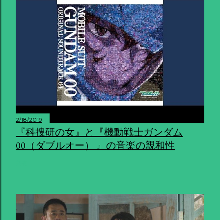
2/18/2019
『科捜研の女』と『機動戦士ガンダム
00（ダブルオー） 』の音楽の親和性
共有