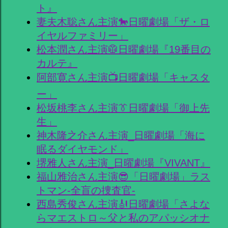
ト』
妻夫木聡さん主演🐎日曜劇場「ザ・ロ
イヤルファミリー」
松本潤さん主演🥼日曜劇場『19番目の
カルテ』
阿部寛さん主演📺日曜劇場「キャスタ
ー」
松坂桃李さん主演👔日曜劇場「御上先
生」
神木隆之介さん主演_日曜劇場「海に
眠るダイヤモンド」
堺雅人さん主演_日曜劇場『VIVANT』
福山雅治さん主演😎「日曜劇場」ラス
トマン-全盲の捜査官-
西島秀俊さん主演🎻日曜劇場「さよな
らマエストロ～父と私のアパッシオナ