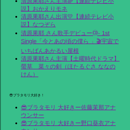
清原果耶さん主演🌈【連続テレビ小
説】おかえりモネ
清原果耶さん出演💛【連続テレビ小
説】なつぞら
清原果耶 さん歌手デビュー🄭- 1st
Single「今とあの頃の僕ら 」🎬宇宙で
いちばんあかるい屋根
清原果耶さん主演【土曜時代ドラマ】
螢草 菜々の剣（ほたるぐさ ななの
けん）
😎ブラタモリ大好き！
😎ブラタモリ 大好きー佐藤茉那アナ
ウンサー
😎ブラタモリ 大好きー野口葵衣アナ