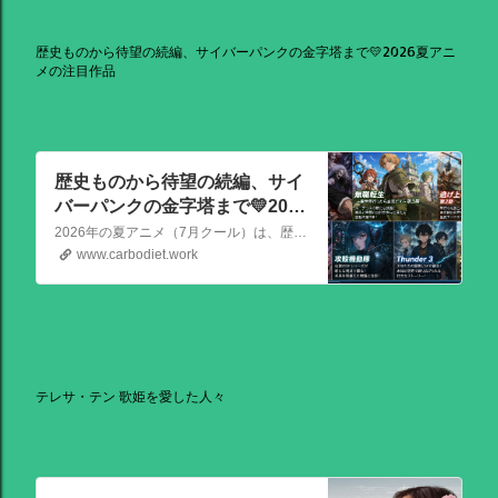
歴史ものから待望の続編、サイバーパンクの金字塔まで💛2026夏アニ
メの注目作品
歴史ものから待望の続編、サイ
バーパンクの金字塔まで💛2026
夏アニメの注目作品
2026年の夏アニメ（7月クール）は、歴史ものから待望の続編、サイバーパンクの金字塔まで、かなり見ごたえのある強力なラインナップが揃っています！ その中でも特に注目を集めている話題作を、いくつか厳選してご紹介します。
www.carbodiet.work
テレサ・テン 歌姫を愛した人々