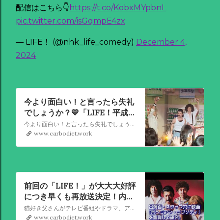
配信はこちら👇
https://t.co/KobxMYpbnL
pic.twitter.com/isGqmpE4zx
— LIFE！ (@nhk_life_comedy)
December 4,
2024
今より面白い！と言ったら失礼
でしょうか？💛「LIFE！平成セ
レクション」DAY2
今より面白い！と言ったら失礼でしょうか？💛「LIFE！平成セレクション」DAY2
www.carbodiet.work
前回の「LIFE！」が大大大好評
につき早くも再放送決定！内村
クイーン再登場！
猫好き父さんがテレビ番組やドラマ、アニメ、特撮ヒーロー,そしてダイエットについて書いたブログです。
www.carbodiet.work