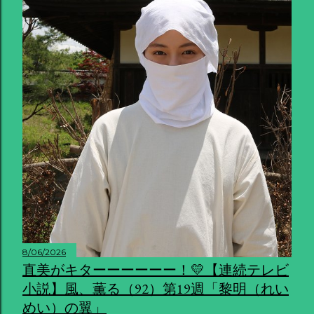
8/06/2026
直美がキターーーーーー！💛【連続テレビ
小説】風、薫る（92）第19週「黎明（れい
めい）の翼」