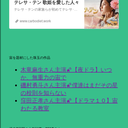
テレサ・テン 歌姫を愛した人々
テレサ・テンの家族らが初めてテレサ･テンの伝記的物語の撮影を許可した作品。テレサ・テンの伝説的な人生を誕生から描く。彼女がいかにして歌の道に踏み出し、いかにして一代の女王となったか、そしてその過程でいかにして苦悩と困難を乗り越えたか、その物語が披露される。
www.carbodiet.work
宙を題材にした珠玉の作品
木竜麻生さん主演🌠【夜ドラ】いつ
か、無重力の宙で
磯村勇斗さん主演🌠僕達はまだその星
の校則を知らない
窪田正孝さん主演🌠【ドラマ１０】宙
わたる教室