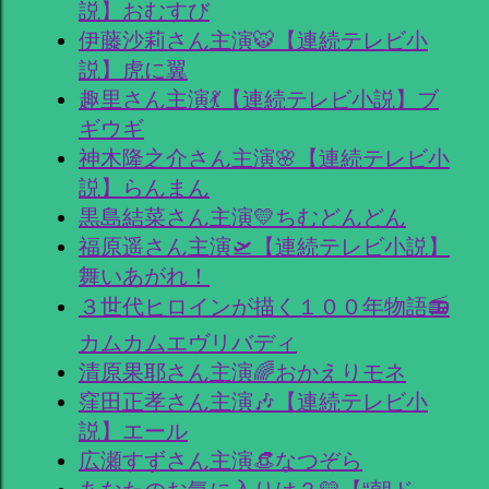
説】おむすび
伊藤沙莉さん主演🐯【連続テレビ小
説】虎に翼
趣里さん主演💃【連続テレビ小説】ブ
ギウギ
神木隆之介さん主演🌸【連続テレビ小
説】らんまん
黒島結菜さん主演💛ちむどんどん
福原遥さん主演🛫【連続テレビ小説】
舞いあがれ！
３世代ヒロインが描く１００年物語📻
カムカムエヴリバディ
清原果耶さん主演🌈おかえりモネ
窪田正孝さん主演🎶【連続テレビ小
説】エール
広瀬すずさん主演👒なつぞら