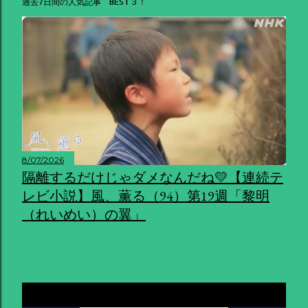
過去7日間の人気記事 BEST３！
8/07/2026
隔離するだけじゃダメなんだね💛【連続テ
レビ小説】風、薫る（94）第19週「黎明
（れいめい）の翼」
共有