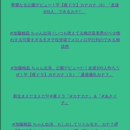
華麗なる公園デビュー！💛【夜ドラ】カナカナ（6）「友達
100人、できるカナ?」
#加藤柚凪 ちゃん出演！いつも吠えてる梅沢富美男がベタ惚
れする可愛すぎる天才子役登場でメロメロ💛行列のできる相
談所
#加藤柚凪 ちゃん出演、公園デビューだ！友達100人作ろう
ぜ！💛【夜ドラ】カナカナ（５）「通過儀礼カナ？」
新生まえだまえだ💛#夜ドラ『#カナカナ』＆『#あさイ
チ』
#加藤柚凪 ちゃん出演、もしかしてリトルモネ、カナ？🌈