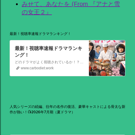
みせて、あなたを (From 『アナと雪
の女王２』
最新！視聴率速報ドラマランキング！
最新！視聴率速報ドラマランキ
ング！
どのドラマがよく視聴されているか！？視聴率速報ドラマランキングを大公開！相棒強し！日曜劇場強し！
www.carbodiet.work
人気シリーズの続編、往年の名作の復活、豪華キャストによる骨太な新
作が熱い！📺2026年7月期（夏ドラマ）