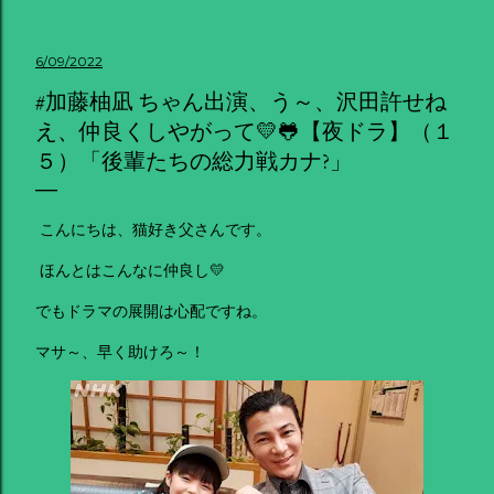
6/09/2022
#加藤柚凪 ちゃん出演、う～、沢田許せね
え、仲良くしやがって💛🐸【夜ドラ】（１
５）「後輩たちの総力戦カナ?」
こんにちは、猫好き父さんです。
ほんとはこんなに仲良し💛
でもドラマの展開は心配ですね。
マサ～、早く助けろ～！