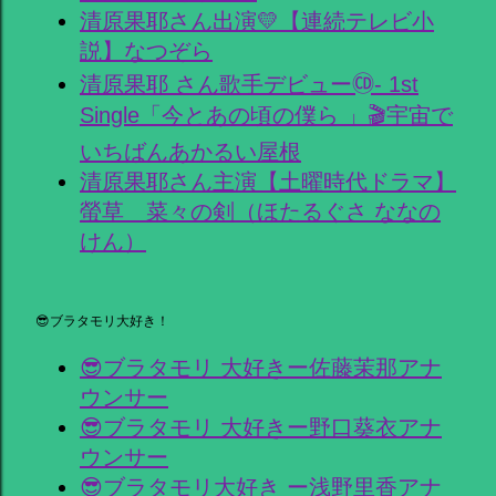
清原果耶さん出演💛【連続テレビ小
説】なつぞら
清原果耶 さん歌手デビュー🄭- 1st
Single「今とあの頃の僕ら 」🎬宇宙で
いちばんあかるい屋根
清原果耶さん主演【土曜時代ドラマ】
螢草 菜々の剣（ほたるぐさ ななの
けん）
😎ブラタモリ大好き！
😎ブラタモリ 大好きー佐藤茉那アナ
ウンサー
😎ブラタモリ 大好きー野口葵衣アナ
ウンサー
😎ブラタモリ大好き ー浅野里香アナ