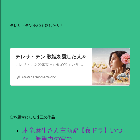
テレサ・テン 歌姫を愛した人々
テレサ・テン 歌姫を愛した人々
テレサ・テンの家族らが初めてテレサ･テンの伝記的物語の撮影を許可した作品。テレサ・テンの伝説的な人生を誕生から描く。彼女がいかにして歌の道に踏み出し、いかにして一代の女王となったか、そしてその過程でいかにして苦悩と困難を乗り越えたか、その物語が披露される。
www.carbodiet.work
宙を題材にした珠玉の作品
木竜麻生さん主演🌠【夜ドラ】いつ
か、無重力の宙で