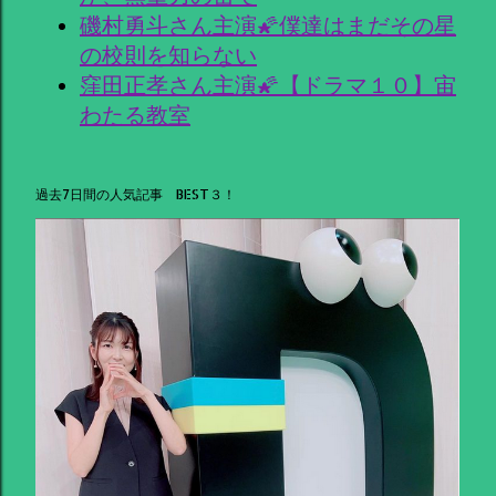
磯村勇斗さん主演🌠僕達はまだその星
の校則を知らない
窪田正孝さん主演🌠【ドラマ１０】宙
わたる教室
過去7日間の人気記事 BEST３！