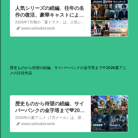
人気シリーズの続編、往年の名
作の復活、豪華キャストによる
骨太な新作が熱い！📺2026年7
2026年7月期の「夏ドラマ」は、人気シリーズの続編から、往年の名作の復活、豪華キャストによる骨太な新作まで、かなり熱いラインアップが出そろっています！
月期（夏ドラマ）
www.carbodiet.work
歴史ものから待望の続編、サイバーパンクの金字塔まで💛2026夏アニ
メの注目作品
歴史ものから待望の続編、サイ
バーパンクの金字塔まで💛2026
夏アニメの注目作品
2026年の夏アニメ（7月クール）は、歴史ものから待望の続編、サイバーパンクの金字塔まで、かなり見ごたえのある強力なラインナップが揃っています！ その中でも特に注目を集めている話題作を、いくつか厳選してご紹介します。
www.carbodiet.work