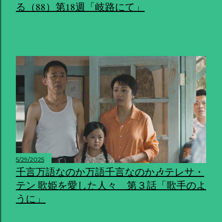
る（88）第18週「岐路にて」
共有
5/29/2025
千言万語なのか万語千言なのか🎶テレサ・
テン 歌姫を愛した人々 第３話「歌手のよ
うに」
共有