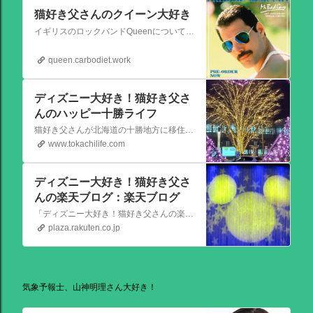
猫好き父さんのクイーン大好き
イギリスのロックバンドQueenについての情報をアップします。
queen.carbodiet.work
ディズニー大好き！猫好き父さ
んのハッピー十勝ライフ
猫好き父さんが北海道の十勝地方に移住しました。なれない北海道の暮らしについてお伝えします。
www.tokachilife.com
ディズニー大好き！猫好き父さ
んの楽天ブログ：楽天ブログ
「ディズニー大好き！猫好き父さんの楽天ブログ」にようこそ！ いろんなブログサービスが廃止になるなか満を持して楽天ブログをはじめようと思います。 よろしくお願いいたします。
plaza.rakuten.co.jp
気象予報士、山神明理さん大好き！