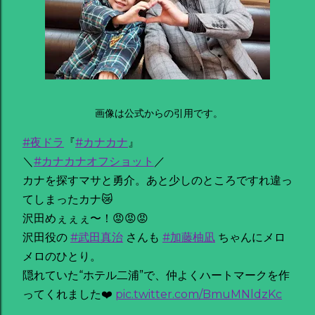
画像は公式からの引用です。
#夜ドラ
『
#カナカナ
』
＼
#カナカナオフショット
／
カナを探すマサと勇介。あと少しのところですれ違っ
てしまったカナ😿
沢田めぇぇぇ〜！😡😡😡
沢田役の
#武田真治
さんも
#加藤柚凪
ちゃんにメロ
メロのひとり。
隠れていた“ホテル二浦”で、仲よくハートマークを作
ってくれました❤️
pic.twitter.com/BmuMNldzKc