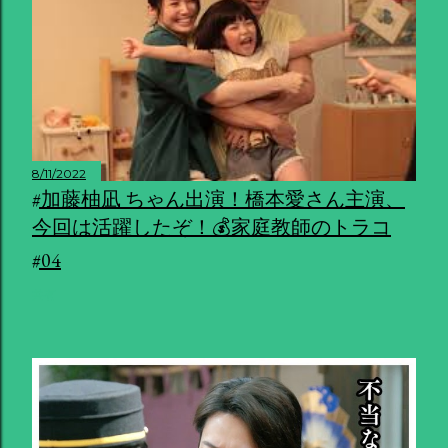
8/11/2022
#加藤柚凪 ちゃん出演！橋本愛さん主演、
今回は活躍したぞ！💰家庭教師のトラコ
#04
共有