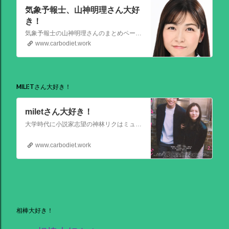
気象予報士、山神明理さん大好
き！
気象予報士の山神明理さんのまとめページを作成しました。情報があればこれからも更新します。 #山上明理 さんではありません、#山神明理 さんです。 #山神さんロス #気象予報士 #防災士 #山上あかり #DayDay
www.carbodiet.work
MILETさん大好き！
miletさん大好き！
大学時代に小説家志望の神林リクはミュージシャンを目指す前園ミナミと出会う。二人は互いに一目惚れして結婚。 8年後、リクは超人気のベストセラー作家となるがミナミは志半ばで夢を諦めていた。そんなある日ミナミとケンカした翌朝リクが目覚めると、なぜかミナミは大スターでリクは小説家ではなくいち編集者という世界
www.carbodiet.work
相棒大好き！