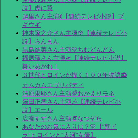
説】虎に翼
趣里さん主演💃【連続テレビ小説】ブ
ギウギ
神木隆之介さん主演🌸【連続テレビ小
説】らんまん
黒島結菜さん主演💛ちむどんどん
福原遥さん主演🛫【連続テレビ小説】
舞いあがれ！
３世代ヒロインが描く１００年物語📻
カムカムエヴリバディ
清原果耶さん主演🌈おかえりモネ
窪田正孝さん主演🎶【連続テレビ小
説】エール
広瀬すずさん主演👒なつぞら
あなたのお気に入りは？💛【“朝ド
ラ”ヒロインと“大河”女優】