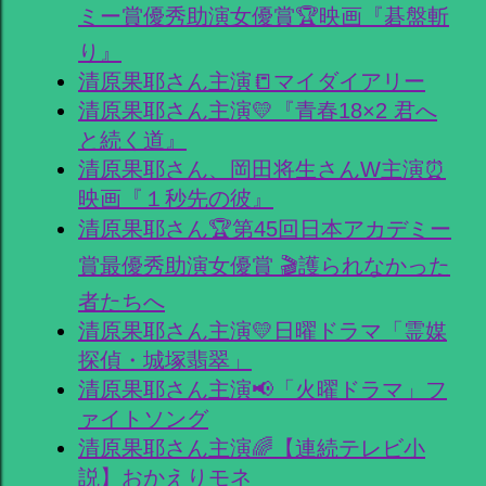
ミー賞優秀助演女優賞🏆映画『碁盤斬
り』
清原果耶さん主演📒マイダイアリー
清原果耶さん主演💛『青春18×2 君へ
と続く道』
清原果耶さん、岡田将生さんW主演⏰
映画『１秒先の彼』
清原果耶さん🏆第45回日本アカデミー
賞最優秀助演女優賞 🎬護られなかった
者たちへ
清原果耶さん主演💛日曜ドラマ「霊媒
探偵・城塚翡翠」
清原果耶さん主演📢「火曜ドラマ」フ
ァイトソング
清原果耶さん主演🌈【連続テレビ小
説】おかえりモネ