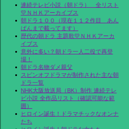
連続テレビ小説（朝ドラ） 全リスト
💛ＮＨＫアーカイブス
朝ドラ１００（現在１１２作目 あん
ぱんまで載ってます）
歴代の朝ドラ 主題歌💛ＮＨＫアーカ
イブス
意外に多い？朝ドラ一人二役で再登
場！
朝ドラ名物ダメ親父
スピンオフドラマが制作された主な朝
ドラ一覧
NHK大阪放送局（BK）制作 連続テレ
ビ小説 全作品リスト（確認可能な範
囲）
ヒロイン誕生！ドラマチックなオンナ
たち