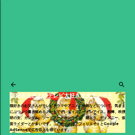
スキップしてメイン コンテンツに移動
猫好き父さんのテレビ大好きオタクノート
猫好きのお父さんがテレビドラマやアニメ、映画などについて、気まま
にぶつぶつ書き留めるノートです。ディズニーオンアイス、相棒、科捜
研の女、ガンダム、ソードアートオンライン、朝ドラ、ディズニー、仮
面ライダーとか多いです。このサイトはアフィリエイトとGoogle
AdSenseで広告収入を得ています。