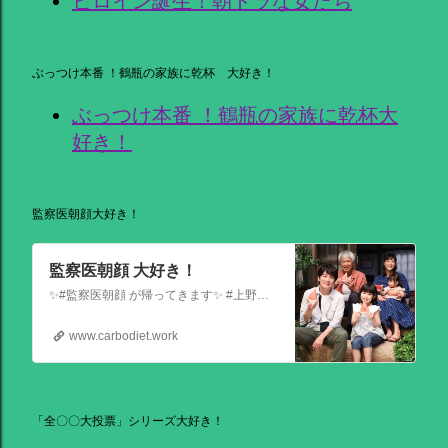
ヒロイン誕生！朝ドラな女たち
ぶっつけ本番 ！鶴瓶の家族に乾杯 大好き！
ぶっつけ本番 ！鶴瓶の家族に乾杯大
好き！
監察医朝顔大好き！
監察医朝顔 大好き！
✨#監察医朝顔 が帰ってきます✨ #上野樹里 主演 『監察医朝顔2025新春SP』 ＼＼1月3日(金)夜9時から／／ 法医学者であり母である 朝顔が人々の最期と向き合う… 父(#時任三郎)との別れ… そして桑原(#風間俊介)が託されたものとは… お正月にぜひ観ていただきたい 温かい物語です
www.carbodiet.work
「全〇〇大投票」シリーズ大好き！