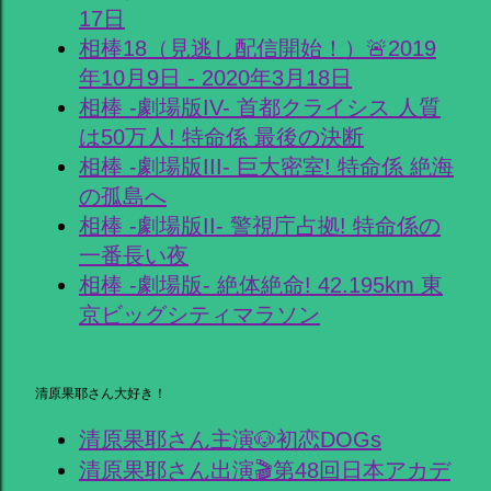
17日
相棒18（見逃し配信開始！）🚨2019
年10月9日 - 2020年3月18日
相棒 -劇場版IV- 首都クライシス 人質
は50万人! 特命係 最後の決断
相棒 -劇場版III- 巨大密室! 特命係 絶海
の孤島へ
相棒 -劇場版II- 警視庁占拠! 特命係の
一番長い夜
相棒 -劇場版- 絶体絶命! 42.195km 東
京ビッグシティマラソン
清原果耶さん大好き！
清原果耶さん主演🐶初恋DOGs
清原果耶さん出演🎬第48回日本アカデ