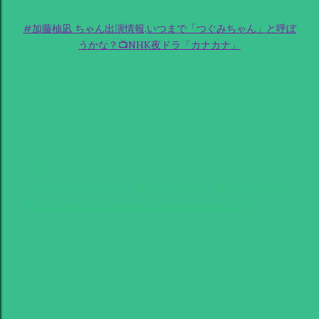
#加藤柚凪 ちゃん出演情報,いつまで「つぐみちゃん」と呼ぼ
うかな？📺NHK夜ドラ「カナカナ」
共有
Labels:
stopwar
カナカナ
加藤柚凪
宮崎美子
橋本じゅん
桐山漣
新川優愛
前田旺志郎
白石聖
武田真治
夜ドラ
眞栄田郷敦