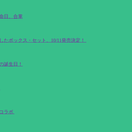
命日、合掌
たボックス・セット、10/11発売決定！
ーの誕生日！
？
ーコラボ