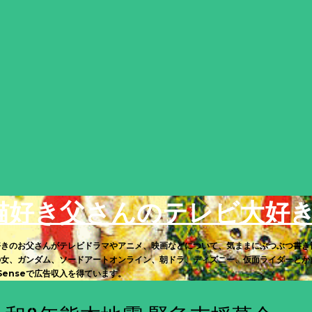
スキップしてメイン コンテンツに移動
猫好き父さんのテレビ大好
好きのお父さんがテレビドラマやアニメ、映画などについて、気ままにぶつぶつ書き
の女、ガンダム、ソードアートオンライン、朝ドラ、ディズニー、仮面ライダーとか多
Senseで広告収入を得ています。