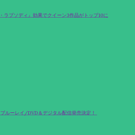
・ラプソディ』効果でクイーン3作品がトップ10に
ィブルーレイ/DVD＆デジタル配信発売決定！