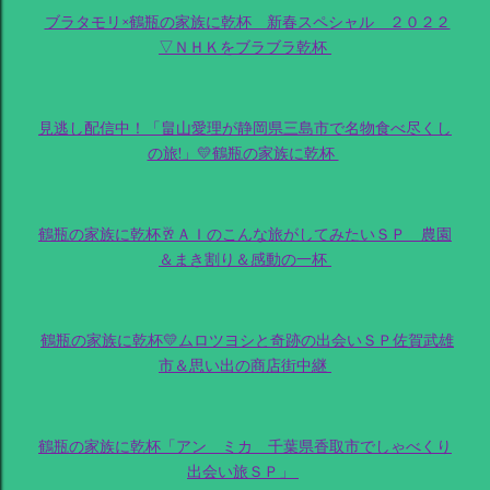
ブラタモリ×鶴瓶の家族に乾杯 新春スペシャル ２０２２
▽ＮＨＫをブラブラ乾杯
見逃し配信中！「畠山愛理が静岡県三島市で名物食べ尽くし
の旅!」💛鶴瓶の家族に乾杯
鶴瓶の家族に乾杯🥂ＡＩのこんな旅がしてみたいＳＰ 農園
＆まき割り＆感動の一杯
鶴瓶の家族に乾杯💛ムロツヨシと奇跡の出会いＳＰ佐賀武雄
市＆思い出の商店街中継
鶴瓶の家族に乾杯「アン ミカ 千葉県香取市でしゃべくり
出会い旅ＳＰ」