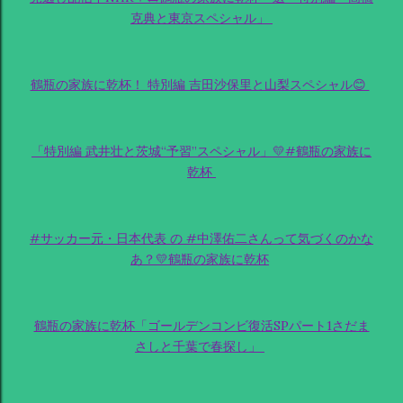
克典と東京スペシャル」
鶴瓶の家族に乾杯！ 特別編 吉田沙保里と山梨スペシャル😊
「特別編 武井壮と茨城“予習”スペシャル」💛#鶴瓶の家族に
乾杯
#サッカー元・日本代表 の #中澤佑二さんって気づくのかな
あ？💛鶴瓶の家族に乾杯
鶴瓶の家族に乾杯「ゴールデンコンビ復活SPパート1さだま
さしと千葉で春探し」