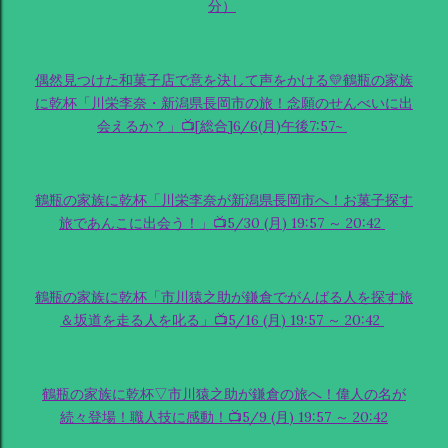
分）
偶然見つけた和菓子店で意を決して声をかける💛鶴瓶の家族
に乾杯「川栄李奈・新潟県長岡市の旅！念願のせんべいに出
会えるか？」📺[総合]6/6(月)午後7:57~
鶴瓶の家族に乾杯「川栄李奈が新潟県長岡市へ！お菓子探す
旅であんこに出会う！」📺5/30 (月) 19:57 ～ 20:42
鶴瓶の家族に乾杯「市川猿之助が鎌倉でがんばる人を探す旅
＆坂道を走る人を叱る」📺5/16 (月) 19:57 ～ 20:42
鶴瓶の家族に乾杯▽市川猿之助が鎌倉の旅へ！偉人の名が
続々登場！職人技に感動！📺5/9 (月) 19:57 ～ 20:42