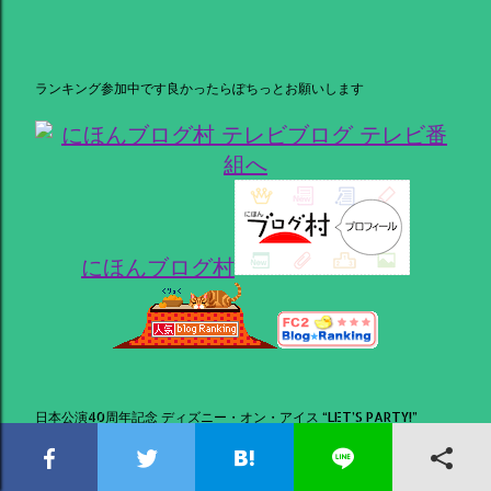
ランキング参加中です良かったらぽちっとお願いします
にほんブログ村
日本公演40周年記念 ディズニー・オン・アイス “LET’S PARTY!”
オープニング40 Party！