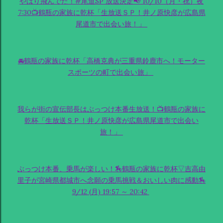
やはり飛んでた！#尾道SP 放送決定📢 10/10（月・祝）夜
7:30📺鶴瓶の家族に乾杯「生放送ＳＰ！井ノ原快彦が広島県
尾道市で出会い旅！」
🚘鶴瓶の家族に乾杯「高橋克典が三重県鈴鹿市へ！モーター
スポーツの町で出会い旅」
我らが街の宣伝部長はぶっつけ本番生放送！📺鶴瓶の家族に
乾杯「生放送ＳＰ！井ノ原快彦が広島県尾道市で出会い
旅！」
ぶっつけ本番、乗馬が楽しい！🏇鶴瓶の家族に乾杯▽吉高由
里子が宮崎県都城市へ念願の乗馬挑戦＆おいしい肉に感動🏇
9/12 (月) 19:57 ～ 20:42