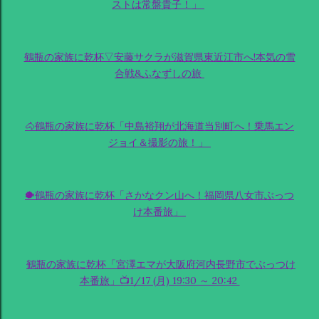
ストは常盤貴子！」
鶴瓶の家族に乾杯▽安藤サクラが滋賀県東近江市へ!本気の雪
合戦&ふなずしの旅
🐴鶴瓶の家族に乾杯「中島裕翔が北海道当別町へ！乗馬エン
ジョイ＆撮影の旅！」
🐡鶴瓶の家族に乾杯「さかなクン山へ！福岡県八女市ぶっつ
け本番旅」
鶴瓶の家族に乾杯「宮澤エマが大阪府河内長野市でぶっつけ
本番旅」📺1/17 (月) 19:30 ～ 20:42