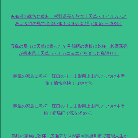
🐬鶴瓶の家族に乾杯 杉野遥亮が熊本上天草へ！イルカふれ
あい＆猫の島で出会い旅！🚢10/30 (月) 19:57 ～ 20:42
五島の帰りに天草に寄った？🏝鶴瓶の家族に乾杯 杉野遥亮
が熊本県上天草市へ！カニ＆エビを楽しむ島巡り！
鶴瓶の家族に乾杯 江口のりこ山形県上山市ぶっつけ本番
旅！愉快痛快！ぼやき節
鶴瓶の家族に乾杯 江口のりこ山形県上山市ぶっつけ本番
旅！宿場町で涼を求めて…
鶴瓶の家族に乾杯 広瀬アリスが静岡県掛川市で芸能人生か