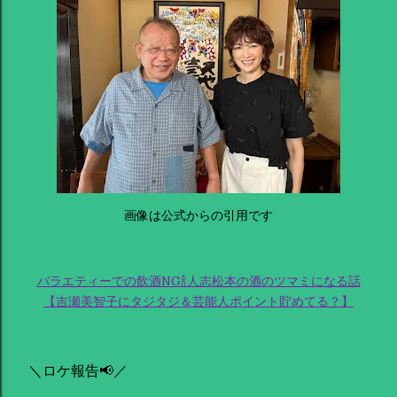
画像は公式からの引用です
バラエティーでの飲酒NG🍾人志松本の酒のツマミになる話
【吉瀬美智子にタジタジ＆芸能人ポイント貯めてる？】
＼ロケ報告📢／