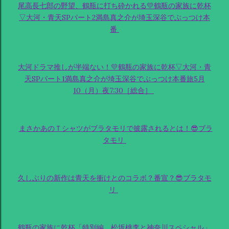
尾高長七郎の野望、鶴瓶に打ち砕かれる💛鶴瓶の家族に乾杯
▽大河・青天SPパート2満島真之介が埼玉深谷でぶっつけ本
番
大河ドラマ推しが半端ない！💛鶴瓶の家族に乾杯▽大河・青
天SPパート1満島真之介が埼玉深谷でぶっつけ本番旅5月
10（月）夜7:30［総合］
まさかあのＴシャツがブラタモリで披露されるとは！😎ブラ
タモリ
久しぶりの新作は青天を衝けとのコラボ？番宣？😎ブラタモ
リ
鶴瓶の家族に乾杯「特別編 松坂桃李と神奈川スペシャル」