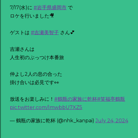
7/17(水)に
#岩手県盛岡市
で
ロケを行いました🎥
ゲストは
#吉瀬美智子
さん💕
吉瀬さんは
人生初のぶっつけ本番旅
仲よし2人の息の合った
掛け合いは必見です👀
放送をお楽しみに！
#鶴瓶の家族に乾杯
#笑福亭鶴瓶
pic.twitter.com/ImwbbU7XZ5
— 鶴瓶の家族に乾杯 (@nhk_kanpai)
July 24, 2024