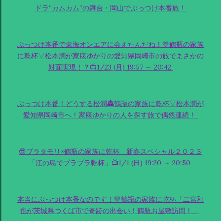
ドラ“カムカム”の舞台・岡山でぶっつけ本番旅！
ぶっつけ本番で東海オンエアに会えたんだね！💛鶴瓶の家族
に乾杯▽松本潤が家康ゆかりの愛知県岡崎市の旅でまさかの
対面実現！？📺1/23 (月) 19:57 ～ 20:42
ぶっつけ本番！どうする松潤🏯鶴瓶の家族に乾杯▽松本潤が
愛知県岡崎市へ！家康ゆかりの人を探す旅で偶然連続！
😎ブラタモリ×鶴瓶の家族に乾杯 新春スペシャル２０２３
「江の島でブラブラ乾杯」📺1/1 (日) 19:20 ～ 20:50
本当にぶっつけ本番なのです！💛鶴瓶の家族に乾杯「二宮和
也が茨城県つくば市で奇跡の出会い！鶴瓶お屋敷訪問！」