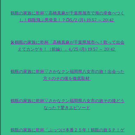
鶴瓶の家族に乾杯▽高橋真麻が千葉県旭市で海の幸食べつく
し！鶴瓶飛ぶ男発見！？📺5/2 (月) 19:57 ～ 20:42
🎤鶴瓶の家族に乾杯「高橋真麻が千葉県旭市へ！歌って出会
えてカンゲキ！（前編）」4/25 (月) 19:57 ～ 20:42
鶴瓶の家族に乾杯▽さかなクン福岡県八女市の旅！出会った
方々のその後を徹底取材
鶴瓶の家族に乾杯▽さかなクン福岡県八女市の旅その後どう
なった？驚きエピソード
鶴瓶の家族に乾杯「ぶっつけ本番２５年！鶴瓶の旅ＳＰ！ゲ