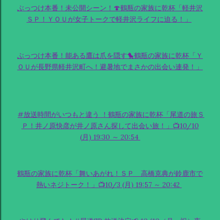
ぶっつけ本番！未公開シーン！🍄鶴瓶の家族に乾杯「軽井沢
ＳＰ！ＹＯＵが女子トークで軽井沢ライフに迫る！」
ぶっつけ本番！能ある鷹は爪を隠す🐤鶴瓶の家族に乾杯「Ｙ
ＯＵが長野県軽井沢町へ！避暑地でまさかの出会い連発！」
#放送時間がいつもと違う ！鶴瓶の家族に乾杯「尾道の旅Ｓ
Ｐ！井ノ原快彦が井ノ原さん探して出会い旅！」📺10/10
(月) 19:30 ～ 20:54
鶴瓶の家族に乾杯「舞いあがれ！ＳＰ 高橋克典が鈴鹿市で
熱いネジトーク！」📺10/3 (月) 19:57 ～ 20:42