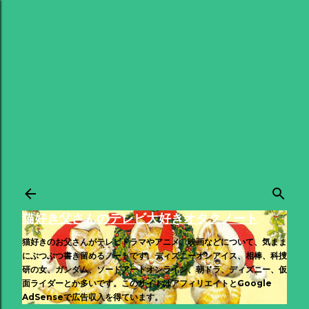
スキップしてメイン コンテンツに移動
猫好き父さんのテレビ大好きオタクノート
猫好きのお父さんがテレビドラマやアニメ、映画などについて、気まま
にぶつぶつ書き留めるノートです。ディズニーオンアイス、相棒、科捜
研の女、ガンダム、ソードアートオンライン、朝ドラ、ディズニー、仮
面ライダーとか多いです。このサイトはアフィリエイトとGoogle
AdSenseで広告収入を得ています。