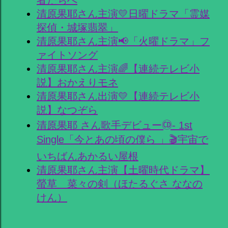
清原果耶さん主演💛日曜ドラマ「霊媒
探偵・城塚翡翠」
清原果耶さん主演📢「火曜ドラマ」フ
ァイトソング
清原果耶さん主演🌈【連続テレビ小
説】おかえりモネ
清原果耶さん出演💛【連続テレビ小
説】なつぞら
清原果耶 さん歌手デビュー🄭- 1st
Single「今とあの頃の僕ら 」🎬宇宙で
いちばんあかるい屋根
清原果耶さん主演【土曜時代ドラマ】
螢草 菜々の剣（ほたるぐさ ななの
けん）