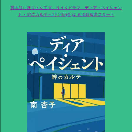
貫地谷しほりさん主演、ＮＨＫドラマ ディア・ペイシェン
ト ～絆のカルテ～7月17日(金)よる10時放送スタート