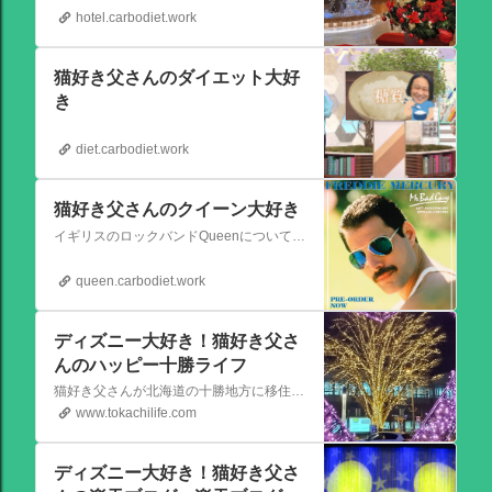
hotel.carbodiet.work
猫好き父さんのダイエット大好
き
diet.carbodiet.work
猫好き父さんのクイーン大好き
イギリスのロックバンドQueenについての情報をアップします。
queen.carbodiet.work
ディズニー大好き！猫好き父さ
んのハッピー十勝ライフ
猫好き父さんが北海道の十勝地方に移住しました。なれない北海道の暮らしについてお伝えします。
www.tokachilife.com
ディズニー大好き！猫好き父さ