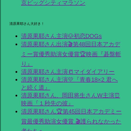
京ビッグシティマラソン
清原果耶さん大好き！
清原果耶さん主演🐶初恋DOGs
清原果耶さん出演🎬第48回日本アカデ
ミー賞優秀助演女優賞🏆映画『碁盤斬
り』
清原果耶さん主演📒マイダイアリー
清原果耶さん主演💛『青春18×2 君へ
と続く道』
清原果耶さん、岡田将生さんW主演⏰
映画『１秒先の彼』
清原果耶さん🏆第45回日本アカデミー
賞最優秀助演女優賞 🎬護られなかった
者たちへ