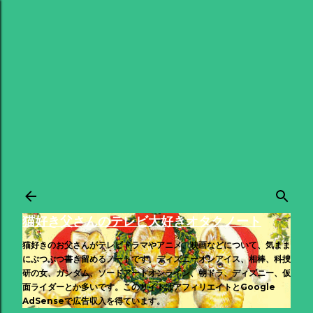
スキップしてメイン コンテンツに移動
猫好き父さんのテレビ大好きオタクノート
猫好きのお父さんがテレビドラマやアニメ、映画などについて、気まま
にぶつぶつ書き留めるノートです。ディズニーオンアイス、相棒、科捜
研の女、ガンダム、ソードアートオンライン、朝ドラ、ディズニー、仮
面ライダーとか多いです。このサイトはアフィリエイトとGoogle
AdSenseで広告収入を得ています。