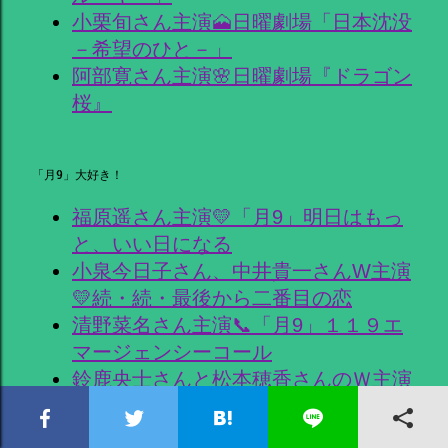
小栗旬さん主演🗻日曜劇場「日本沈没
－希望のひと－」
阿部寛さん主演🌸日曜劇場『ドラゴン
桜』
「月9」大好き！
福原遥さん主演💛「月9」明日はもっ
と、いい日になる
小泉今日子さん、中井貴一さんW主演
💛続・続・最後から二番目の恋
清野菜名さん主演📞「月9」１１９エ
マージェンシーコール
鈴鹿央士さんと松本穂香さんのＷ主演
🔎「月9」嘘解きレトリック
波瑠さん主演🚑「月9」ナイト・ドク