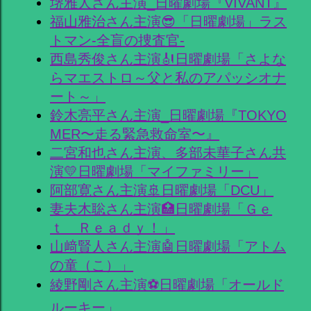
堺雅人さん主演_日曜劇場『VIVANT』
福山雅治さん主演😎「日曜劇場」ラス
トマン-全盲の捜査官-
西島秀俊さん主演🎻日曜劇場「さよな
らマエストロ～父と私のアパッシオナ
ート～」
鈴木亮平さん主演_日曜劇場『TOKYO
MER〜走る緊急救命室〜』
二宮和也さん主演、多部未華子さん共
演💛日曜劇場「マイファミリー」
阿部寛さん主演🚢日曜劇場「DCU」
妻夫木聡さん主演🏥日曜劇場「Ｇｅ
ｔ Ｒｅａｄｙ！」
山﨑賢人さん主演🤖日曜劇場「アトム
の童（こ）」
綾野剛さん主演⚽日曜劇場「オールド
ルーキー」