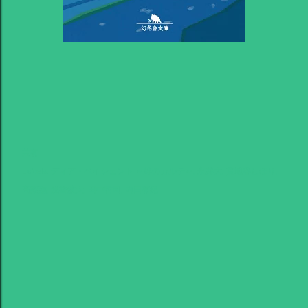
共有
Labels:
ディア・ペイシェント ～絆のカルテ～
永井大
貫地谷しほり
高梨臨
浅香航大
田中哲司
内田有紀