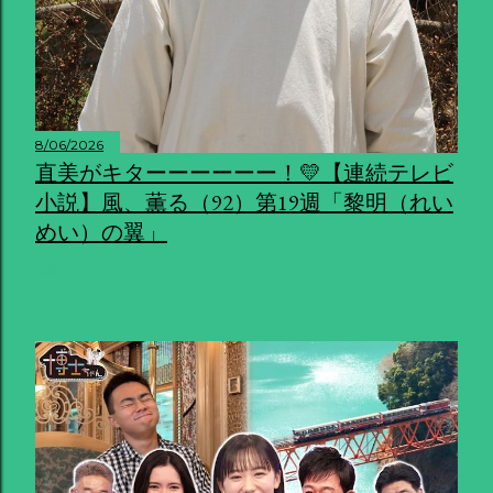
8/06/2026
直美がキターーーーーー！💛【連続テレビ
小説】風、薫る（92）第19週「黎明（れい
めい）の翼」
共有