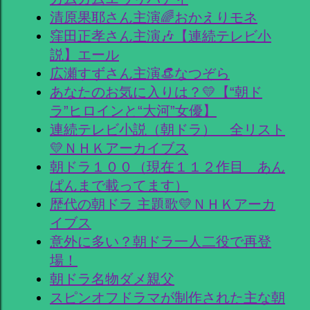
清原果耶さん主演🌈おかえりモネ
窪田正孝さん主演🎶【連続テレビ小
説】エール
広瀬すずさん主演👒なつぞら
あなたのお気に入りは？💛【“朝ド
ラ”ヒロインと“大河”女優】
連続テレビ小説（朝ドラ） 全リスト
💛ＮＨＫアーカイブス
朝ドラ１００（現在１１２作目 あん
ぱんまで載ってます）
歴代の朝ドラ 主題歌💛ＮＨＫアーカ
イブス
意外に多い？朝ドラ一人二役で再登
場！
朝ドラ名物ダメ親父
スピンオフドラマが制作された主な朝