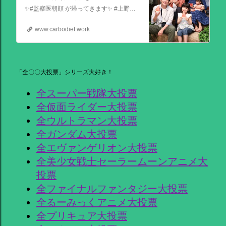
✨#監察医朝顔 が帰ってきます✨ #上野樹里 主演 『監察医朝顔2025新春SP』 ＼＼1月3日(金)夜9時から／／ 法医学者であり母である 朝顔が人々の最期と向き合う… 父(#時任三郎)との別れ… そして桑原(#風間俊介)が託されたものとは… お正月にぜひ観ていただきたい 温かい物語です
www.carbodiet.work
「全〇〇大投票」シリーズ大好き！
全スーパー戦隊大投票
全仮面ライダー大投票
全ウルトラマン大投票
全ガンダム大投票
全エヴァンゲリオン大投票
全美少女戦士セーラームーンアニメ大
投票
全ファイナルファンタジー大投票
全るーみっくアニメ大投票
全プリキュア大投票