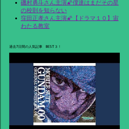
磯村勇斗さん主演🌠僕達はまだその星
の校則を知らない
窪田正孝さん主演🌠【ドラマ１０】宙
わたる教室
過去7日間の人気記事 BEST３！