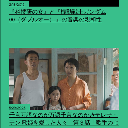
2/18/2019
『科捜研の女』と『機動戦士ガンダム
00（ダブルオー） 』の音楽の親和性
共有
5/29/2025
千言万語なのか万語千言なのか🎶テレサ・
テン 歌姫を愛した人々 第３話「歌手のよ