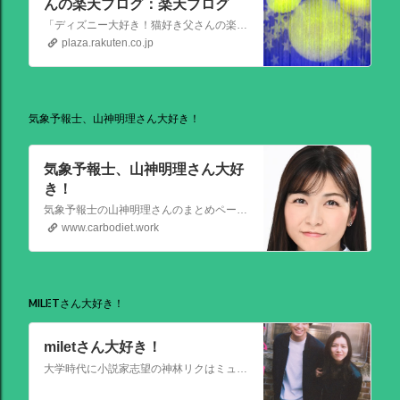
んの楽天ブログ：楽天ブログ
「ディズニー大好き！猫好き父さんの楽天ブログ」にようこそ！ いろんなブログサービスが廃止になるなか満を持して楽天ブログをはじめようと思います。 よろしくお願いいたします。
plaza.rakuten.co.jp
気象予報士、山神明理さん大好き！
気象予報士、山神明理さん大好
き！
気象予報士の山神明理さんのまとめページを作成しました。情報があればこれからも更新します。 #山上明理 さんではありません、#山神明理 さんです。 #山神さんロス #気象予報士 #防災士 #山上あかり #DayDay
www.carbodiet.work
MILETさん大好き！
miletさん大好き！
大学時代に小説家志望の神林リクはミュージシャンを目指す前園ミナミと出会う。二人は互いに一目惚れして結婚。 8年後、リクは超人気のベストセラー作家となるがミナミは志半ばで夢を諦めていた。そんなある日ミナミとケンカした翌朝リクが目覚めると、なぜかミナミは大スターでリクは小説家ではなくいち編集者という世界