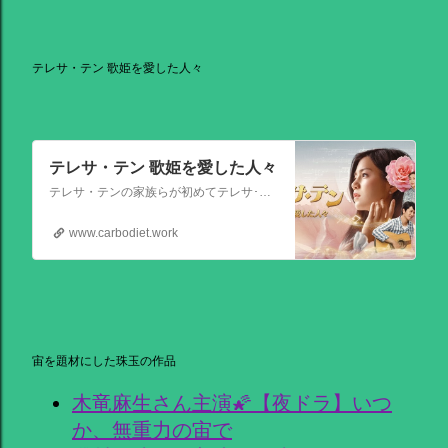
テレサ・テン 歌姫を愛した人々
テレサ・テン 歌姫を愛した人々
テレサ・テンの家族らが初めてテレサ･テンの伝記的物語の撮影を許可した作品。テレサ・テンの伝説的な人生を誕生から描く。彼女がいかにして歌の道に踏み出し、いかにして一代の女王となったか、そしてその過程でいかにして苦悩と困難を乗り越えたか、その物語が披露される。
www.carbodiet.work
宙を題材にした珠玉の作品
木竜麻生さん主演🌠【夜ドラ】いつ
か、無重力の宙で