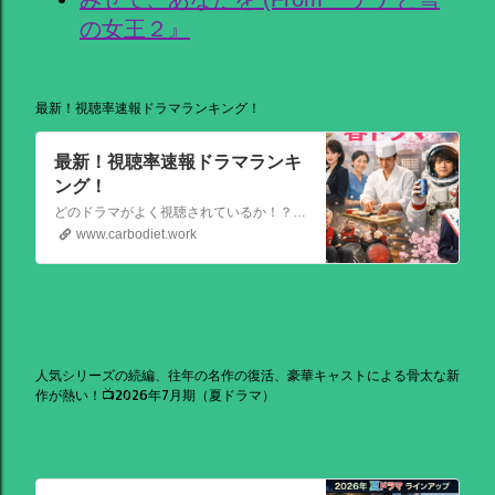
の女王２』
最新！視聴率速報ドラマランキング！
最新！視聴率速報ドラマランキ
ング！
どのドラマがよく視聴されているか！？視聴率速報ドラマランキングを大公開！相棒強し！日曜劇場強し！
www.carbodiet.work
人気シリーズの続編、往年の名作の復活、豪華キャストによる骨太な新
作が熱い！📺2026年7月期（夏ドラマ）