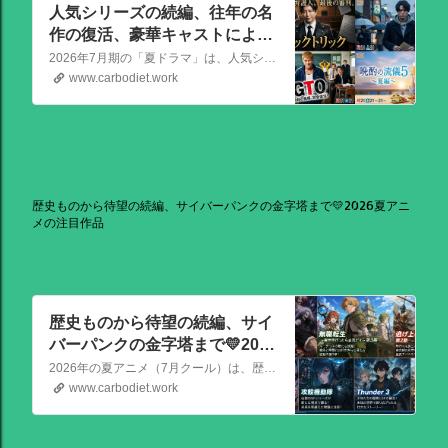
人気シリーズの続編、往年の名
作の復活、豪華キャストによる
骨太な新作が熱い！📺2026年7
2026年7月期の「夏ドラマ」は、人気シリーズの続編から、往年の名作の復活、豪華キャストによる骨太な新作まで、かなり熱いラインアップが出そろっています！
月期（夏ドラマ）
www.carbodiet.work
歴史ものから待望の続編、サイバーパンクの金字塔まで💛2026夏アニ
メの注目作品
歴史ものから待望の続編、サイ
バーパンクの金字塔まで💛2026
夏アニメの注目作品
2026年の夏アニメ（7月クール）は、歴史ものから待望の続編、サイバーパンクの金字塔まで、かなり見ごたえのある強力なラインナップが揃っています！ その中でも特に注目を集めている話題作を、いくつか厳選してご紹介します。
www.carbodiet.work