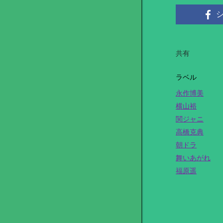
共有
ラベル
永作博美
横山裕
関ジャニ
高橋克典
朝ドラ
舞いあがれ
福原遥