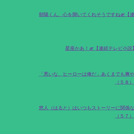
朝陽くん、心を開いてくれそうですね🛫【
星座かあ！🛫【連続テレビ小
「悪いな、ヒーローは俺だ」あくまでも爽や
（５８
悠人（はると）はいつもストーリーに関係な
（５７