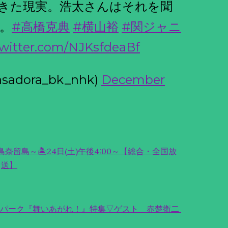
きた現実。浩太さんはそれを聞
。
#高橋克典
#横山裕
#関ジャニ
twitter.com/NJKsfdeaBf
dora_bk_nhk)
December
留島～🏝24日(土)午後4:00～【総合・全国放
送】
オパーク『舞いあがれ！』特集▽ゲスト 赤楚衛二