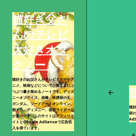
猫好き父さ
んのテレビ
大好きオタ
クノート
猫好きのお父さんがテレビドラマやア
ニメ、映画などについて、気ままにぶ
つぶつ書き留めるノートです。ディズ
ニーオンアイス、相棒、科捜研の女、
ガンダム、ソードアートオンライン、
猫
朝ドラ、ディズニー、仮面ライダーと
研
か多いです。このサイトはアフィリエ
Ad
イトとGoogle AdSenseで広告収
入を得ています。