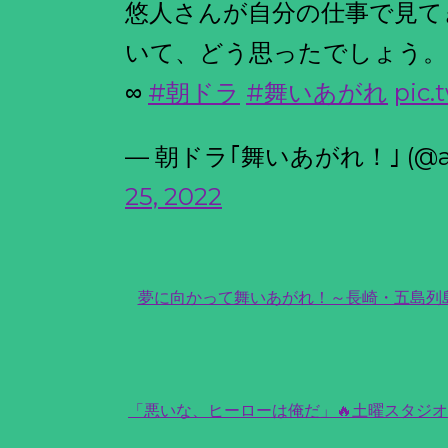
悠人さんが自分の仕事で見て
いて、どう思ったでしょう。
∞
#朝ドラ
#舞いあがれ
pic.
— 朝ドラ｢舞いあがれ！｣ (@asa
25, 2022
夢に向かって舞いあがれ！～長崎・五島列島奈
「悪いな、ヒーローは俺だ」🔥土曜スタジ