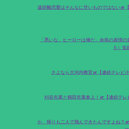
遠距離恋愛はそんなに甘いものではない🛫
「悪いな、ヒーローは俺だ」余裕の表情の
５）笑
さよなら大河内教官🛫【連続テレビ
刈谷先輩と鶴田先輩参上！🛫【連続テ
か、帰りも二人で飛んできたんですよね？