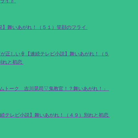
フライト
小説】舞いあがれ！（５１）笑顔のフライ
が正しい🍦【連続テレビ小説】舞いあがれ！（５
別れと初恋
アムトーク 吉川晃司▽鬼教官！？舞いあがれ！」
連続テレビ小説】舞いあがれ！（４９）別れと初恋