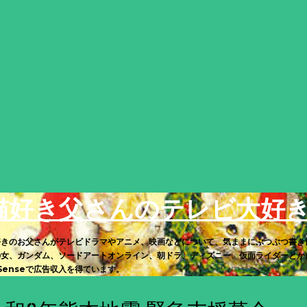
スキップしてメイン コンテンツに移動
猫好き父さんのテレビ大好
好きのお父さんがテレビドラマやアニメ、映画などについて、気ままにぶつぶつ書き
の女、ガンダム、ソードアートオンライン、朝ドラ、ディズニー、仮面ライダーとか多
Senseで広告収入を得ています。