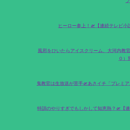
ヒーロー参上！🛫【連続テレビ
風邪をひいたらアイスクリーム、大河内教官
０）
鬼教官は生放送が苦手🛫あさイチ「プレミ
特訓のやりすぎでもしかして知恵熱？🛫【