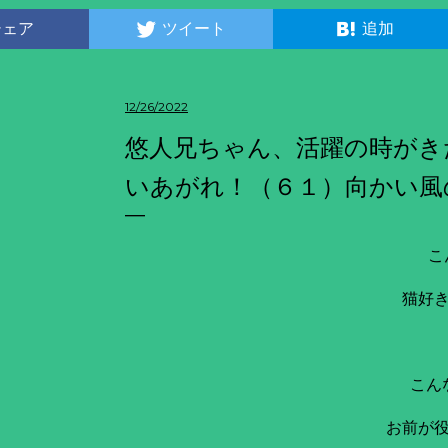
シェア
ツイート
追加
12/26/2022
悠人兄ちゃん、活躍の時がき
いあがれ！（６１）向かい風
こ
猫好
こん
お前が