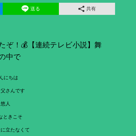
送る
共有
たぞ！💰【連続テレビ小説】舞
の中で
んにちは
き父さんです
悠人
なときこそ
役に立たなくて