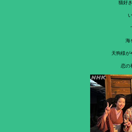
猫好
海
天狗様が
恋の