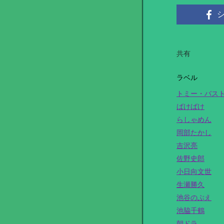
共有
ラベル
トミー・バス
ばけばけ
らしゃめん
岡部たかし
吉沢亮
佐野史郎
小日向文世
生瀬勝久
池谷のぶえ
池脇千鶴
朝ドラ