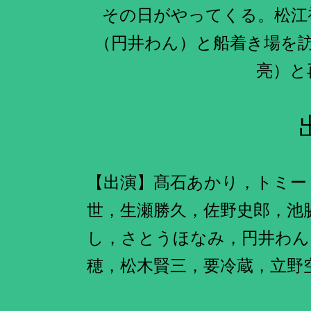
その日がやってくる。松江
（円井わん）と船着き場を
亮）と
【出演】髙石あかり，トミー
世，生瀬勝久，佐野史郎，池
し，さとうほなみ，円井わん
穂，松木賢三，要冷蔵，立野