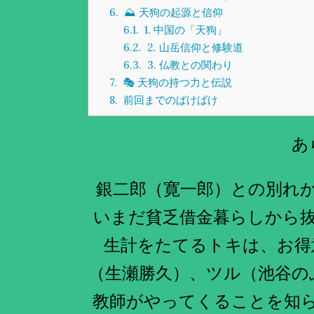
6.
⛰️ 天狗の起源と信仰
6.1.
1. 中国の「天狗」
6.2.
2. 山岳信仰と修験道
6.3.
3. 仏教との関わり
7.
🎭 天狗の持つ力と伝説
8.
前回までのばけばけ
あ
銀二郎（寛一郎）との別れ
いまだ貧乏借金暮らしから
生計をたてるトキは、お得
（生瀬勝久）、ツル（池谷の
教師がやってくることを知