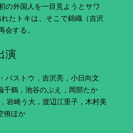
初の外国人を一目見ようとサワ
訪れたトキは、そこで錦織（吉沢
再会する。
出演
・バストウ，吉沢亮，小日向文
脇千鶴，池谷のぶえ，岡部たか
，岩崎う大，渡辺江里子，木村美
空侑ほか