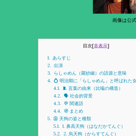
画像は公
目次
[
非表示
]
1.
あらすじ
2.
出演
3.
らしゃめん（羅紗緬）の語源と意味
4.
💍 明治期に「らしゃめん」と呼ばれた
4.1.
🧵 言葉の由来（比喩の構造）
4.2.
🗣️ 社会的背景
4.3.
💬 関連語
4.4.
🧭 まとめ
5.
👺 天狗の姿と種類
5.1.
1. 鼻高天狗（はなだかてんぐ）
5.2.
2. 烏天狗（からすてんぐ）