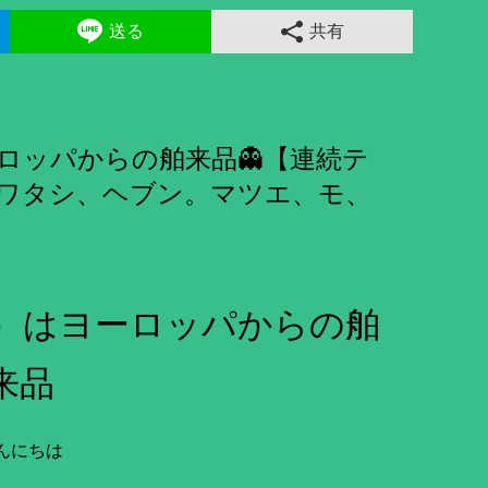
送る
共有
ロッパからの舶来品👻【連続テ
ワタシ、ヘブン。マツエ、モ、
）はヨーロッパからの舶
来品
んにちは