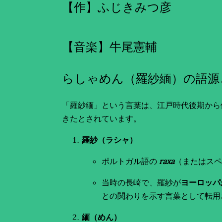
【作】ふじきみつ彦
【音楽】牛尾憲輔
らしゃめん（羅紗緬）の語源
「羅紗緬」という言葉は、江戸時代後期から
きたとされています。
羅紗（ラシャ）
ポルトガル語の
raxa
（またはス
当時の長崎で、羅紗が
ヨーロッパ
との関わりを示す言葉として転用
緬（めん）