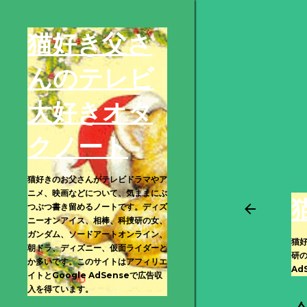
猫好き父さ
んのテレビ
大好きオタ
クノート
猫好きのお父さんがテレビドラマやア
ニメ、映画などについて、気ままにぶ
つぶつ書き留めるノートです。ディズ
ニーオンアイス、相棒、科捜研の女、
ガンダム、ソードアートオンライン、
猫
朝ドラ、ディズニー、仮面ライダーと
研
か多いです。このサイトはアフィリエ
Ad
イトとGoogle AdSenseで広告収
入を得ています。