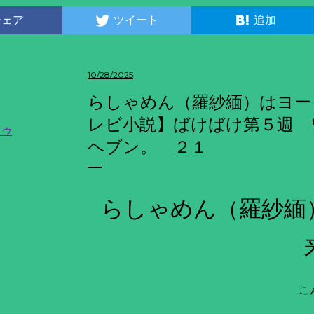
シェア
ツイート
追加
10/28/2025
らしゃめん（羅紗緬）はヨー
レビ小説】ばけばけ第５週 
トウ
ヘブン。 ２１
らしゃめん（羅紗緬
こ