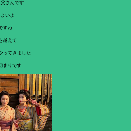
き父さんです
いよいよ
ですね
を越えて
やってきました
初まりです