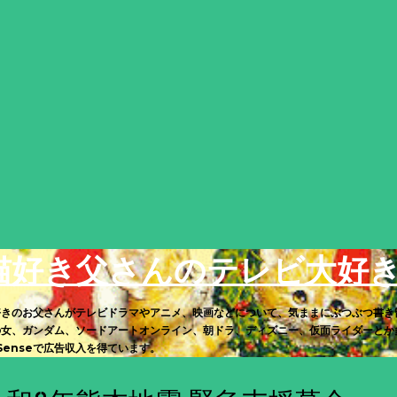
スキップしてメイン コンテンツに移動
猫好き父さんのテレビ大好
好きのお父さんがテレビドラマやアニメ、映画などについて、気ままにぶつぶつ書き
の女、ガンダム、ソードアートオンライン、朝ドラ、ディズニー、仮面ライダーとか多
Senseで広告収入を得ています。