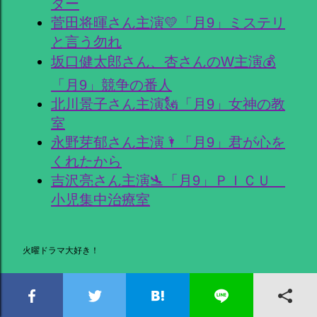
ター
菅田将暉さん主演💛「月9」ミステリ
と言う勿れ
坂口健太郎さん、杏さんのW主演💰
「月9」競争の番人
北川景子さん主演🗽「月9」女神の教
室
永野芽郁さん主演🌂「月9」君が心を
くれたから
吉沢亮さん主演🛬「月9」ＰＩＣＵ
小児集中治療室
火曜ドラマ大好き！
多部未華子さん主演💛対岸の家事〜こ
れが、私の生きる道！〜