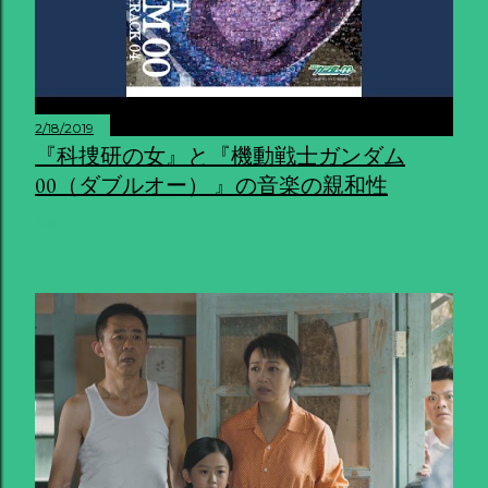
2/18/2019
『科捜研の女』と『機動戦士ガンダム
00（ダブルオー） 』の音楽の親和性
共有