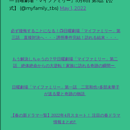
— 日曜劇場『マイファミリー』5月8日 第5話【公
式】 (@myfamily_tbs)
May 1, 2022
必ず後悔することになる！📺日曜劇場「マイファミリー」第
三話 直接対決へ・・・誘拐事件完結！訪れる結末・・・
もう解決しちゃうの？💛日曜劇場「マイファミリー」第二
話 絶体絶命からの大逆転！家族に訪れる奇跡の瞬間ー
日曜劇場「マイファミリー」第一話 二宮和也×多部未華子
が送る愛と奇跡の物語
【春の新ドラマ一覧】2022年4月スタート！ 注目の春ドラマ
情報まとめ!!