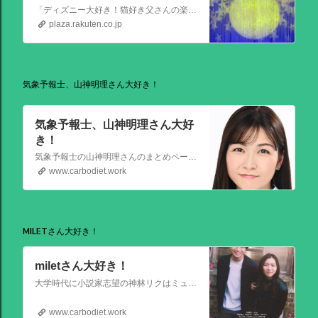
「ディズニー大好き！猫好き父さんの楽天ブログ」にようこそ！ いろんなブログサービスが廃止になるなか満を持して楽天ブログをはじめようと思います。 よろしくお願いいたします。
plaza.rakuten.co.jp
気象予報士、山神明理さん大好き！
気象予報士、山神明理さん大好
き！
気象予報士の山神明理さんのまとめページを作成しました。情報があればこれからも更新します。 #山上明理 さんではありません、#山神明理 さんです。 #山神さんロス #気象予報士 #防災士 #山上あかり #DayDay
www.carbodiet.work
MILETさん大好き！
miletさん大好き！
大学時代に小説家志望の神林リクはミュージシャンを目指す前園ミナミと出会う。二人は互いに一目惚れして結婚。 8年後、リクは超人気のベストセラー作家となるがミナミは志半ばで夢を諦めていた。そんなある日ミナミとケンカした翌朝リクが目覚めると、なぜかミナミは大スターでリクは小説家ではなくいち編集者という世界
www.carbodiet.work