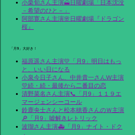
小栗旬さん主演🗻日曜劇場「日本沈没
－希望のひと－」
阿部寛さん主演🌸日曜劇場『ドラゴン
桜』
「月9」大好き！
福原遥さん主演💛「月9」明日はもっ
と、いい日になる
小泉今日子さん、中井貴一さんW主演
💛続・続・最後から二番目の恋
清野菜名さん主演📞「月9」１１９エ
マージェンシーコール
鈴鹿央士さんと松本穂香さんのＷ主演
🔎「月9」嘘解きレトリック
波瑠さん主演🚑「月9」ナイト・ドク