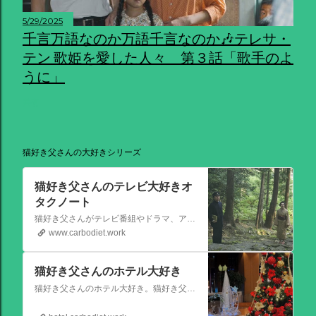
5/29/2025
千言万語なのか万語千言なのか🎶テレサ・
テン 歌姫を愛した人々 第３話「歌手のよ
うに」
共有
猫好き父さんの大好きシリーズ
猫好き父さんのテレビ大好きオ
タクノート
猫好き父さんがテレビ番組やドラマ、アニメ、特撮ヒーロー,そしてダイエットについて書いたブログです。
www.carbodiet.work
猫好き父さんのホテル大好き
猫好き父さんのホテル大好き。猫好き父さんが宿泊したホテルの情報を徒然なるままに書いていきます。