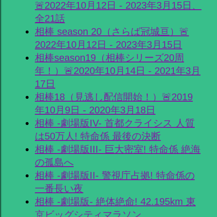
🚨2022年10月12日 - 2023年3月15日、
全21話
相棒 season 20（さらば冠城亘）🚨
2022年10月12日 - 2023年3月15日
相棒season19（相棒シリーズ20周
年！）🚨2020年10月14日 - 2021年3月
17日
相棒18（見逃し配信開始！）🚨2019
年10月9日 - 2020年3月18日
相棒 -劇場版IV- 首都クライシス 人質
は50万人! 特命係 最後の決断
相棒 -劇場版III- 巨大密室! 特命係 絶海
の孤島へ
相棒 -劇場版II- 警視庁占拠! 特命係の
一番長い夜
相棒 -劇場版- 絶体絶命! 42.195km 東
京ビッグシティマラソン