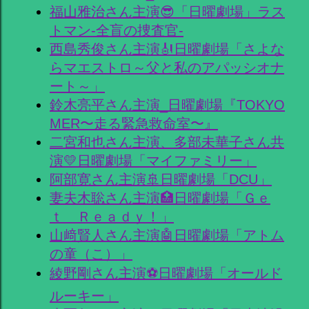
福山雅治さん主演😎「日曜劇場」ラス
トマン-全盲の捜査官-
西島秀俊さん主演🎻日曜劇場「さよな
らマエストロ～父と私のアパッシオナ
ート～」
鈴木亮平さん主演_日曜劇場『TOKYO
MER〜走る緊急救命室〜』
二宮和也さん主演、多部未華子さん共
演💛日曜劇場「マイファミリー」
阿部寛さん主演🚢日曜劇場「DCU」
妻夫木聡さん主演🏥日曜劇場「Ｇｅ
ｔ Ｒｅａｄｙ！」
山﨑賢人さん主演🤖日曜劇場「アトム
の童（こ）」
綾野剛さん主演⚽日曜劇場「オールド
ルーキー」