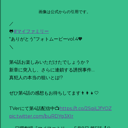
画像は公式からの引用です。
／
🐸
#マイファミリー
"ありがとう"フォトムービーvol.4🧡
＼
第4話お楽しみいただけたでしょうか？
新章に突入し、さらに連鎖する誘拐事件…
真犯人の本当の狙いとは!?
ぜひ第4話の感想もお待ちしてます👨‍👩‍👧🤍
TVerにて第4話配信中📺
https://t.co/2SqjLJfYOZ
pic.twitter.com/buRDYg3XIr