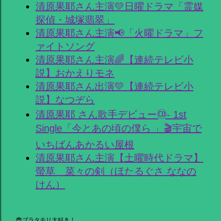
清原果耶さん主演💛日曜ドラマ「霊媒
探偵・城塚翡翠」
清原果耶さん主演📢「火曜ドラマ」フ
ァイトソング
清原果耶さん主演🌈【連続テレビ小
説】おかえりモネ
清原果耶さん出演💛【連続テレビ小
説】なつぞら
清原果耶 さん歌手デビュー🄭- 1st
Single「今とあの頃の僕ら 」🎬宇宙で
いちばんあかるい屋根
清原果耶さん主演【土曜時代ドラマ】
螢草 菜々の剣（ほたるぐさ ななの
けん）
😎ブラタモリ大好き！