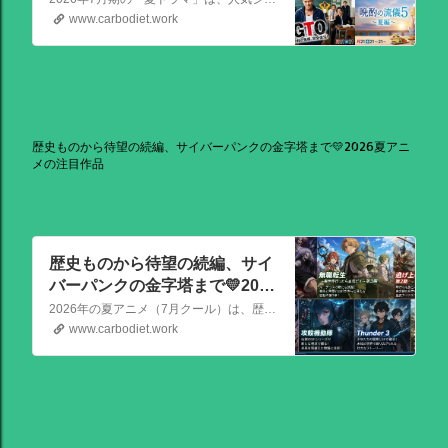
月期（夏ドラマ）
www.carbodiet.work
歴史ものから待望の続編、サイバーパンクの金字塔まで💛2026夏アニ
メの注目作品
歴史ものから待望の続編、サイ
バーパンクの金字塔まで💛2026
夏アニメの注目作品
2026年の夏アニメ（7月クール）は、歴史ものから待望の続編、サイバーパンクの金字塔まで、かなり見ごたえのある強力なラインナップが揃っています！ その中でも特に注目を集めている話題作を、いくつか厳選してご紹介します。
www.carbodiet.work