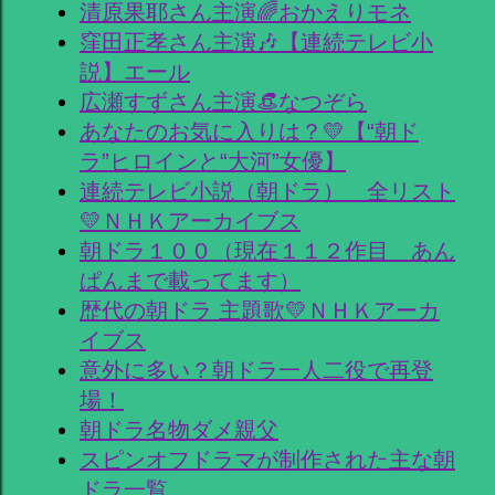
清原果耶さん主演🌈おかえりモネ
窪田正孝さん主演🎶【連続テレビ小
説】エール
広瀬すずさん主演👒なつぞら
あなたのお気に入りは？💛【“朝ド
ラ”ヒロインと“大河”女優】
連続テレビ小説（朝ドラ） 全リスト
💛ＮＨＫアーカイブス
朝ドラ１００（現在１１２作目 あん
ぱんまで載ってます）
歴代の朝ドラ 主題歌💛ＮＨＫアーカ
イブス
意外に多い？朝ドラ一人二役で再登
場！
朝ドラ名物ダメ親父
スピンオフドラマが制作された主な朝
ドラ一覧