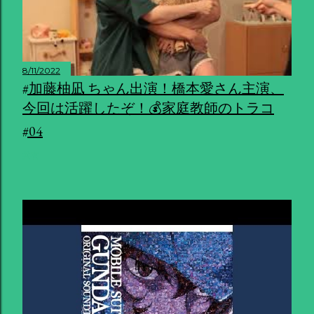
8/11/2022
#加藤柚凪 ちゃん出演！橋本愛さん主演、
今回は活躍したぞ！💰家庭教師のトラコ
#04
共有