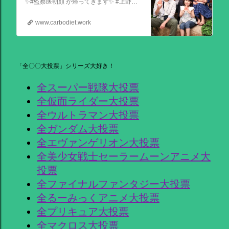
✨#監察医朝顔 が帰ってきます✨ #上野樹里 主演 『監察医朝顔2025新春SP』 ＼＼1月3日(金)夜9時から／／ 法医学者であり母である 朝顔が人々の最期と向き合う… 父(#時任三郎)との別れ… そして桑原(#風間俊介)が託されたものとは… お正月にぜひ観ていただきたい 温かい物語です
www.carbodiet.work
「全〇〇大投票」シリーズ大好き！
全スーパー戦隊大投票
全仮面ライダー大投票
全ウルトラマン大投票
全ガンダム大投票
全エヴァンゲリオン大投票
全美少女戦士セーラームーンアニメ大
投票
全ファイナルファンタジー大投票
全るーみっくアニメ大投票
全プリキュア大投票
全マクロス大投票