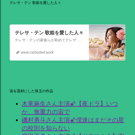
テレサ・テン 歌姫を愛した人々
テレサ・テン 歌姫を愛した人々
テレサ・テンの家族らが初めてテレサ･テンの伝記的物語の撮影を許可した作品。テレサ・テンの伝説的な人生を誕生から描く。彼女がいかにして歌の道に踏み出し、いかにして一代の女王となったか、そしてその過程でいかにして苦悩と困難を乗り越えたか、その物語が披露される。
www.carbodiet.work
宙を題材にした珠玉の作品
木竜麻生さん主演🌠【夜ドラ】いつ
か、無重力の宙で
磯村勇斗さん主演🌠僕達はまだその星
の校則を知らない