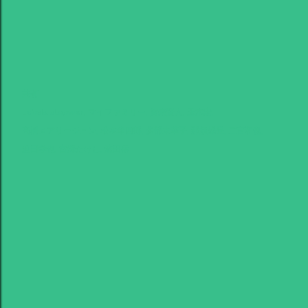
共有
Labels:
stopwar
マイファミリー
賀来賢人
玉木宏
高橋メアリージュン
松本幸四郎
多部未華子
那須雄登
二宮和也
迫田孝也
富澤たけし
濱田岳