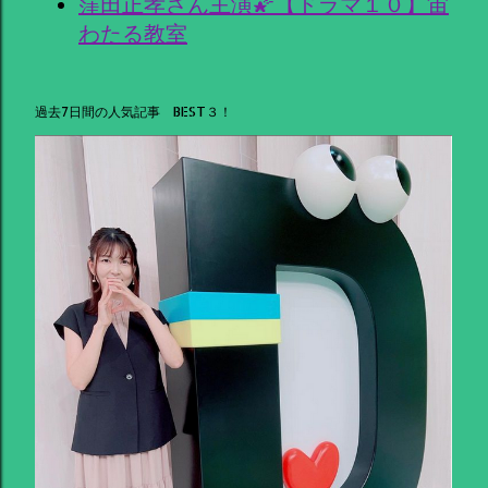
窪田正孝さん主演🌠【ドラマ１０】宙
わたる教室
過去7日間の人気記事 BEST３！