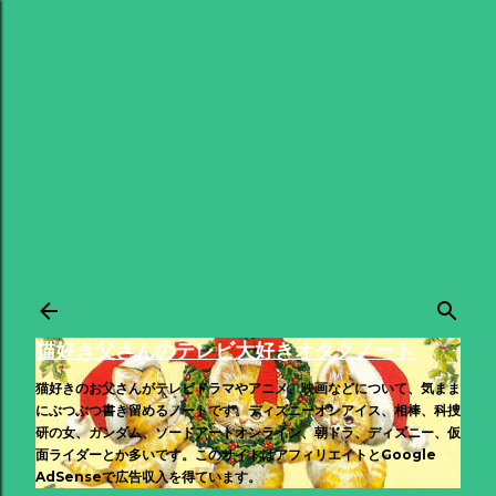
スキップしてメイン コンテンツに移動
猫好き父さんのテレビ大好きオタクノート
猫好きのお父さんがテレビドラマやアニメ、映画などについて、気まま
にぶつぶつ書き留めるノートです。ディズニーオンアイス、相棒、科捜
研の女、ガンダム、ソードアートオンライン、朝ドラ、ディズニー、仮
面ライダーとか多いです。このサイトはアフィリエイトとGoogle
AdSenseで広告収入を得ています。