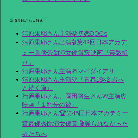
清原果耶さん大好き！
清原果耶さん主演🐶初恋DOGs
清原果耶さん出演🎬第48回日本アカデ
ミー賞優秀助演女優賞🏆映画『碁盤斬
り』
清原果耶さん主演📒マイダイアリー
清原果耶さん主演💛『青春18×2 君へ
と続く道』
清原果耶さん、岡田将生さんW主演⏰
映画『１秒先の彼』
清原果耶さん🏆第45回日本アカデミー
賞最優秀助演女優賞 🎬護られなかった
者たちへ