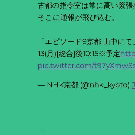
古都の指令室は常に高い緊張
そこに通報が飛び込む。
「エピソード9京都 山中にて
13(月)[総合]後10:15※予定
htt
pic.twitter.com/t97yXmwS
— NHK京都 (@nhk_kyoto)
共有