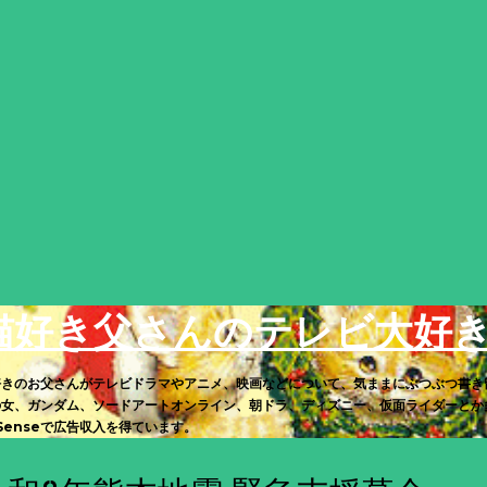
スキップしてメイン コンテンツに移動
猫好き父さんのテレビ大好
好きのお父さんがテレビドラマやアニメ、映画などについて、気ままにぶつぶつ書き
の女、ガンダム、ソードアートオンライン、朝ドラ、ディズニー、仮面ライダーとか多
Senseで広告収入を得ています。