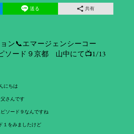
送る
共有
ョン📞エマージェンシーコー
ソード９京都 山中にて📺1/13
んにちは
き父さんです
エピソード９なんですね
ド１をみましたけど