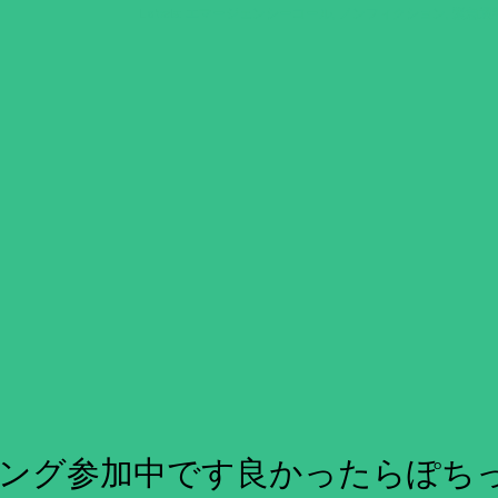
Labels:
エマージェンシーコール
ノンフィクション
緊急通
ング参加中です良かったらぽち