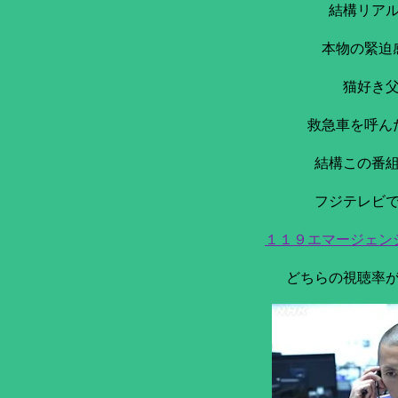
結構リア
本物の緊迫
猫好き
救急車を呼ん
結構この番
フジテレビ
１１９エマージェン
どちらの視聴率