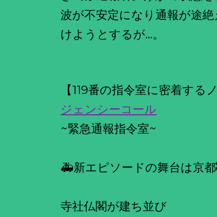
波が不安定になり通報が途絶
けようとするが…。
【119番の指令室に密着する
ジェンシーコール
~緊急通報指令室~
🚑新エピソードの舞台は京都
寺社仏閣が建ち並び