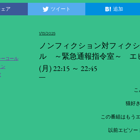
シェア
ツイート
追加
1/13/2025
ノンフィクション対フィクシ
ル ～緊急通報指令室～ エピ
シーコール
(月) 22:15 ～ 22:45
ョン
室
こ
猫好
この番組はもう
以前エピソー