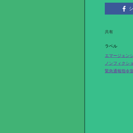
共有
ラベル
エマージェン
ノンフィクシ
緊急通報指令