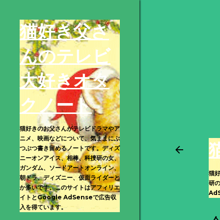
猫好き父さ
んのテレビ
大好きオタ
クノート
猫好きのお父さんがテレビドラマやア
ニメ、映画などについて、気ままにぶ
つぶつ書き留めるノートです。ディズ
ニーオンアイス、相棒、科捜研の女、
ガンダム、ソードアートオンライン、
猫
朝ドラ、ディズニー、仮面ライダーと
研
か多いです。このサイトはアフィリエ
Ad
イトとGoogle AdSenseで広告収
入を得ています。