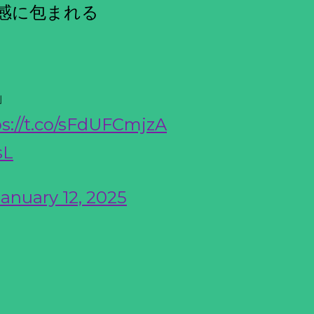
感に包まれる
」
ps://t.co/sFdUFCmjzA
sL
January 12, 2025