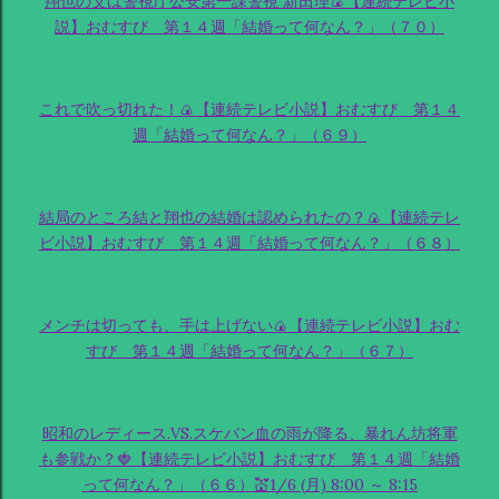
翔也の父は警視庁公安第一課警視 新田理🍙【連続テレビ小
説】おむすび 第１４週「結婚って何なん？」（７０）
これで吹っ切れた！🍙【連続テレビ小説】おむすび 第１４
週「結婚って何なん？」（６９）
結局のところ結と翔也の結婚は認められたの？🍙【連続テレ
ビ小説】おむすび 第１４週「結婚って何なん？」（６８）
メンチは切っても、手は上げない🍙【連続テレビ小説】おむ
すび 第１４週「結婚って何なん？」（６７）
昭和のレディース.VS.スケバン血の雨が降る、暴れん坊将軍
も参戦か？🍓【連続テレビ小説】おむすび 第１４週「結婚
って何なん？」（６６）💒1/6 (月) 8:00 ～ 8:15