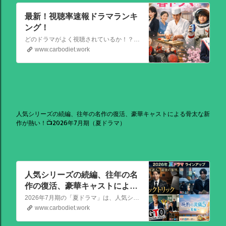
最新！視聴率速報ドラマランキ
ング！
どのドラマがよく視聴されているか！？視聴率速報ドラマランキングを大公開！相棒強し！日曜劇場強し！
www.carbodiet.work
人気シリーズの続編、往年の名作の復活、豪華キャストによる骨太な新
作が熱い！📺2026年7月期（夏ドラマ）
人気シリーズの続編、往年の名
作の復活、豪華キャストによる
骨太な新作が熱い！📺2026年7
2026年7月期の「夏ドラマ」は、人気シリーズの続編から、往年の名作の復活、豪華キャストによる骨太な新作まで、かなり熱いラインアップが出そろっています！
月期（夏ドラマ）
www.carbodiet.work