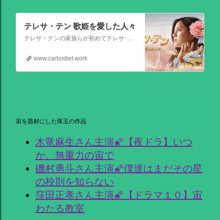
テレサ・テン 歌姫を愛した人々
テレサ・テンの家族らが初めてテレサ･テンの伝記的物語の撮影を許可した作品。テレサ・テンの伝説的な人生を誕生から描く。彼女がいかにして歌の道に踏み出し、いかにして一代の女王となったか、そしてその過程でいかにして苦悩と困難を乗り越えたか、その物語が披露される。
www.carbodiet.work
宙を題材にした珠玉の作品
木竜麻生さん主演🌠【夜ドラ】いつ
か、無重力の宙で
磯村勇斗さん主演🌠僕達はまだその星
の校則を知らない
窪田正孝さん主演🌠【ドラマ１０】宙
わたる教室