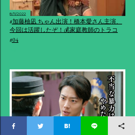
8/11/2022
#加藤柚凪 ちゃん出演！橋本愛さん主演、
今回は活躍したぞ！💰家庭教師のトラコ
#04
共有