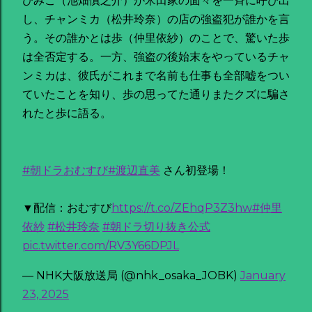
ひみこ（池畑慎之介）が米田家の面々を一斉に呼び出
し、チャンミカ（松井玲奈）の店の強盗犯が誰かを言
う。その誰かとは歩（仲里依紗）のことで、驚いた歩
は全否定する。一方、強盗の後始末をやっているチャ
ンミカは、彼氏がこれまで名前も仕事も全部嘘をつい
ていたことを知り、歩の思ってた通りまたクズに騙さ
れたと歩に語る。
#朝ドラおむすび
#渡辺直美
さん初登場！
▼配信：おむすび
https://t.co/ZEhqP3Z3hw
#仲里
依紗
#松井玲奈
#朝ドラ切り抜き公式
pic.twitter.com/RV3Y66DPJL
— NHK大阪放送局 (@nhk_osaka_JOBK)
January
23, 2025