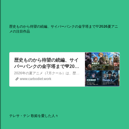
歴史ものから待望の続編、サイバーパンクの金字塔まで💛2026夏アニ
メの注目作品
歴史ものから待望の続編、サイ
バーパンクの金字塔まで💛2026
夏アニメの注目作品
2026年の夏アニメ（7月クール）は、歴史ものから待望の続編、サイバーパンクの金字塔まで、かなり見ごたえのある強力なラインナップが揃っています！ その中でも特に注目を集めている話題作を、いくつか厳選してご紹介します。
www.carbodiet.work
テレサ・テン 歌姫を愛した人々