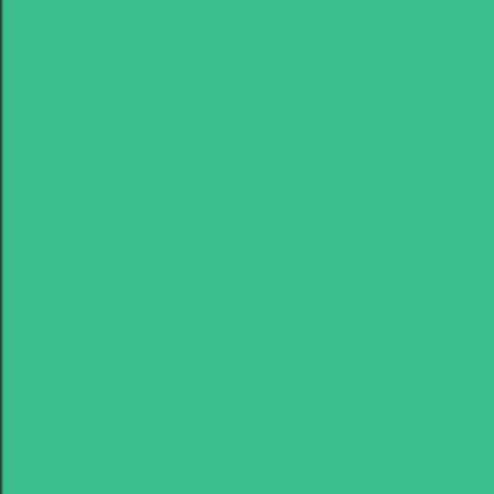
共有
Labels:
みりちゃむ
橋本環奈
松井玲奈
池畑慎之介
仲里依紗
朝ドラおむすび
渡辺直美
北村有起哉
麻生久美子