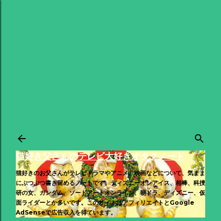
スキップしてメイン コンテンツに移動
猫好き父さんのテレビ大好きオタクノート
猫好きのお父さんがテレビドラマやアニメ、映画などについて、気まま
にぶつぶつ書き留めるノートです。ディズニーオンアイス、相棒、科捜
研の女、ガンダム、ソードアートオンライン、朝ドラ、ディズニー、仮
面ライダーとか多いです。このサイトはアフィリエイトとGoogle
AdSenseで広告収入を得ています。