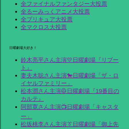
全ファイナルファンタジー大投票
全るーみっくアニメ大投票
全プリキュア大投票
全マクロス大投票
日曜劇場大好き！
鈴木亮平さん主演💛日曜劇場『リブー
ト』
妻夫木聡さん主演🐎日曜劇場「ザ・ロ
イヤルファミリー」
松本潤さん主演🥼日曜劇場『19番目の
カルテ』
阿部寛さん主演📺日曜劇場「キャスタ
ー」
松坂桃李さん主演👔日曜劇場「御上先