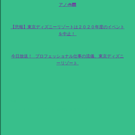
アノ🚲🎹
【悲報】東京ディズニーリゾートは２０２０年度のイベント
を中止！
今日放送！_プロフェッショナル仕事の流儀、東京ディズニ
ーリゾート
共有
Labels:
オリエンタルランド
頑張れ
東京ディズニーリゾート