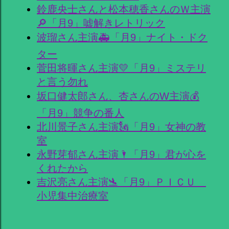
鈴鹿央士さんと松本穂香さんのＷ主演
🔎「月9」嘘解きレトリック
波瑠さん主演🚑「月9」ナイト・ドク
ター
菅田将暉さん主演💛「月9」ミステリ
と言う勿れ
坂口健太郎さん、杏さんのW主演💰
「月9」競争の番人
北川景子さん主演🗽「月9」女神の教
室
永野芽郁さん主演🌂「月9」君が心を
くれたから
吉沢亮さん主演🛬「月9」ＰＩＣＵ
小児集中治療室