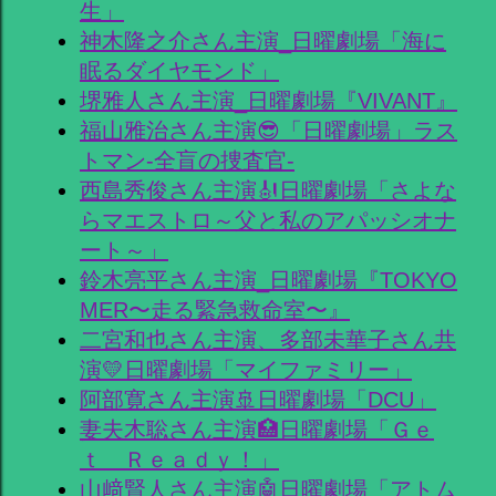
生」
神木隆之介さん主演_日曜劇場「海に
眠るダイヤモンド」
堺雅人さん主演_日曜劇場『VIVANT』
福山雅治さん主演😎「日曜劇場」ラス
トマン-全盲の捜査官-
西島秀俊さん主演🎻日曜劇場「さよな
らマエストロ～父と私のアパッシオナ
ート～」
鈴木亮平さん主演_日曜劇場『TOKYO
MER〜走る緊急救命室〜』
二宮和也さん主演、多部未華子さん共
演💛日曜劇場「マイファミリー」
阿部寛さん主演🚢日曜劇場「DCU」
妻夫木聡さん主演🏥日曜劇場「Ｇｅ
ｔ Ｒｅａｄｙ！」
山﨑賢人さん主演🤖日曜劇場「アトム