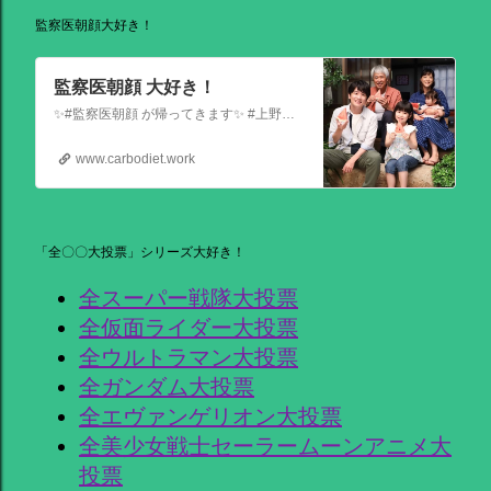
監察医朝顔大好き！
監察医朝顔 大好き！
✨#監察医朝顔 が帰ってきます✨ #上野樹里 主演 『監察医朝顔2025新春SP』 ＼＼1月3日(金)夜9時から／／ 法医学者であり母である 朝顔が人々の最期と向き合う… 父(#時任三郎)との別れ… そして桑原(#風間俊介)が託されたものとは… お正月にぜひ観ていただきたい 温かい物語です
www.carbodiet.work
「全〇〇大投票」シリーズ大好き！
全スーパー戦隊大投票
全仮面ライダー大投票
全ウルトラマン大投票
全ガンダム大投票
全エヴァンゲリオン大投票
全美少女戦士セーラームーンアニメ大
投票