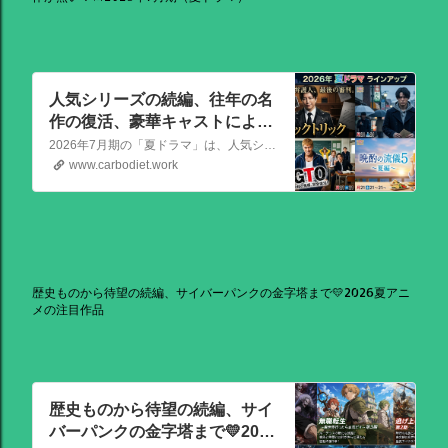
人気シリーズの続編、往年の名
作の復活、豪華キャストによる
骨太な新作が熱い！📺2026年7
2026年7月期の「夏ドラマ」は、人気シリーズの続編から、往年の名作の復活、豪華キャストによる骨太な新作まで、かなり熱いラインアップが出そろっています！
月期（夏ドラマ）
www.carbodiet.work
歴史ものから待望の続編、サイバーパンクの金字塔まで💛2026夏アニ
メの注目作品
歴史ものから待望の続編、サイ
バーパンクの金字塔まで💛2026