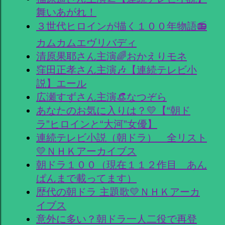
舞いあがれ！
３世代ヒロインが描く１００年物語📻
カムカムエヴリバディ
清原果耶さん主演🌈おかえりモネ
窪田正孝さん主演🎶【連続テレビ小
説】エール
広瀬すずさん主演👒なつぞら
あなたのお気に入りは？💛【“朝ド
ラ”ヒロインと“大河”女優】
連続テレビ小説（朝ドラ） 全リスト
💛ＮＨＫアーカイブス
朝ドラ１００（現在１１２作目 あん
ぱんまで載ってます）
歴代の朝ドラ 主題歌💛ＮＨＫアーカ
イブス
意外に多い？朝ドラ一人二役で再登