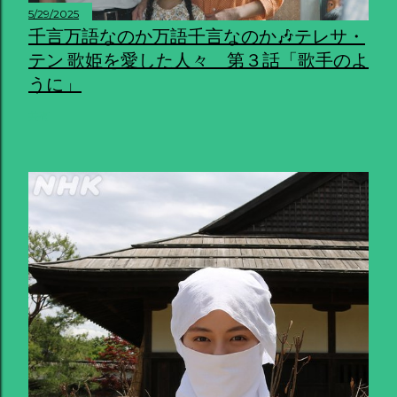
5/29/2025
千言万語なのか万語千言なのか🎶テレサ・
テン 歌姫を愛した人々 第３話「歌手のよ
うに」
共有