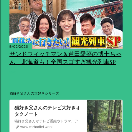
8/02/2026
サンドウィッチマン＆芦田愛菜の博士ちゃ
ん 北海道も！全国スゴすぎ観光列車SP
共有
猫好き父さんの大好きシリーズ
猫好き父さんのテレビ大好きオ
タクノート
猫好き父さんがテレビ番組やドラマ、アニメ、特撮ヒーロー,そしてダイエットについて書いたブログです。
www.carbodiet.work