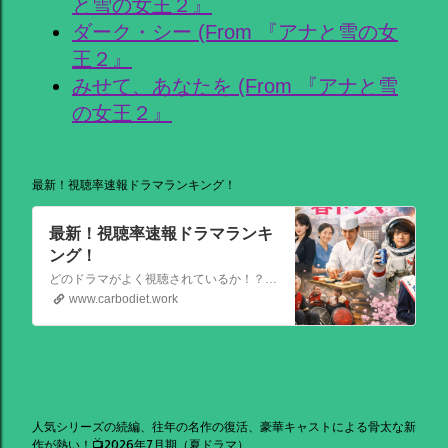
と雪の女王２』
ダーク・シー (From 『アナと雪の女
王２』
みせて、あなたを (From 『アナと雪
の女王２』
最新！視聴率速報ドラマランキング！
最新！視聴率速報ドラマランキ
ング！
どのドラマがよく視聴されているか！？視聴率速報ドラマランキングを大公開！相棒強し！日曜劇場強し！
www.carbodiet.work
人気シリーズの続編、往年の名作の復活、豪華キャストによる骨太な新
作が熱い！📺2026年7月期（夏ドラマ）