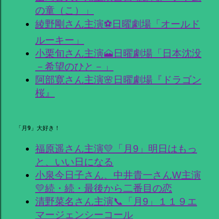
の童（こ）」
綾野剛さん主演⚽日曜劇場「オールド
ルーキー」
小栗旬さん主演🗻日曜劇場「日本沈没
－希望のひと－」
阿部寛さん主演🌸日曜劇場『ドラゴン
桜』
「月9」大好き！
福原遥さん主演💛「月9」明日はもっ
と、いい日になる
小泉今日子さん、中井貴一さんW主演
💛続・続・最後から二番目の恋
清野菜名さん主演📞「月9」１１９エ
マージェンシーコール