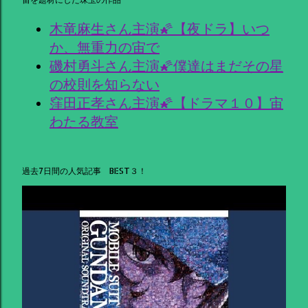
木竜麻生さん主演🌠【夜ドラ】いつ
か、無重力の宙で
磯村勇斗さん主演🌠僕達はまだその星
の校則を知らない
窪田正孝さん主演🌠【ドラマ１０】宙
わたる教室
過去7日間の人気記事 BEST３！