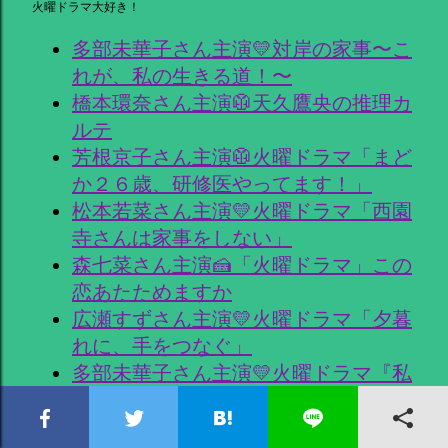
火曜ドラマ大好き！
多部未華子さん主演💛対岸の家事〜こ
れが、私の生きる道！〜
橋本環奈さん主演🥼天久鷹央の推理カ
ルテ
芳根京子さん主演🥼火曜ドラマ「まど
か２６歳、研修医やってます！」
松本若菜さん主演💛火曜ドラマ「西園
寺さんは家事をしない」
森七菜さん主演🍰「火曜ドラマ」この
恋あたためますか
広瀬すずさん主演💛火曜ドラマ「夕暮
れに、手をつなぐ」
多部未華子さん主演💛火曜ドラマ『私
の家政夫ナギサさん』
新垣結衣さん、星野源さん主演💛火曜