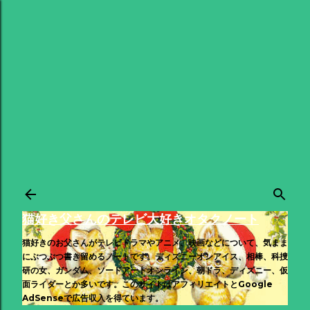
スキップしてメイン コンテンツに移動
猫好き父さんのテレビ大好きオタクノート
猫好きのお父さんがテレビドラマやアニメ、映画などについて、気まま
にぶつぶつ書き留めるノートです。ディズニーオンアイス、相棒、科捜
研の女、ガンダム、ソードアートオンライン、朝ドラ、ディズニー、仮
面ライダーとか多いです。このサイトはアフィリエイトとGoogle
AdSenseで広告収入を得ています。