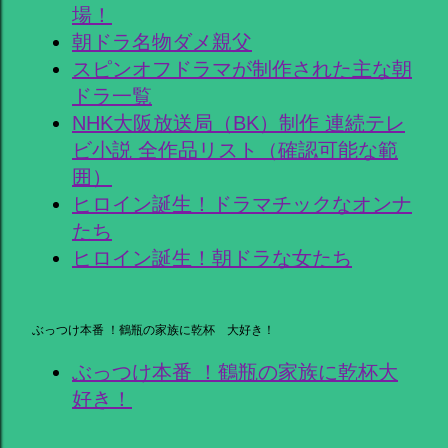
場！
朝ドラ名物ダメ親父
スピンオフドラマが制作された主な朝
ドラ一覧
NHK大阪放送局（BK）制作 連続テレ
ビ小説 全作品リスト（確認可能な範
囲）
ヒロイン誕生！ドラマチックなオンナ
たち
ヒロイン誕生！朝ドラな女たち
ぶっつけ本番 ！鶴瓶の家族に乾杯 大好き！
ぶっつけ本番 ！鶴瓶の家族に乾杯大
好き！