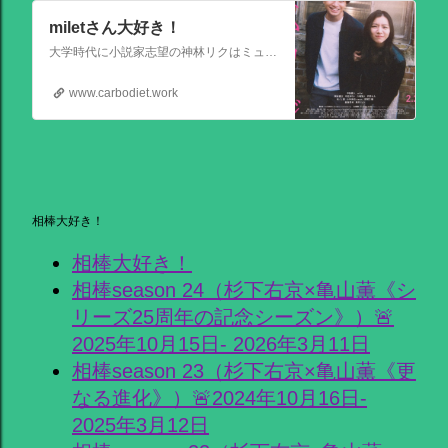
miletさん大好き！
大学時代に小説家志望の神林リクはミュージシャンを目指す前園ミナミと出会う。二人は互いに一目惚れして結婚。 8年後、リクは超人気のベストセラー作家となるがミナミは志半ばで夢を諦めていた。そんなある日ミナミとケンカした翌朝リクが目覚めると、なぜかミナミは大スターでリクは小説家ではなくいち編集者という世界
www.carbodiet.work
相棒大好き！
相棒大好き！
相棒season 24（杉下右京×亀山薫《シ
リーズ25周年の記念シーズン》）🚨
2025年10月15日- 2026年3月11日
相棒season 23（杉下右京×亀山薫《更
なる進化》）🚨2024年10月16日-
2025年3月12日