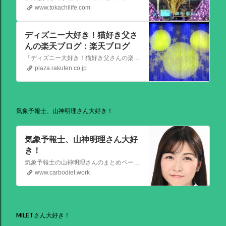
www.tokachilife.com
ディズニー大好き！猫好き父さ
んの楽天ブログ：楽天ブログ
「ディズニー大好き！猫好き父さんの楽天ブログ」にようこそ！ いろんなブログサービスが廃止になるなか満を持して楽天ブログをはじめようと思います。 よろしくお願いいたします。
plaza.rakuten.co.jp
気象予報士、山神明理さん大好き！
気象予報士、山神明理さん大好
き！
気象予報士の山神明理さんのまとめページを作成しました。情報があればこれからも更新します。 #山上明理 さんではありません、#山神明理 さんです。 #山神さんロス #気象予報士 #防災士 #山上あかり #DayDay
www.carbodiet.work
MILETさん大好き！