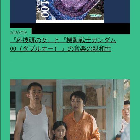
2/18/2019
『科捜研の女』と『機動戦士ガンダム
00（ダブルオー） 』の音楽の親和性
共有