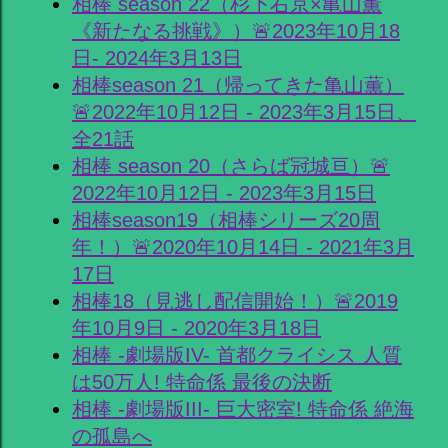
相棒 season 22（杉下右京×亀山薫
《新たなる挑戦》）🚨2023年10月18
日- 2024年3月13日
相棒season 21（帰ってきた亀山薫）
🚨2022年10月12日 - 2023年3月15日、
全21話
相棒 season 20（さらば冠城亘）🚨
2022年10月12日 - 2023年3月15日
相棒season19（相棒シリーズ20周
年！）🚨2020年10月14日 - 2021年3月
17日
相棒18（見逃し配信開始！）🚨2019
年10月9日 - 2020年3月18日
相棒 -劇場版IV- 首都クライシス 人質
は50万人! 特命係 最後の決断
相棒 -劇場版III- 巨大密室! 特命係 絶海
の孤島へ