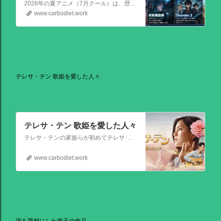
夏アニメの注目作品
2026年の夏アニメ（7月クール）は、歴史ものから待望の続編、サイバーパンクの金字塔まで、かなり見ごたえのある強力なラインナップが揃っています！ その中でも特に注目を集めている話題作を、いくつか厳選してご紹介します。
www.carbodiet.work
テレサ・テン 歌姫を愛した人々
テレサ・テン 歌姫を愛した人々
テレサ・テンの家族らが初めてテレサ･テンの伝記的物語の撮影を許可した作品。テレサ・テンの伝説的な人生を誕生から描く。彼女がいかにして歌の道に踏み出し、いかにして一代の女王となったか、そしてその過程でいかにして苦悩と困難を乗り越えたか、その物語が披露される。
www.carbodiet.work
宙を題材にした珠玉の作品