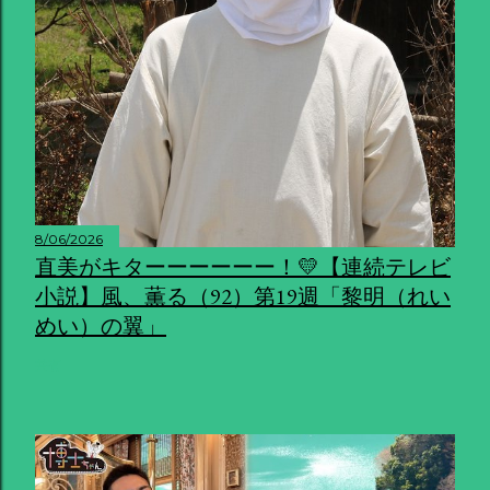
8/06/2026
直美がキターーーーーー！💛【連続テレビ
小説】風、薫る（92）第19週「黎明（れい
めい）の翼」
共有