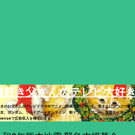
スキップしてメイン コンテンツに移動
猫好き父さんのテレビ大好
好きのお父さんがテレビドラマやアニメ、映画などについて、気ままにぶつぶつ書き
の女、ガンダム、ソードアートオンライン、朝ドラ、ディズニー、仮面ライダーとか多
Senseで広告収入を得ています。