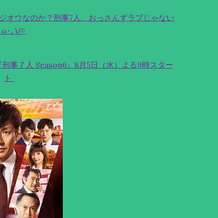
ジオウなのか？刑事7人、おっさんずラブじゃない
･ω･｡)ﾉ♡
事７人 Season6』8月5日（水）よる9時スター
ト