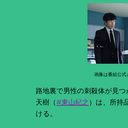
画像は番組公式
路地裏で男性の刺殺体が見つ
天樹（
#東山紀之
）は、所持
ける。