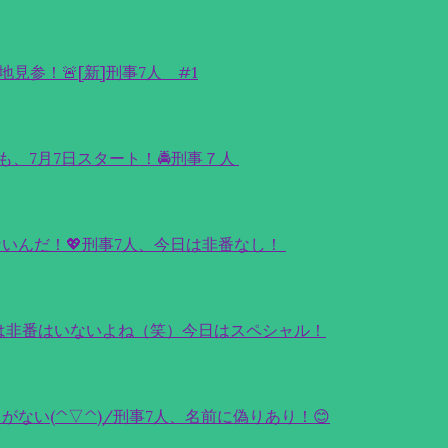
見参！🚨[新]刑事7人 #1
も、7月7日スタート！🚔刑事７人
いんだ！💖刑事7人、今日は非番なし！
日は非番はいないよね（笑）今日はスペシャル！
ない(^▽^)/刑事7人、名前に偽りあり！😊