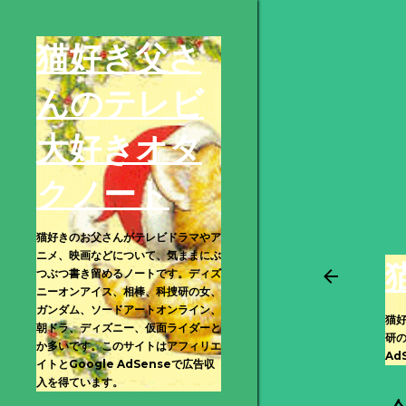
猫好き父さ
んのテレビ
大好きオタ
クノート
猫好きのお父さんがテレビドラマやア
ニメ、映画などについて、気ままにぶ
つぶつ書き留めるノートです。ディズ
ニーオンアイス、相棒、科捜研の女、
ガンダム、ソードアートオンライン、
猫
朝ドラ、ディズニー、仮面ライダーと
研
か多いです。このサイトはアフィリエ
Ad
イトとGoogle AdSenseで広告収
入を得ています。