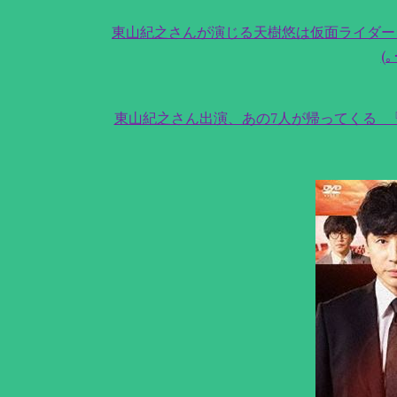
東山紀之さんが演じる天樹悠は仮面ライダー
(｡
東山紀之さん出演、あの7人が帰ってくる_『刑