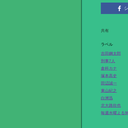
共有
ラベル
吉田鋼太郎
刑事7人
倉科カナ
塚本高史
田辺誠一
東山紀之
白洲迅
北大路欣也
毎週水曜よる9