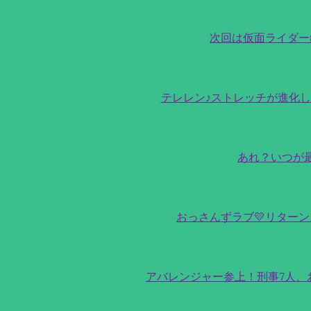
次回は仮面ライダー鎧武
テレレン♪ストレッチが進化し
あれ？いつが
おっさんずラブ💛リター
アバレンジャー参上！刑事7人、