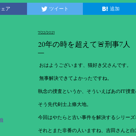
シェア
ツイート
追加
7/22/2021
20年の時を超えて🚨刑事7人 
おはようございます、猫好き父さんです。
無事解決できてよかったですね。
執念の捜査というか、そういえばあのIT捜
そう先代剣士上條大地。
今回はやたらと古い事件を解決するシリーズ
時
それとまた非番の人いますね、吉田さんと白