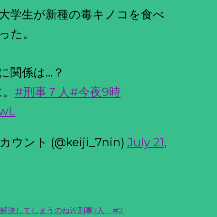
大学生が新種の毒キノコを食べ
った。
に関係は…？
に。
#刑事７人
#今夜9時
nwL
ト (@keiji_7nin)
July 21,
解決してしまうのね🚨刑事7人 #2