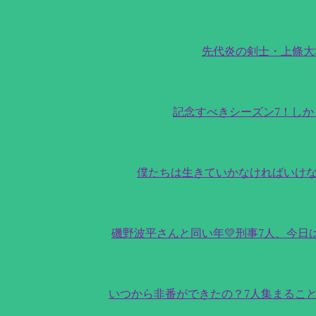
先代炎の剣士・上條大地
記念すべきシーズン7！しか
僕たちは生きていかなければいけな
磯野波平さんと同い年💛刑事7人、今
いつから非番ができたの？7人集まることが