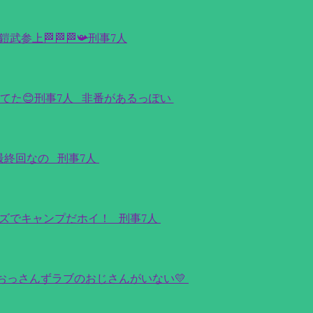
参上🏁🏁🏁📯刑事7人
てた😊刑事7人_非番があるっぽい
最終回なの_刑事7人
ンズでキャンプだホイ！_刑事7人
おっさんずラブのおじさんがいない💛