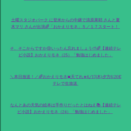
土曜スタジオパーク に登米からの中継で清原果耶 さんと夏
木マリ さんが出演🌈「おかえりモネ」５／１７スタート！
そ、そこからですか😢いったん忘れましょう⛅🌈【連続テレ
ビ小説】おかえりモネ（25）「勉強はじめました」
＼本日放送！／🌈おかえりモネ✖️天てれ☀️6/17(木)夕方6:20E
テレで生放送
なんとあの天気の絵本は手作りだったとはねえ📚【連続テレ
ビ小説】おかえりモネ（24）「勉強はじめました」