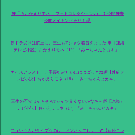
📷「 #おかえりモネ 」フォトコレクションvol.4を公開📷未
公開メイキングあり！🌈
朝ドラ受けは慎重に、三生もTシャツ着替えました 🚢【連続
テレビ小説】おかえりモネ（19）「みーちゃんとカキ」
ナイスアシスト！、手裏剣みたいにばばばっとね🌈【連続テ
レビ小説】おかえりモネ（18）「みーちゃんとカキ」
三生の不安はそろそろTシャツ臭くないかなあ～🌈【連続テ
レビ小説】おかえりモネ（17）「みーちゃんとカキ」
こういう人がタイプなのは、お父さんでしょ！💕【連続テレ