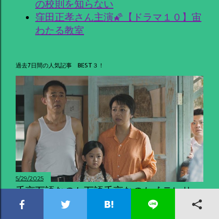
の校則を知らない
窪田正孝さん主演🌠【ドラマ１０】宙
わたる教室
過去7日間の人気記事 BEST３！
5/29/2025
千言万語なのか万語千言なのか🎶テレサ・
テン 歌姫を愛した人々 第３話「歌手のよ
うに」