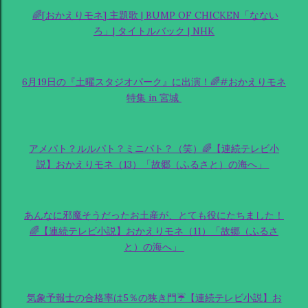
🌈[おかえりモネ] 主題歌 | BUMP OF CHICKEN「なない
ろ」| タイトルバック | NHK
6月19日の『土曜スタジオパーク』に出演！🌈#おかえりモネ
特集 in 宮城
アメパト？ルルパト？ミニパト？（笑）🌈【連続テレビ小
説】おかえりモネ（13）「故郷（ふるさと）の海へ」
あんなに邪魔そうだったお土産が、とても役にたちました！
🌈【連続テレビ小説】おかえりモネ（11）「故郷（ふるさ
と）の海へ」
気象予報士の合格率は5％の狭き門☔【連続テレビ小説】お