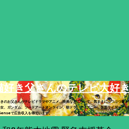
スキップしてメイン コンテンツに移動
猫好き父さんのテレビ大好
好きのお父さんがテレビドラマやアニメ、映画などについて、気ままにぶつぶつ書き
の女、ガンダム、ソードアートオンライン、朝ドラ、ディズニー、仮面ライダーとか多
Senseで広告収入を得ています。