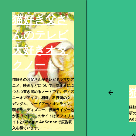
猫好き父さ
んのテレビ
大好きオタ
クノート
猫好きのお父さんがテレビドラマやア
ニメ、映画などについて、気ままにぶ
つぶつ書き留めるノートです。ディズ
ニーオンアイス、相棒、科捜研の女、
ガンダム、ソードアートオンライン、
猫
朝ドラ、ディズニー、仮面ライダーと
研
か多いです。このサイトはアフィリエ
Ad
イトとGoogle AdSenseで広告収
入を得ています。