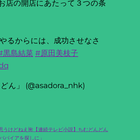
お店の開店にあたって３つの条
やるからには、成功させなさ
#黒島結菜
#原田美枝子
Cdq
 (@asadora_nhk)
思うけどねえ🌺【連続テレビ小説】ちむどんどん
パパイアを探しに」