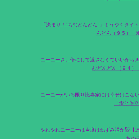
「決まり！“ちむどんどん”」ようやくタイ
んどん（９５）「
ニーニーさ、倍にして返さなくていいからき
むどんどん（９４）
ニーニーがいる限り比嘉家には幸せはこない
「愛と旅立
やれやれニーニーは今度はねずみ講か🐭【
ちの