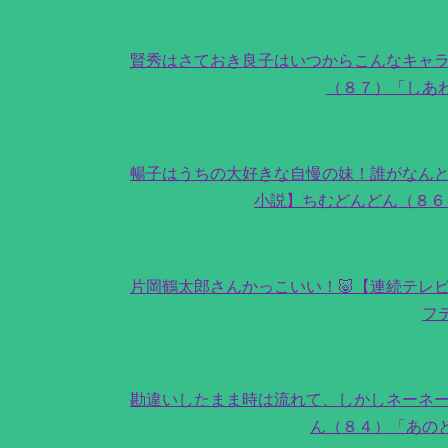
賢秀はさておき良子はいつからこんなキャラ
（８７）「しあ
暢子はうちの大好きな自慢の妹！誰がなんと
小説】ちむどんどん（８６
片岡鶴太郎さんかっこいい！🐷【連続テレ
フ
勘違いしたまま時は流れて、しかしネーネー
ん（８４）「あの