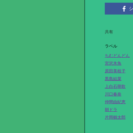
共有
ラベル
ちむどんどん
宮沢氷魚
原田美枝子
黒島結菜
上白石萌歌
川口春奈
仲間由紀恵
朝ドラ
片岡鶴太郎