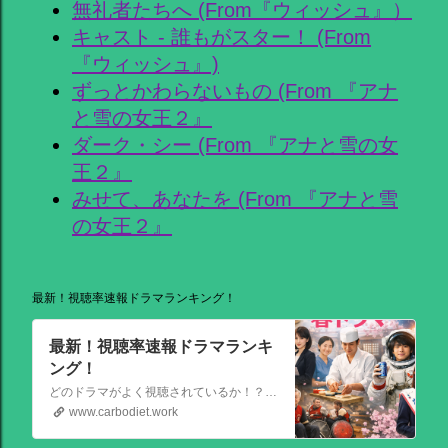
無礼者たちへ (From『ウィッシュ』）
キャスト - 誰もがスター！ (From
『ウィッシュ』)
ずっとかわらないもの (From 『アナ
と雪の女王２』
ダーク・シー (From 『アナと雪の女
王２』
みせて、あなたを (From 『アナと雪
の女王２』
最新！視聴率速報ドラマランキング！
最新！視聴率速報ドラマランキ
ング！
どのドラマがよく視聴されているか！？視聴率速報ドラマランキングを大公開！相棒強し！日曜劇場強し！
www.carbodiet.work