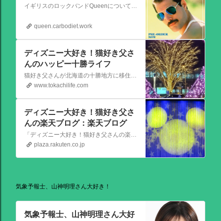
イギリスのロックバンドQueenについての情報をアップします。
queen.carbodiet.work
ディズニー大好き！猫好き父さ
んのハッピー十勝ライフ
猫好き父さんが北海道の十勝地方に移住しました。なれない北海道の暮らしについてお伝えします。
www.tokachilife.com
ディズニー大好き！猫好き父さ
んの楽天ブログ：楽天ブログ
「ディズニー大好き！猫好き父さんの楽天ブログ」にようこそ！ いろんなブログサービスが廃止になるなか満を持して楽天ブログをはじめようと思います。 よろしくお願いいたします。
plaza.rakuten.co.jp
気象予報士、山神明理さん大好き！
気象予報士、山神明理さん大好