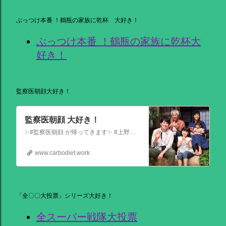
ぶっつけ本番 ！鶴瓶の家族に乾杯 大好き！
ぶっつけ本番 ！鶴瓶の家族に乾杯大
好き！
監察医朝顔大好き！
監察医朝顔 大好き！
✨#監察医朝顔 が帰ってきます✨ #上野樹里 主演 『監察医朝顔2025新春SP』 ＼＼1月3日(金)夜9時から／／ 法医学者であり母である 朝顔が人々の最期と向き合う… 父(#時任三郎)との別れ… そして桑原(#風間俊介)が託されたものとは… お正月にぜひ観ていただきたい 温かい物語です
www.carbodiet.work
「全〇〇大投票」シリーズ大好き！
全スーパー戦隊大投票