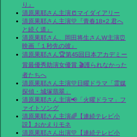
り』
清原果耶さん主演📒マイダイアリー
清原果耶さん主演💛『青春18×2 君へ
と続く道』
清原果耶さん、岡田将生さんW主演⏰
映画『１秒先の彼』
清原果耶さん🏆第45回日本アカデミー
賞最優秀助演女優賞 🎬護られなかった
者たちへ
清原果耶さん主演💛日曜ドラマ「霊媒
探偵・城塚翡翠」
清原果耶さん主演📢「火曜ドラマ」フ
ァイトソング
清原果耶さん主演🌈【連続テレビ小
説】おかえりモネ
清原果耶さん出演💛【連続テレビ小