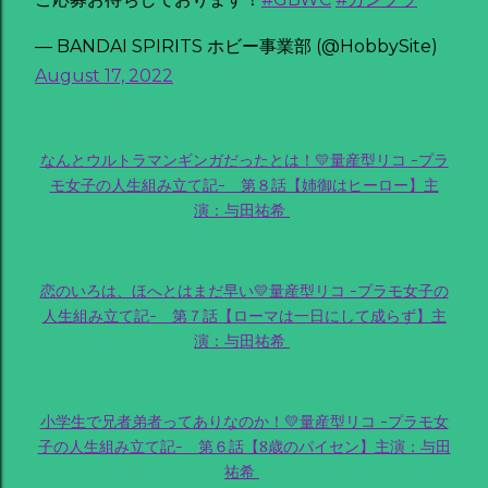
— BANDAI SPIRITS ホビー事業部 (@HobbySite)
August 17, 2022
なんとウルトラマンギンガだったとは！💛量産型リコ -プラ
モ女子の人生組み立て記- 第８話【姉御はヒーロー】主
演：与田祐希
恋のいろは、ほへとはまだ早い💛量産型リコ -プラモ女子の
人生組み立て記- 第７話【ローマは一日にして成らず】主
演：与田祐希
小学生で兄者弟者ってありなのか！💛量産型リコ -プラモ女
子の人生組み立て記- 第６話【8歳のパイセン】主演：与田
祐希