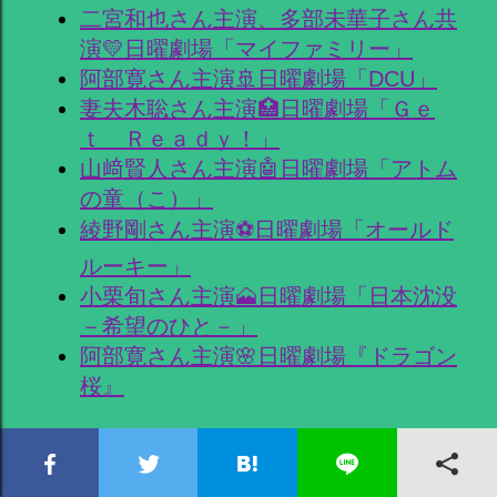
二宮和也さん主演、多部未華子さん共
演💛日曜劇場「マイファミリー」
阿部寛さん主演🚢日曜劇場「DCU」
妻夫木聡さん主演🏥日曜劇場「Ｇｅ
ｔ Ｒｅａｄｙ！」
山﨑賢人さん主演🤖日曜劇場「アトム
の童（こ）」
綾野剛さん主演⚽日曜劇場「オールド
ルーキー」
小栗旬さん主演🗻日曜劇場「日本沈没
－希望のひと－」
阿部寛さん主演🌸日曜劇場『ドラゴン
桜』
「月9」大好き！