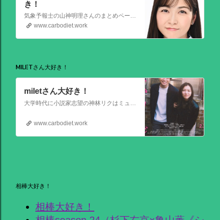
き！
気象予報士の山神明理さんのまとめページを作成しました。情報があればこれからも更新します。 #山上明理 さんではありません、#山神明理 さんです。 #山神さんロス #気象予報士 #防災士 #山上あかり #DayDay
www.carbodiet.work
MILETさん大好き！
miletさん大好き！
大学時代に小説家志望の神林リクはミュージシャンを目指す前園ミナミと出会う。二人は互いに一目惚れして結婚。 8年後、リクは超人気のベストセラー作家となるがミナミは志半ばで夢を諦めていた。そんなある日ミナミとケンカした翌朝リクが目覚めると、なぜかミナミは大スターでリクは小説家ではなくいち編集者という世界
www.carbodiet.work
相棒大好き！
相棒大好き！
相棒season 24（杉下右京×亀山薫《シ