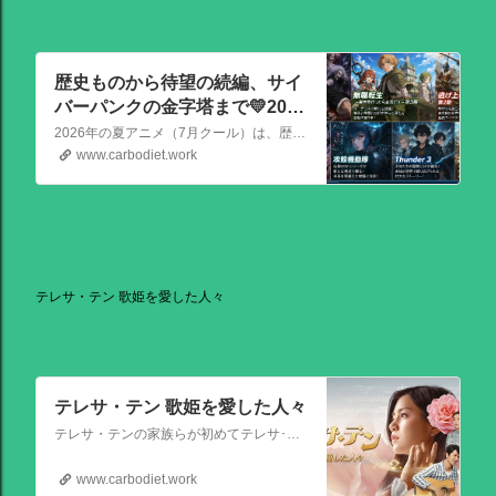
歴史ものから待望の続編、サイ
バーパンクの金字塔まで💛2026
夏アニメの注目作品
2026年の夏アニメ（7月クール）は、歴史ものから待望の続編、サイバーパンクの金字塔まで、かなり見ごたえのある強力なラインナップが揃っています！ その中でも特に注目を集めている話題作を、いくつか厳選してご紹介します。
www.carbodiet.work
テレサ・テン 歌姫を愛した人々
テレサ・テン 歌姫を愛した人々
テレサ・テンの家族らが初めてテレサ･テンの伝記的物語の撮影を許可した作品。テレサ・テンの伝説的な人生を誕生から描く。彼女がいかにして歌の道に踏み出し、いかにして一代の女王となったか、そしてその過程でいかにして苦悩と困難を乗り越えたか、その物語が披露される。
www.carbodiet.work