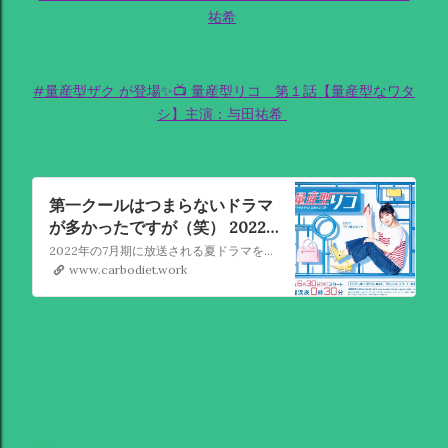
祐希
#量産型ザク が登場✨📺 量産型リコ 第１話【量産型なワタ
シ】主演：与田祐希
第一クールはつまらないドラマ
が多かったですが（笑） 2022
年7月期ドラマ一覧【夏ドラマ
2022年の7月期に放送される夏ドラマを一挙に紹介。地上波でオンエアされる注目の作品をピックアップ。
まとめ】
www.carbodiet.work