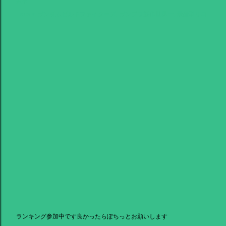
共有
Labels:
ガンダムビルドファイターズ
ガンプラ製作世界一
量産型リコ
ランキング参加中です良かったらぽちっとお願いします