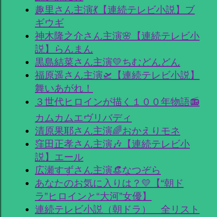
趣里さん主演💃【連続テレビ小説】ブ
ギウギ
神木隆之介さん主演🌸【連続テレビ小
説】らんまん
黒島結菜さん主演💛ちむどんどん
福原遥さん主演🛫【連続テレビ小説】
舞いあがれ！
３世代ヒロインが描く１００年物語📻
カムカムエヴリバディ
清原果耶さん主演🌈おかえりモネ
窪田正孝さん主演🎶【連続テレビ小
説】エール
広瀬すずさん主演👒なつぞら
あなたのお気に入りは？💛【“朝ド
ラ”ヒロインと“大河”女優】
連続テレビ小説（朝ドラ） 全リスト