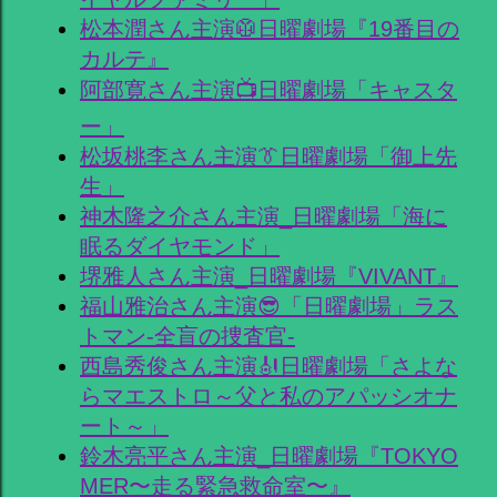
松本潤さん主演🥼日曜劇場『19番目の
カルテ』
阿部寛さん主演📺日曜劇場「キャスタ
ー」
松坂桃李さん主演👔日曜劇場「御上先
生」
神木隆之介さん主演_日曜劇場「海に
眠るダイヤモンド」
堺雅人さん主演_日曜劇場『VIVANT』
福山雅治さん主演😎「日曜劇場」ラス
トマン-全盲の捜査官-
西島秀俊さん主演🎻日曜劇場「さよな
らマエストロ～父と私のアパッシオナ
ート～」
鈴木亮平さん主演_日曜劇場『TOKYO
MER〜走る緊急救命室〜』