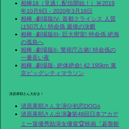
相棒18（見逃し配信開始！）🚨2019
年10月9日 - 2020年3月18日
相棒 -劇場版IV- 首都クライシス 人質
は50万人! 特命係 最後の決断
相棒 -劇場版III- 巨大密室! 特命係 絶海
の孤島へ
相棒 -劇場版II- 警視庁占拠! 特命係の
一番長い夜
相棒 -劇場版- 絶体絶命! 42.195km 東
京ビッグシティマラソン
清原果耶さん大好き！
清原果耶さん主演🐶初恋DOGs
清原果耶さん出演🎬第48回日本アカデ
ミー賞優秀助演女優賞🏆映画『碁盤斬