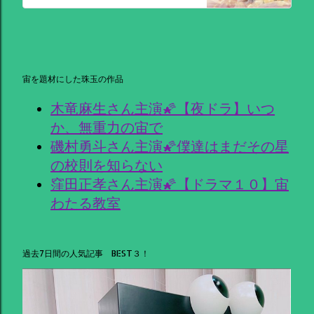
宙を題材にした珠玉の作品
木竜麻生さん主演🌠【夜ドラ】いつ
か、無重力の宙で
磯村勇斗さん主演🌠僕達はまだその星
の校則を知らない
窪田正孝さん主演🌠【ドラマ１０】宙
わたる教室
過去7日間の人気記事 BEST３！