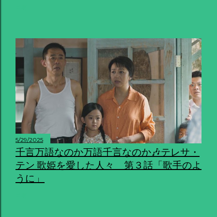
共有
5/29/2025
千言万語なのか万語千言なのか🎶テレサ・
テン 歌姫を愛した人々 第３話「歌手のよ
うに」
共有