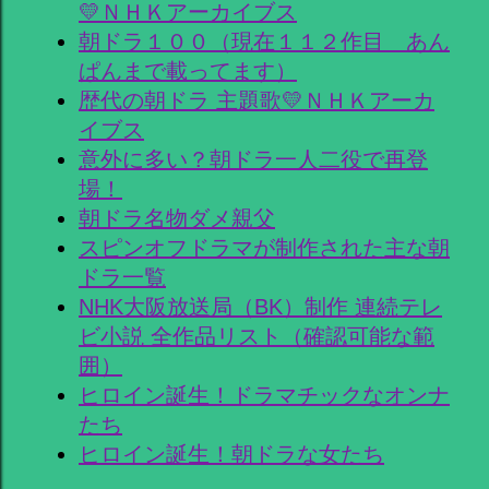
💛ＮＨＫアーカイブス
朝ドラ１００（現在１１２作目 あん
ぱんまで載ってます）
歴代の朝ドラ 主題歌💛ＮＨＫアーカ
イブス
意外に多い？朝ドラ一人二役で再登
場！
朝ドラ名物ダメ親父
スピンオフドラマが制作された主な朝
ドラ一覧
NHK大阪放送局（BK）制作 連続テレ
ビ小説 全作品リスト（確認可能な範
囲）
ヒロイン誕生！ドラマチックなオンナ
たち
ヒロイン誕生！朝ドラな女たち