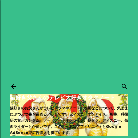
スキップしてメイン コンテンツに移動
猫好き父さんのテレビ大好きオタクノート
猫好きのお父さんがテレビドラマやアニメ、映画などについて、気まま
にぶつぶつ書き留めるノートです。ディズニーオンアイス、相棒、科捜
研の女、ガンダム、ソードアートオンライン、朝ドラ、ディズニー、仮
面ライダーとか多いです。このサイトはアフィリエイトとGoogle
AdSenseで広告収入を得ています。