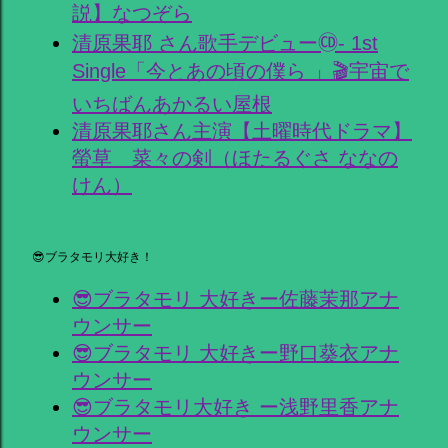
説】なつぞら
清原果耶 さん歌手デビュー🄭- 1st
Single「今とあの頃の僕ら 」🎬宇宙で
いちばんあかるい屋根
清原果耶さん主演【土曜時代ドラマ】
螢草 菜々の剣（ほたるぐさ ななの
けん）
😎ブラタモリ大好き！
😎ブラタモリ 大好きー佐藤茉那アナ
ウンサー
😎ブラタモリ 大好きー野口葵衣アナ
ウンサー
😎ブラタモリ大好き ー浅野里香アナ
ウンサー