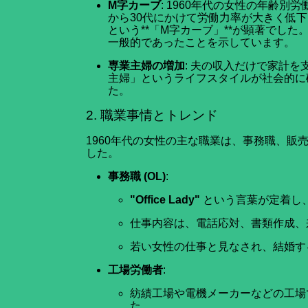
M字カーブ
: 1960年代の女性の年齢
から30代にかけて労働力率が大きく低
という**「M字カーブ」**が顕著でし
一般的であったことを示しています。
専業主婦の増加
: 夫の収入だけで家計
主婦」というライフスタイルが社会的に
た。
2. 職業事情とトレンド
1960年代の女性の主な職業は、事務職、販
した。
事務職 (OL)
:
"Office Lady"
という言葉が定着し
仕事内容は、電話応対、書類作成、
若い女性の仕事と見なされ、結婚す
工場労働者
:
紡績工場や電機メーカーなどの工場
た。