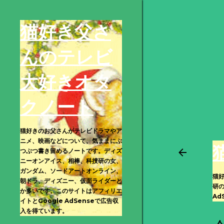
猫好き父さ
んのテレビ
大好きオタ
クノート
猫好きのお父さんがテレビドラマやア
ニメ、映画などについて、気ままにぶ
つぶつ書き留めるノートです。ディズ
ニーオンアイス、相棒、科捜研の女、
ガンダム、ソードアートオンライン、
猫
朝ドラ、ディズニー、仮面ライダーと
研
か多いです。このサイトはアフィリエ
Ad
イトとGoogle AdSenseで広告収
入を得ています。