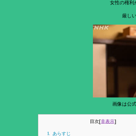
女性の権利
厳し
画像は公
目次
[
非表示
]
1.
あらすじ