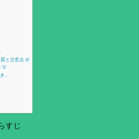

と注意点 ⚖️
💡
たき」
らすじ