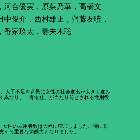
，河合優実，原菜乃華，高橋文
田中俊介，西村雄正，齊藤友暁，
，番家玖太，妻夫木聡
り、人手不足を背景に女性の社会進出が大きく進み
く異なり、「寿退社」が当たり前とされる性別役
じて、女性の雇用者数は大幅に増加しました。特に非
支える重要な労働力となりました。