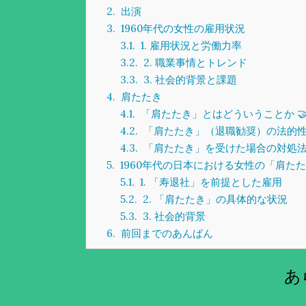
2.
出演
3.
1960年代の女性の雇用状況
3.1.
1. 雇用状況と労働力率
3.2.
2. 職業事情とトレンド
3.3.
3. 社会的背景と課題
4.
肩たたき
4.1.
「肩たたき」とはどういうことか 
4.2.
「肩たたき」（退職勧奨）の法的性質
4.3.
「肩たたき」を受けた場合の対処法 
5.
1960年代の日本における女性の「肩た
5.1.
1. 「寿退社」を前提とした雇用
5.2.
2. 「肩たたき」の具体的な状況
5.3.
3. 社会的背景
6.
前回までのあんぱん
あ