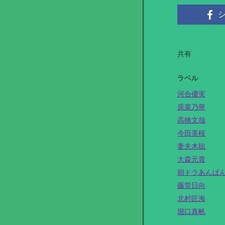
共有
ラベル
河合優実
原菜乃華
高橋文哉
今田美桜
妻夫木聡
大森元貴
朝ドラあんぱ
藤堂日向
北村匠海
堀口真帆