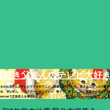
スキップしてメイン コンテンツに移動
猫好き父さんのテレビ大好
好きのお父さんがテレビドラマやアニメ、映画などについて、気ままにぶつぶつ書き
の女、ガンダム、ソードアートオンライン、朝ドラ、ディズニー、仮面ライダーとか多
Senseで広告収入を得ています。