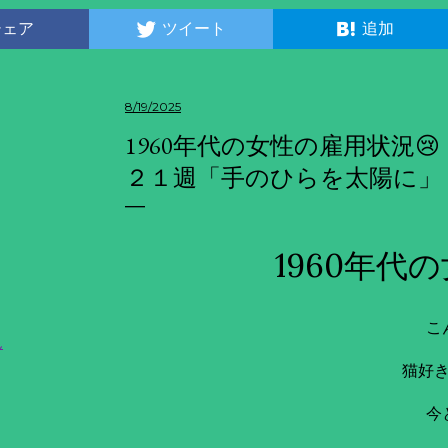
シェア
ツイート
追加
8/19/2025
1960年代の女性の雇用状況
２１週「手のひらを太陽に」
1960年代
こ
ん
猫好
今